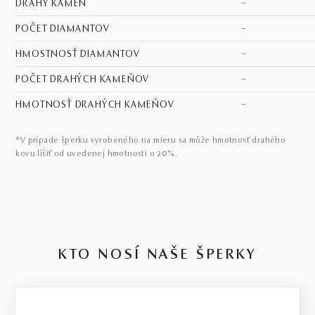
DRAHÝ KAMEŇ
–
POČET DIAMANTOV
–
HMOSTNOSŤ DIAMANTOV
–
POČET DRAHÝCH KAMEŇOV
–
HMOTNOSŤ DRAHÝCH KAMEŇOV
–
*V prípade šperku vyrobeného na mieru sa môže hmotnosť drahého
kovu líšiť od uvedenej hmotnosti o 20%.
KTO NOSÍ NAŠE ŠPERKY