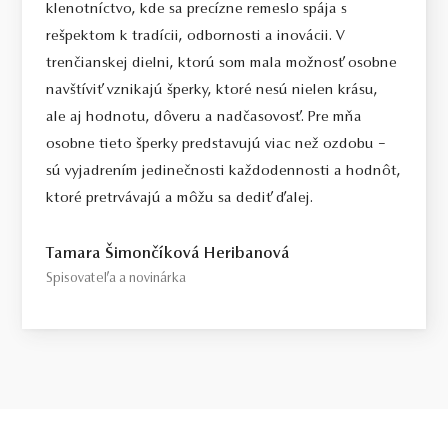
klenotníctvo, kde sa precízne remeslo spája s
rešpektom k tradícii, odbornosti a inovácii. V
trenčianskej dielni, ktorú som mala možnosť osobne
navštíviť vznikajú šperky, ktoré nesú nielen krásu,
ale aj hodnotu, dôveru a nadčasovosť. Pre mňa
osobne tieto šperky predstavujú viac než ozdobu –
sú vyjadrením jedinečnosti každodennosti a hodnôt,
ktoré pretrvávajú a môžu sa dediť ďalej.
Tamara Šimončíková Heribanová
Spisovateľa a novinárka