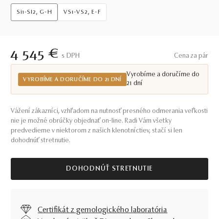
Si1-SI2, G-H
VS1-VS2, E-F
4 545 €
S DPH
Cena za pár
Vyrobíme a doručíme do
VYROBÍME A DORUČÍME DO 21 DNÍ
21 dní
Vážení zákazníci, vzhľadom na nutnosť presného odmerania veľkosti
nie je možné obrúčky objednať on-line. Radi Vám všetky
predvedieme v niektorom z našich klenotníctiev, stačí si len
dohodnúť stretnutie.
DOHODNÚŤ STRETNUTIE
Certifikát z gemologického laboratória