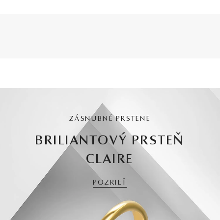
ZÁSNUBNÉ PRSTENE
BRILIANTOVÝ PRSTEŇ
CLAIRE
POZRIEŤ