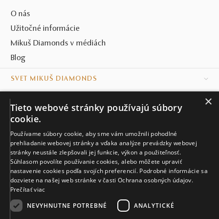
O nás
Užitočné informácie
Mikuš Diamonds v médiách
Blog
SVET MIKUŠ DIAMONDS
×
VŠETKO O NÁKUPE
Tieto webové stránky používajú súbory
cookie.
KONTAKT
Používame súbory cookie, aby sme vám umožnili pohodlné
prehliadanie webovej stránky a vďaka analýze prevádzky webovej
Naše klenotníctva
stránky neustále zlepšovali jej funkcie, výkon a použiteľnosť.
Súhlasom povolíte používanie cookies, alebo môžete upraviť
Sídlo spoločnosti
nastavenie cookies podľa svojích preferencií. Podrobné informácie sa
dozviete na našej web stránke v časti Ochrana osobných údajov.
Prečítať viac
NEVYHNUTNE POTREBNÉ
ANALYTICKÉ