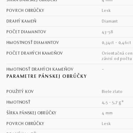
ŠÍRKA DÁMSKEJ OBRÚČKY
4 mm
POVRCH OBRÚČKY
lesk
DRAHÝ KAMEŇ
diamant
POČET DIAMANTOV
43-58
HMOSTNOSŤ DIAMANTOV
0,34ct - 0,46ct
POČET DRAHÝCH KAMEŇOV
Orientačná cena - cena
závisí od počtu
HMOTNOSŤ DRAHÝCH KAMEŇOV
–
PARAMETRE PÁNSKEJ OBRÚČKY
POUŽITÝ KOV
biele zlato
HMOTNOSŤ
4,5 - 5,7 g*
ŠÍRKA PÁNSKEJ OBRÚČKY
4 mm
POVRCH OBRÚČKY
lesk