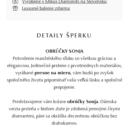
Vyrobené v Mikuš Diamonds na Slovensku
Luxusné balenie zdarma
DETAILY ŠPERKU
OBRÚČKY SONJA
Potvrdenie manželského sľubu so všetkou gráciou a
eleganciou. Jedinečné
prstene
z prvotriednych materiálov,
vyrábané
presne na mieru
, vám budú po zvyšok
spoločného života pripomínať vašu veľkú lásku a spoločné
prepojenie.
Predstavujeme vám krásne
obrúčky Sonja
. Dámska
verzia prsteňa v bielom zlate je zdobená jemnými čírymi
diamantmi, páni sa okrášlia decentnou obrúčkou bez
drahokamov.