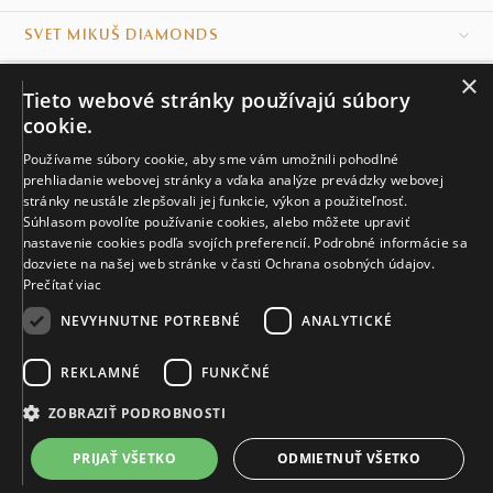
SVET MIKUŠ DIAMONDS
×
VŠETKO O NÁKUPE
Tieto webové stránky používajú súbory
cookie.
KONTAKT
Používame súbory cookie, aby sme vám umožnili pohodlné
prehliadanie webovej stránky a vďaka analýze prevádzky webovej
Naše klenotníctva
stránky neustále zlepšovali jej funkcie, výkon a použiteľnosť.
Súhlasom povolíte používanie cookies, alebo môžete upraviť
Sídlo spoločnosti
nastavenie cookies podľa svojích preferencií. Podrobné informácie sa
dozviete na našej web stránke v časti Ochrana osobných údajov.
Prečítať viac
NEVYHNUTNE POTREBNÉ
ANALYTICKÉ
REKLAMNÉ
FUNKČNÉ
© MIKUŠ DIAMONDS, A.S. 2026. VŠETKY PRÁVA VYHRADENÉ.
Nastavenia cookies.
ZOBRAZIŤ PODROBNOSTI
5 412 €
PRIJAŤ VŠETKO
ODMIETNUŤ VŠETKO
VIAC INFO
Vyrobíme a doručíme do 28 dní