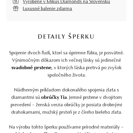
Vyrobené v Mikuš Diamonds na Slovensku
Luxusné balenie zdarma
DETAILY ŠPERKU
Spojenie dvoch ľudí, ktorí sa úprimne ľúbia, je posvätné.
Výnimočným dôkazom ich večnej lásky sú jedinečné
svadobné prstene
, v ktorých láska pretrvá po zvyšok
spoločného života.
Nádherným príkladom dokonalého spojenia zlata s
diamantmi sú
obrúčky Tia
. Jemné
prstene
v dvojitom
prevedení – ženská verzia obrúčky je posiata drobnými
drahokamami, mužský prsteň je z číreho bieleho zlata.
Na výrobu tohto šperku používame prírodné materiály –