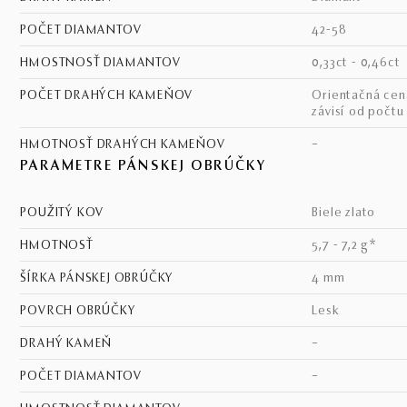
POČET DIAMANTOV
42-58
HMOSTNOSŤ DIAMANTOV
0,33ct - 0,46ct
POČET DRAHÝCH KAMEŇOV
Orientačná cena - cena
závisí od počtu
HMOTNOSŤ DRAHÝCH KAMEŇOV
–
PARAMETRE PÁNSKEJ OBRÚČKY
POUŽITÝ KOV
biele zlato
HMOTNOSŤ
5,7 - 7,2 g*
ŠÍRKA PÁNSKEJ OBRÚČKY
4 mm
POVRCH OBRÚČKY
lesk
DRAHÝ KAMEŇ
–
POČET DIAMANTOV
–