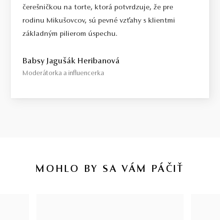
čerešničkou na torte, ktorá potvrdzuje, že pre
rodinu Mikušovcov, sú pevné vzťahy s klientmi
základným pilierom úspechu.
Babsy Jagušák Heribanová
Moderátorka a influencerka
MOHLO BY SA VÁM PÁČIŤ