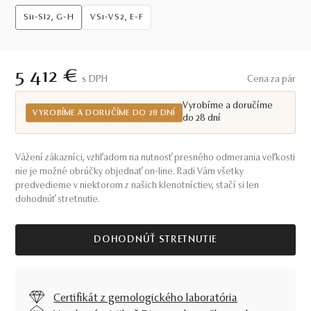
Si1-SI2, G-H
VS1-VS2, E-F
5 412 €
S DPH
Cena za pár
Vyrobíme a doručíme
VYROBÍME A DORUČÍME DO 28 DNÍ
do 28 dní
Vážení zákazníci, vzhľadom na nutnosť presného odmerania veľkosti
nie je možné obrúčky objednať on-line. Radi Vám všetky
predvedieme v niektorom z našich klenotníctiev, stačí si len
dohodnúť stretnutie.
DOHODNÚŤ STRETNUTIE
Certifikát z gemologického laboratória