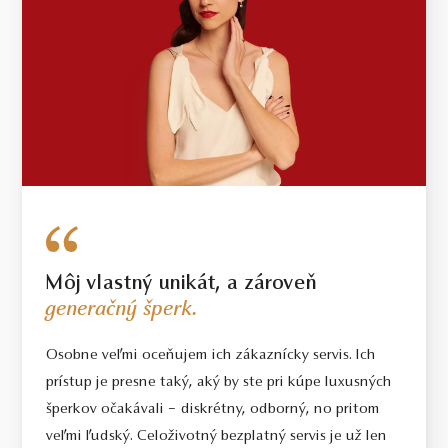
Môj vlastný unikát, a zároveň
generačný šperk.
Osobne veľmi oceňujem ich zákaznícky servis. Ich
prístup je presne taký, aký by ste pri kúpe luxusných
šperkov očakávali – diskrétny, odborný, no pritom
veľmi ľudský. Celoživotný bezplatný servis je už len