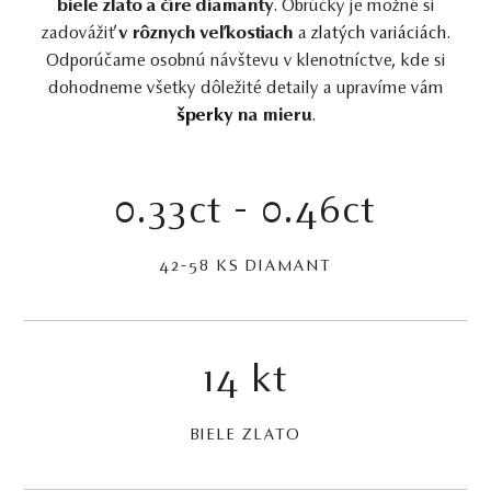
biele zlato a číre diamanty
. Obrúčky je možné si
zadovážiť
v rôznych veľkostiach
a
zlatých variáciách
.
Odporúčame osobnú návštevu v klenotníctve, kde si
dohodneme všetky dôležité detaily a upravíme vám
šperky
na mieru
.
0.33ct - 0.46ct
42-58 KS DIAMANT
14 kt
BIELE ZLATO