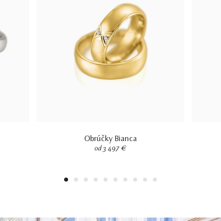
Obrúčky Bianca
od 3 497 €
1
2
3
4
5
6
7
8
9
10