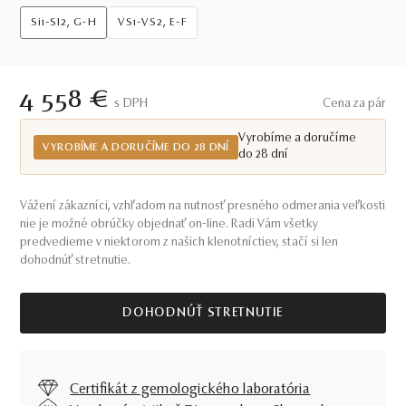
Si1-SI2, G-H
VS1-VS2, E-F
4 558 €
S DPH
Cena za pár
Vyrobíme a doručíme
VYROBÍME A DORUČÍME DO 28 DNÍ
do 28 dní
Vážení zákazníci, vzhľadom na nutnosť presného odmerania veľkosti
nie je možné obrúčky objednať on-line. Radi Vám všetky
predvedieme v niektorom z našich klenotníctiev, stačí si len
dohodnúť stretnutie.
DOHODNÚŤ STRETNUTIE
Certifikát z gemologického laboratória