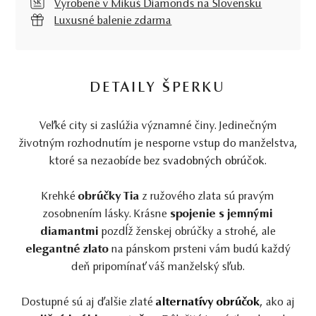
Vyrobené v Mikuš Diamonds na Slovensku
Luxusné balenie zdarma
DETAILY ŠPERKU
Veľké city si zaslúžia významné činy. Jedinečným
životným rozhodnutím je nesporne vstup do manželstva,
ktoré sa nezaobíde bez
svadobných obrúčok
.
Krehké
obrúčky Tia
z ružového zlata sú pravým
zosobnením lásky. Krásne
spojenie s jemnými
diamantmi
pozdĺž ženskej obrúčky a strohé, ale
elegantné zlato
na pánskom prsteni vám budú každý
deň pripomínať váš manželský sľub.
Dostupné sú aj ďalšie zlaté
alternatívy obrúčok
, ako aj