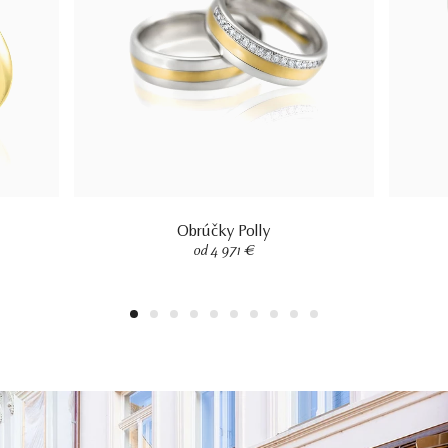
Obrúčky Polly
od 4 971 €
1
2
3
4
5
6
7
8
9
10