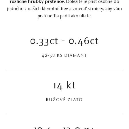
rozličné hrúbky prsteňov
. Dôležité je prísť osobne do
jedného z našich klenotníctiev a zmerať si miery, aby vám
prstene
Tia padli ako uliate.
0.33ct - 0.46ct
42-58 KS DIAMANT
14 kt
RUŽOVÉ ZLATO