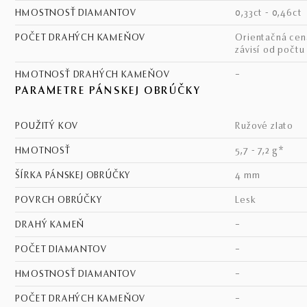
HMOSTNOSŤ DIAMANTOV
0,33ct - 0,46ct
POČET DRAHÝCH KAMEŇOV
Orientačná cena - cena
závisí od počtu
HMOTNOSŤ DRAHÝCH KAMEŇOV
–
PARAMETRE PÁNSKEJ OBRÚČKY
POUŽITÝ KOV
ružové zlato
HMOTNOSŤ
5,7 - 7,2 g*
ŠÍRKA PÁNSKEJ OBRÚČKY
4 mm
POVRCH OBRÚČKY
lesk
DRAHÝ KAMEŇ
–
POČET DIAMANTOV
–
HMOSTNOSŤ DIAMANTOV
–
POČET DRAHÝCH KAMEŇOV
–