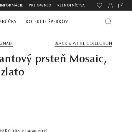
 INFORMÁCIE
PRE OWNED
KLENOTNÍCTVA
BRÚČKY
KOLEKCIE ŠPERKOV
ZOZNAM
BLACK & WHITE COLLECTION
ntový prsteň Mosaic,
 zlato
PERKY
(rôzne parametre)