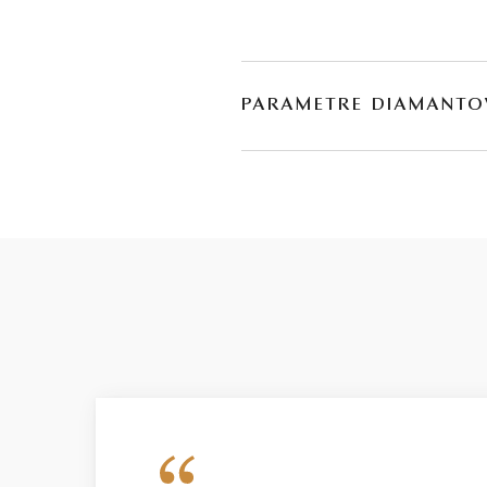
PARAMETRE DIAMANTO
BRÚS
POČET
briliant
*
23
briliant
60
* Drahé kamene používané v klenotníctve býva