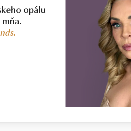
skeho opálu
j mňa.
nds.