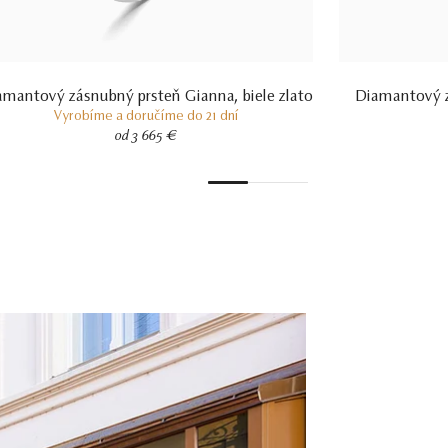
amantový zásnubný prsteň Gianna, biele zlato
Diamantový z
Vyrobíme a doručíme do 21 dní
od 3 665 €
1
2
3
4
5
6
7