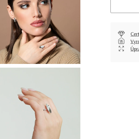
Cer
Vyr
Úpr