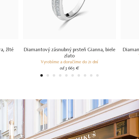
a, žlté
Diamantový zásnubný prsteň Gianna, biele
Diamant
zlato
Vyrobíme a doručíme do 21 dní
od 3 665 €
1
2
3
4
5
6
7
8
9
10