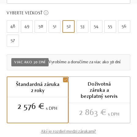
Viac ako 30 dní
VYBERTE VEĽKOSŤ
48
49
50
51
52
53
54
55
56
57
Vyrobíme a doručíme za viac ako 30 dní
VIAC AKO 30 DNÍ
Doživotná
Štandardná záruka
záruka a
2 roky
bezplatný servis
2 576 €
S DPH
2 863 €
S DPH
Aký je rozdiel medzi zárukami?