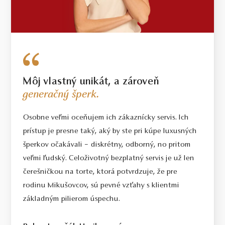
diamantoch o hmotnosti 0.30ct a vyššej bude dodržaná uvedená
alebo vyššia hmotnosť. Hmotnosť drahého kovu sa pri takýchto
šperkoch môže od uvedenej hmotnosti líšiť o 20%.
Môj vlastný unikát, a zároveň
generačný šperk.
Osobne veľmi oceňujem ich zákaznícky servis. Ich
prístup je presne taký, aký by ste pri kúpe luxusných
šperkov očakávali – diskrétny, odborný, no pritom
veľmi ľudský. Celoživotný bezplatný servis je už len
čerešničkou na torte, ktorá potvrdzuje, že pre
rodinu Mikušovcov, sú pevné vzťahy s klientmi
základným pilierom úspechu.