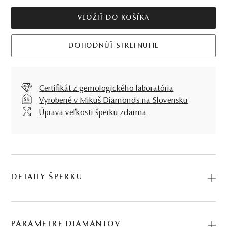
VLOŽIŤ DO KOŠÍKA
DOHODNÚŤ STRETNUTIE
Certifikát z gemologického laboratória
Vyrobené v Mikuš Diamonds na Slovensku
Úprava veľkosti šperku zdarma
DETAILY ŠPERKU
Predstavujeme vám Prsteň Flow. Na výrobu sme použili
prírodné materiály: biele zlato, čierny diamant, diamant.
PARAMETRE DIAMANTOV