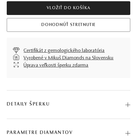
VLOŽIŤ DO KOŠÍKA
DOHODNÚŤ STRETNUTIE
Certifikát z gemologického laboratória
Vyrobené v Mikuš Diamonds na Slovensku
Úprava veľkosti šperku zdarma
DETAILY ŠPERKU
Predstavujeme vám Prsteň Couple. Na výrobu sme použili
prírodné materiály: biele zlato, čierny diamant, diamant.
PARAMETRE DIAMANTOV