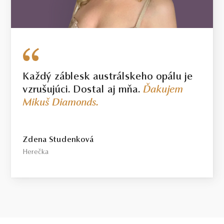
diamantoch o hmotnosti 0.30ct a vyššej bude dodržaná uvedená
alebo vyššia hmotnosť. Hmotnosť drahého kovu sa pri takýchto
šperkoch môže od uvedenej hmotnosti líšiť o 20%.
Každý záblesk austrálskeho opálu je
vzrušujúci. Dostal aj mňa.
Ďakujem
Mikuš Diamonds.
Zdena Studenková
Herečka