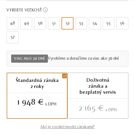
Viac ako 30 dní
VYBERTE VEĽKOSŤ
48
49
50
51
52
53
54
55
56
57
Vyrobíme a doručíme za viac ako 30 dní
VIAC AKO 30 DNÍ
Doživotná
Štandardná záruka
záruka a
2 roky
bezplatný servis
1 948 €
S DPH
2 165 €
S DPH
Aký je rozdiel medzi zárukami?