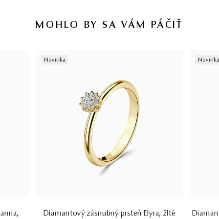
MOHLO BY SA VÁM PÁČIŤ
Novinka
Novink
ianna,
Diamantový zásnubný prsteň Elyra, žlté
Diamant