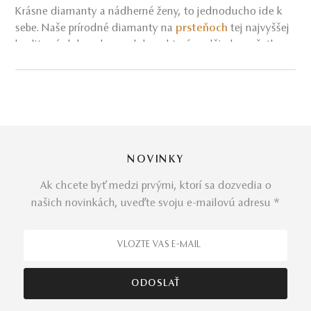
Krásne diamanty a nádherné ženy, to jednoducho ide k
sebe. Naše prírodné diamanty na
prsteňoch
tej najvyššej
kvality sú dokonalou ozdobou, ktorá podčiarkne všetky
vaše prednosti a bude sa hodiť na každú príležitosť.
Predstavujeme vám
okúzľujúci prsteň Couple
. Na jeho
výrobu sme použili výlučne
prírodné materiály
– biele
zlato, farebný diamant a číry diamant.
NOVINKY
Ak chcete byť medzi prvými, ktorí sa dozvedia o
Vraví sa, že protiklady sa priťahujú. V prípade čiernych a
našich novinkách, uveďte svoju e-mailovú adresu *
bezfarebných diamantov to je určite stopercentná pravda.
Tieto
kontrastné drahé kamene
sa nielen nádherne
dopĺňajú, ale aj vzájomne zdôrazňujú svoju krásu. A tú
vašu rovno dvojnásobne. Podčiarknite svoj temperament
a originalitu výraznými
diamantovými šperkami
z
Black
and White Collection
a my vám ručíme, že budete