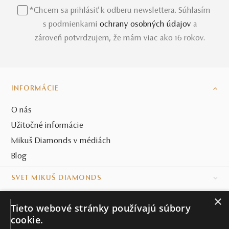
neprehliadnuteľná.
*Chcem sa prihlásiť k odberu newslettera. Súhlasím
s podmienkami
ochrany osobných údajov
a
zároveň potvrdzujem, že mám viac ako 16 rokov.
INFORMÁCIE
O nás
Užitočné informácie
Mikuš Diamonds v médiách
Blog
SVET MIKUŠ DIAMONDS
×
VŠETKO O NÁKUPE
Tieto webové stránky používajú súbory
cookie.
KONTAKT