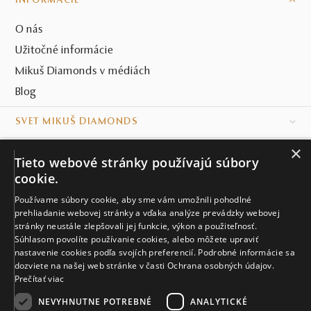
INFORMÁCIE
O nás
Užitočné informácie
Mikuš Diamonds v médiách
Blog
SVET MIKUŠ DIAMONDS
×
VŠETKO O NÁKUPE
Tieto webové stránky používajú súbory
cookie.
KONTAKT
Používame súbory cookie, aby sme vám umožnili pohodlné
Naše klenotníctva
prehliadanie webovej stránky a vďaka analýze prevádzky webovej
stránky neustále zlepšovali jej funkcie, výkon a použiteľnosť.
Súhlasom povolíte používanie cookies, alebo môžete upraviť
Sídlo spoločnosti
nastavenie cookies podľa svojích preferencií. Podrobné informácie sa
dozviete na našej web stránke v časti Ochrana osobných údajov.
Prečítať viac
NEVYHNUTNE POTREBNÉ
ANALYTICKÉ