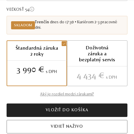
Skladom TN
VEĽKOSŤ 54
Trenčín
dnes do 17:30 • Kuriérom 2-3 pracovné
SKLADOM
dni.
Doživotná
Štandardná záruka
záruka a
2 roky
bezplatný servis
3 990 €
S DPH
4 434 €
S DPH
Aký je rozdiel medzi zárukami?
VLOŽIŤ DO KOŠÍKA
VIDIEŤ NAŽIVO