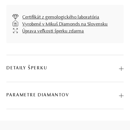
Certifikát z gemologického laboratória
Vyrobené v Mikuš Diamonds na Slovensku
Úprava veľkosti šperku zdarma
DETAILY ŠPERKU
Predstavujeme vám Prsteň Deepness. Na výrobu sme
použili prírodné materiály: biele zlato, čierny diamant,
PARAMETRE DIAMANTOV
diamant. Kód: 224821002.
BRÚS
POČET
HMOTNOSŤ
ČISTOTA
1.52 ct