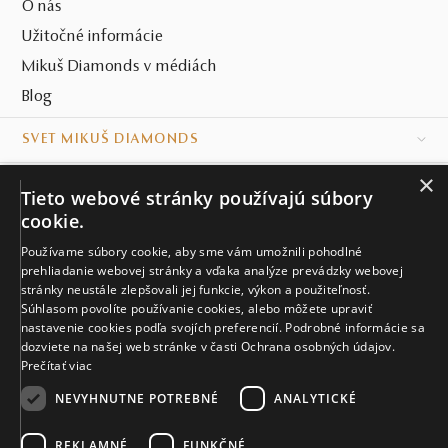
O nás
Užitočné informácie
Mikuš Diamonds v médiách
Blog
SVET MIKUŠ DIAMONDS
×
VŠETKO O NÁKUPE
Tieto webové stránky používajú súbory
cookie.
KONTAKT
Používame súbory cookie, aby sme vám umožnili pohodlné
Naše klenotníctva
prehliadanie webovej stránky a vďaka analýze prevádzky webovej
stránky neustále zlepšovali jej funkcie, výkon a použiteľnosť.
Súhlasom povolíte používanie cookies, alebo môžete upraviť
Sídlo spoločnosti
nastavenie cookies podľa svojích preferencií. Podrobné informácie sa
dozviete na našej web stránke v časti Ochrana osobných údajov.
Prečítať viac
NEVYHNUTNE POTREBNÉ
ANALYTICKÉ
REKLAMNÉ
FUNKČNÉ