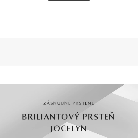
ZÁSNUBNÉ PRSTENE
BRILIANTOVÝ PRSTEŇ
JOCELYN