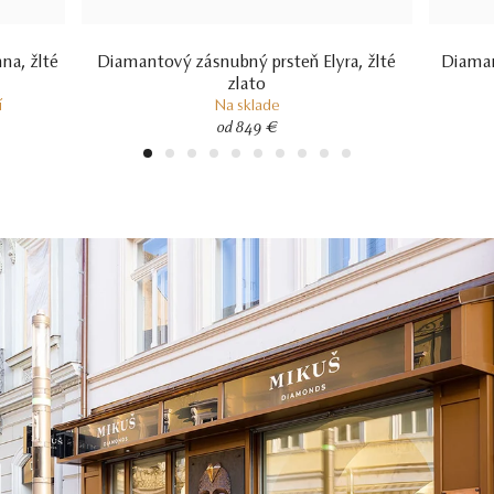
na, žlté
Diamantový zásnubný prsteň Elyra, žlté
Diaman
zlato
í
Na sklade
od 849 €
1
2
3
4
5
6
7
8
9
10