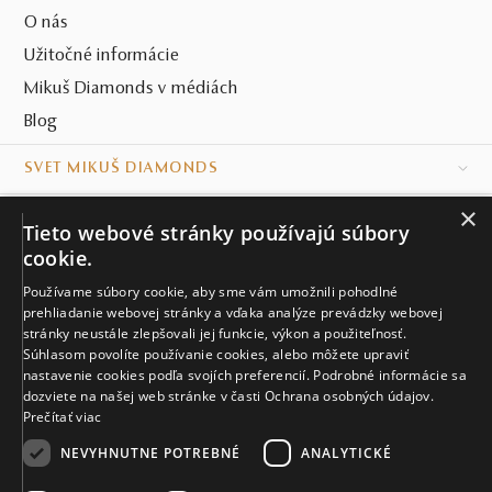
O nás
Užitočné informácie
Mikuš Diamonds v médiách
Blog
SVET MIKUŠ DIAMONDS
×
VŠETKO O NÁKUPE
Tieto webové stránky používajú súbory
cookie.
KONTAKT
Používame súbory cookie, aby sme vám umožnili pohodlné
Naše klenotníctva
prehliadanie webovej stránky a vďaka analýze prevádzky webovej
stránky neustále zlepšovali jej funkcie, výkon a použiteľnosť.
Súhlasom povolíte používanie cookies, alebo môžete upraviť
Sídlo spoločnosti
nastavenie cookies podľa svojích preferencií. Podrobné informácie sa
dozviete na našej web stránke v časti Ochrana osobných údajov.
Prečítať viac
NEVYHNUTNE POTREBNÉ
ANALYTICKÉ