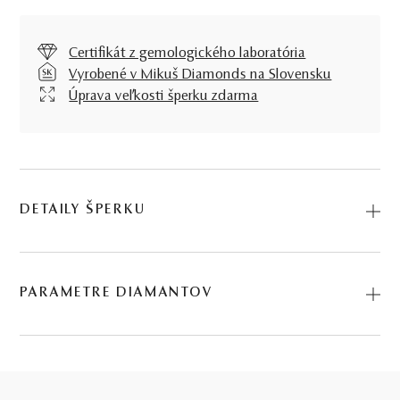
Certifikát z gemologického laboratória
Vyrobené v Mikuš Diamonds na Slovensku
Úprava veľkosti šperku zdarma
DETAILY ŠPERKU
Predstavujeme vám Prsteň Maggie. Na výrobu sme použili
prírodné materiály: biele zlato, diamant - solitér. Kód:
PARAMETRE DIAMANTOV
224501901_030.
BRÚS
POČET
HMOTNOSŤ
ČISTOTA
FARBA
KVALITA
0.31 ct
VÝBRUS