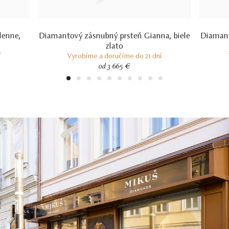
lenne,
Diamantový zásnubný prsteň Gianna, biele
Diamant
zlato
í
Vyrobíme a doručíme do 21 dní
od 3 665 €
1
2
3
4
5
6
7
8
9
10