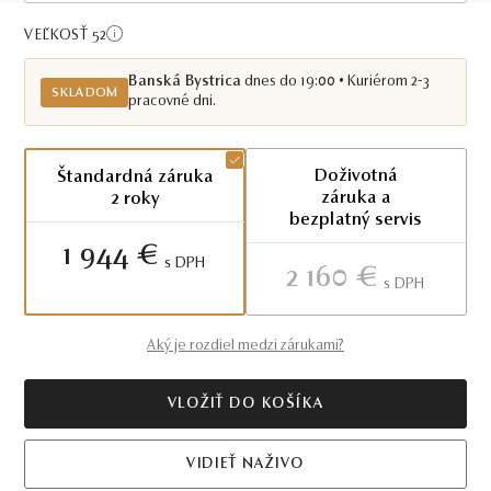
Skladom BB
VEĽKOSŤ 52
Banská Bystrica
dnes do 19:00 • Kuriérom 2-3
SKLADOM
pracovné dni.
Doživotná
Štandardná záruka
záruka a
2 roky
bezplatný servis
1 944 €
S DPH
2 160 €
S DPH
Aký je rozdiel medzi zárukami?
VLOŽIŤ DO KOŠÍKA
VIDIEŤ NAŽIVO