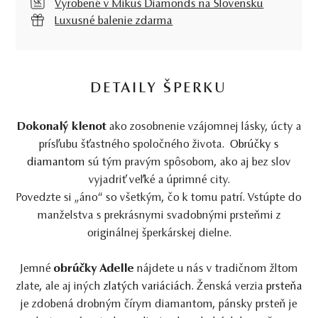
Vyrobené v Mikuš Diamonds na Slovensku
Luxusné balenie zdarma
DETAILY ŠPERKU
Dokonalý klenot
ako zosobnenie vzájomnej lásky, úcty a
prísľubu šťastného spoločného života.
Obrúčky s
diamantom
sú tým pravým spôsobom, ako aj bez slov
vyjadriť veľké a úprimné city.
Povedzte si „áno“ so všetkým, čo k tomu patrí. Vstúpte do
manželstva s prekrásnymi svadobnými prsteňmi z
originálnej šperkárskej dielne.
Jemné
obrúčky Adelle
nájdete u nás v tradičnom žltom
zlate, ale aj iných
zlatých variáciách
. Ženská verzia
prsteňa
je zdobená drobným čírym diamantom, pánsky prsteň je