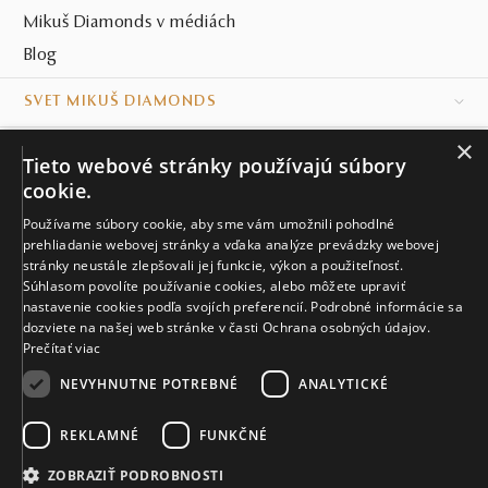
Mikuš Diamonds v médiách
Blog
SVET MIKUŠ DIAMONDS
×
VŠETKO O NÁKUPE
Tieto webové stránky používajú súbory
cookie.
KONTAKT
Používame súbory cookie, aby sme vám umožnili pohodlné
prehliadanie webovej stránky a vďaka analýze prevádzky webovej
Naše klenotníctva
stránky neustále zlepšovali jej funkcie, výkon a použiteľnosť.
Súhlasom povolíte používanie cookies, alebo môžete upraviť
Sídlo spoločnosti
nastavenie cookies podľa svojích preferencií. Podrobné informácie sa
dozviete na našej web stránke v časti Ochrana osobných údajov.
Prečítať viac
NEVYHNUTNE POTREBNÉ
ANALYTICKÉ
REKLAMNÉ
FUNKČNÉ
© MIKUŠ DIAMONDS, A.S. 2026. VŠETKY PRÁVA VYHRADENÉ.
Nastavenia cookies.
ZOBRAZIŤ PODROBNOSTI