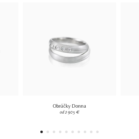
Obrúčky Donna
od 2 905 €
1
2
3
4
5
6
7
8
9
10