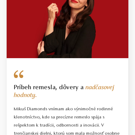
Príbeh remesla, dôvery a
nadčasovej
hodnoty.
Mikuš Diamonds vnímam ako výnimočné rodinné
klenotníctvo, kde sa precízne remeslo spája s
rešpektom k tradícii, odbornosti a inovácii. V
trenčianskej dielni, ktorú som mala možnosť osobne