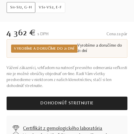
Si1-SI2, G-H
VS1-VS2, E-F
4 362 €
S DPH
Cena za pár
Vyrobíme a doručíme do
VYROBÍME A DORUČÍME DO 21 DNÍ
21 dní
Vážení zákazníci, vzhľadom na nutnosť presného odmerania veľkosti
nie je možné obrúčky objednať on-line. Radi Vám všetky
predvedieme v niektorom z našich klenotníctiev, stačí si len
dohodnúť stretnutie.
DOHODNÚŤ STRETNUTIE
Certifikát z gemologického laboratória