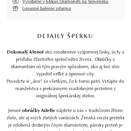
Vyrobené v Mikuš Diamonds na Slovensku
Luxusné balenie zdarma
DETAILY ŠPERKU
Dokonalý klenot
ako zosobnenie vzájomnej lásky, úcty a
prísľubu šťastného spoločného života.
Obrúčky s
diamantom
sú tým pravým spôsobom, ako aj bez slov
vyjadriť veľké a úprimné city.
Povedzte si „áno“ so všetkým, čo k tomu patrí. Vstúpte do
manželstva s prekrásnymi svadobnými prsteňmi z
originálnej šperkárskej dielne.
Jemné
obrúčky Adelle
nájdete u nás v tradičnom žltom
zlate, ale aj iných
zlatých variáciách
. Ženská verzia
prsteňa
je zdobená drobným čírym diamantom, pánsky prsteň je