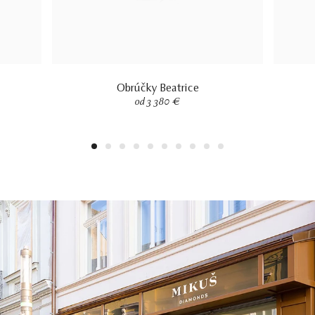
Obrúčky Beatrice
od 3 380 €
1
2
3
4
5
6
7
8
9
10