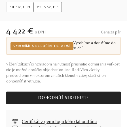
Si1-SI2, G-H
VS1-VS2, E-F
4 422 €
S DPH
Cena za pár
Vyrobíme a doručíme do
VYROBÍME A DORUČÍME DO 21 DNÍ
21 dní
Vážení zákazníci, vzhľadom na nutnosť presného odmerania veľkosti
nie je možné obrúčky objednať on-line. Radi Vám všetky
predvedieme v niektorom z našich klenotníctiev, stačí si len
dohodnúť stretnutie.
DOHODNÚŤ STRETNUTIE
Certifikát z gemologického laboratória