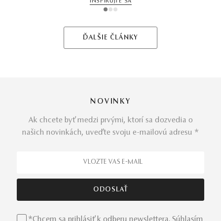
INŠPIRUJTE SA
1
2
3
ĎALŠIE ČLÁNKY
NOVINKY
Ak chcete byť medzi prvými, ktorí sa dozvedia o
našich novinkách, uveďte svoju e-mailovú adresu *
*Chcem sa prihlásiť k odberu newslettera. Súhlasím