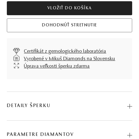
VLOŽIŤ DO KOŠÍKA
DOHODNÚŤ STRETNUTIE
Certifikát z gemologického laboratória
Vyrobené v Mikuš Diamonds na Slovensku
Úprava veľkosti šperku zdarma
DETAILY ŠPERKU
Predstavujeme vám Prsteň Igritte. Na výrobu sme použili
prírodné materiály: žlté zlato, diamant. Kód: 224500020.
PARAMETRE DIAMANTOV