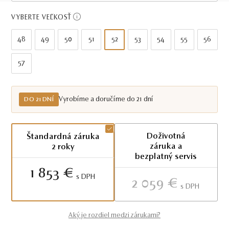
Do 21 dní
VYBERTE VEĽKOSŤ
48
49
50
51
52
53
54
55
56
57
Vyrobíme a doručíme do 21 dní
DO 21 DNÍ
Doživotná
Štandardná záruka
záruka a
2 roky
bezplatný servis
1 853 €
S DPH
2 059 €
S DPH
Aký je rozdiel medzi zárukami?