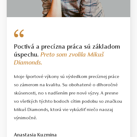
šperkoch môže od uvedenej hmotnosti líšiť o 20%.
Poctivá a precízna práca sú základom
úspechu.
Preto som zvolila Mikuš
Diamonds.
Moje športové výkony sú výsledkom precíznej práce
so zámerom na kvalitu. Su obohatené o dlhoročné
skúsenosti, no s nadšením pre nové výzvy. A presne
vo všetkých týchto bodoch cítim podobu so značkou
Mikuš Diamonds, ktorá vie vykúzliť niečo naozaj
výnimočné.
Anastasia Kuzmina