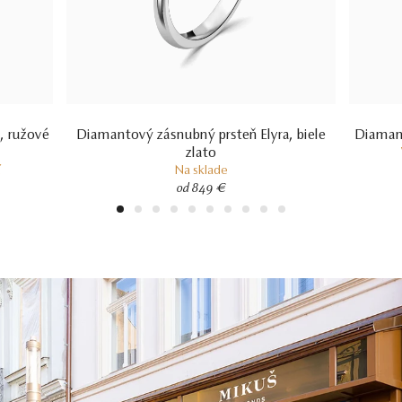
, ružové
Diamantový zásnubný prsteň Elyra, biele
Diamant
zlato
í
Na sklade
od 849 €
1
2
3
4
5
6
7
8
9
10