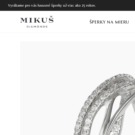
Vyrábame pre vás luxusné šperky už viac ako 25 rokov.
ŠPERKY NA MIERU