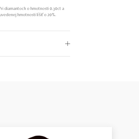
ri diamantoch o hmotnosti 0.30ct a
vedenej hmotnosti líšiť o 20%.
OD
MEDZINÁRODNÝ
CERTIFIKÁT
odný
—