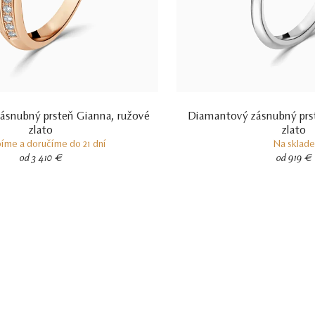
ásnubný prsteň Gianna, ružové
Diamantový zásnubný prst
zlato
zlato
íme a doručíme do 21 dní
Na sklade
od 3 410 €
od 919 €