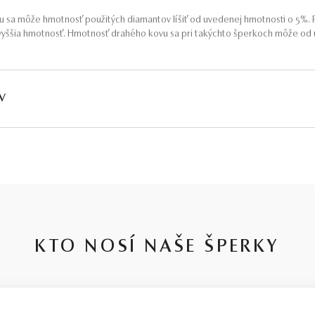
 sa môže hmotnosť použitých diamantov líšiť od uvedenej hmotnosti o 5%. P
yššia hmotnosť. Hmotnosť drahého kovu sa pri takýchto šperkoch môže od u
V
HMOTNOSŤ
ČISTOTA
FARBA
PÔV
∑ 0,325 ct
SI2 - I1
G - H
Prír
KTO NOSÍ NAŠE ŠPERKY