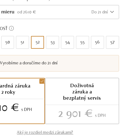
 mieru
Do 21 dní
od 2610 €
KOSŤ
50
51
52
53
54
55
56
57
Vyrobíme a doručíme do 21 dní
Doživotná
ardná záruka
záruka a
2 roky
bezplatný servis
10 €
S DPH
2 901 €
S DPH
Aký je rozdiel medzi zárukami?