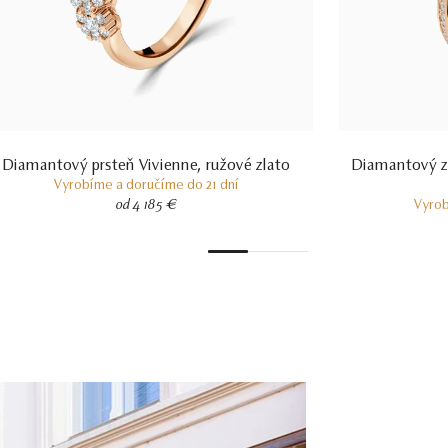
Diamantový prsteň Vivienne, ružové zlato
Diamantový z
Vyrobíme a doručíme do 21 dní
od 4 185 €
Vyrob
1
2
3
4
5
6
7