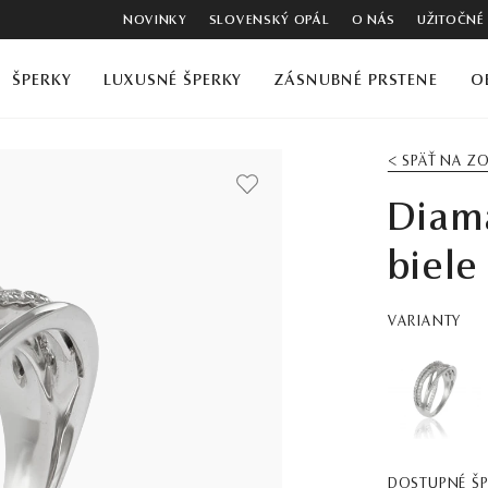
NOVINKY
SLOVENSKÝ OPÁL
O NÁS
UŽITOČNÉ
ŠPERKY
LUXUSNÉ ŠPERKY
ZÁSNUBNÉ PRSTENE
O
< SPÄŤ NA 
Diama
biele
VARIANTY
DOSTUPNÉ Š