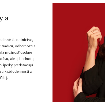
y a
dinné klenotníctvo,
 tradícii, odbornosti a
 mala možnosť osobne
 krásu, ale aj hodnotu,
o šperky predstavujú
sti každodennosti a
alej.