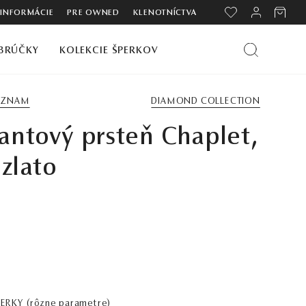
 INFORMÁCIE
PRE OWNED
KLENOTNÍCTVA
BRÚČKY
KOLEKCIE ŠPERKOV
ZOZNAM
DIAMOND COLLECTION
ntový prsteň Chaplet,
 zlato
PERKY
(rôzne parametre)