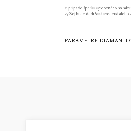
V prípade šperku vyrobeného na mieru
vyššej bude dodržaná uvedená alebo v
PARAMETRE DIAMANTO
BRÚS
POČET
briliant
66