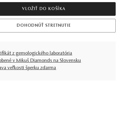
VLOŽIŤ DO KOŠÍKA
DOHODNÚŤ STRETNUTIE
tifikát z gemologického laboratória
obené v Mikuš Diamonds na Slovensku
ava veľkosti šperku zdarma