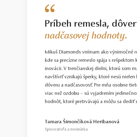
Príbeh remesla, dôver
nadčasovej hodnoty.
Mikuš Diamonds vnímam ako výnimočné ro
kde sa precízne remeslo spája s rešpektom k
inovácii. V trenčianskej dielni, ktorú som
navštíviť vznikajú šperky, ktoré nesú nielen
dôveru a nadčasovosť. Pre mňa osobne tiet
viac než ozdobu – sú vyjadrením jedinečno
hodnôt, ktoré pretrvávajú a môžu sa dediť ď
Tamara Šimončíková Heribanová
Spisovateľa a novinárka