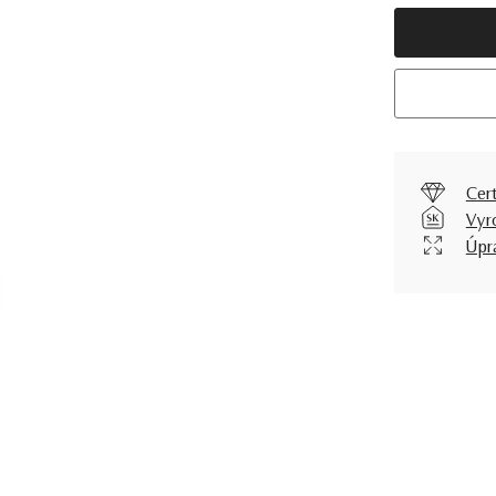
Cer
Vyr
Úpr