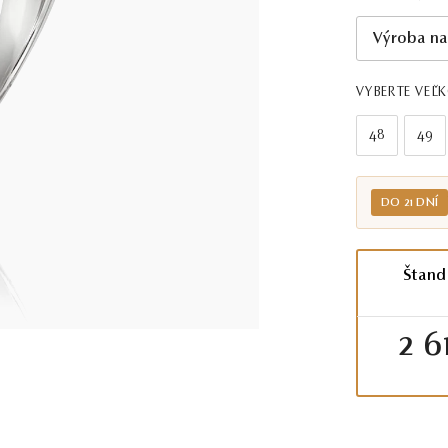
Výroba na
VYBERTE VEĽ
48
49
DO 21 DNÍ
Štand
2 6