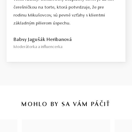
čerešničkou na torte, ktorá potvrdzuje, že pre
rodinu Mikušovcov, sú pevné vzťahy s klientmi
základným pilierom úspechu.
Babsy Jagušák Heribanová
Moderátorka a influencerka
MOHLO BY SA VÁM PÁČIŤ