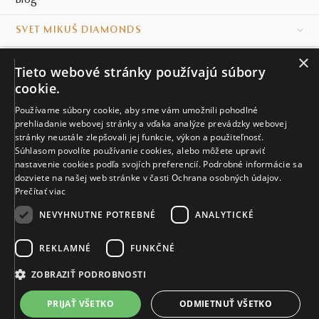
Blog
SVET MIKUŠ DIAMONDS
×
VŠETKO O NÁKUPE
Tieto webové stránky používajú súbory
cookie.
KONTAKT
Používame súbory cookie, aby sme vám umožnili pohodlné
prehliadanie webovej stránky a vďaka analýze prevádzky webovej
Naše klenotníctva
stránky neustále zlepšovali jej funkcie, výkon a použiteľnosť.
Súhlasom povolíte používanie cookies, alebo môžete upraviť
Sídlo spoločnosti
nastavenie cookies podľa svojích preferencií. Podrobné informácie sa
dozviete na našej web stránke v časti Ochrana osobných údajov.
Prečítať viac
NEVYHNUTNE POTREBNÉ
ANALYTICKÉ
REKLAMNÉ
FUNKČNÉ
© MIKUŠ DIAMONDS, A.S. 2026. VŠETKY PRÁVA VYHRADENÉ.
Nastavenia cookies.
ZOBRAZIŤ PODROBNOSTI
3 573 €
PRIJAŤ VŠETKO
ODMIETNUŤ VŠETKO
VIAC INFO
Vyrobíme a doručíme do 21 dní