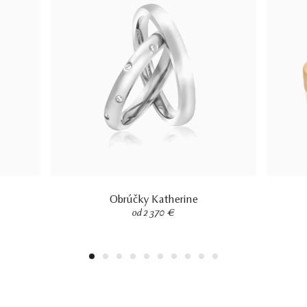
Obrúčky Katherine
od 2 370 €
1
2
3
4
5
6
7
8
9
10