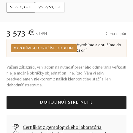
Si1-SI2, G-H
VS1-VS2, E-F
3 573 €
S DPH
Cena za pár
Vyrobíme a doručíme do
VYROBÍME A DORUČÍME DO 21 DNÍ
21 dní
Vážení zákazníci, vzhľadom na nutnosť presného odmerania veľkosti
nie je možné obrúčky objednať on-line. Radi Vám všetky
predvedieme v niektorom z našich klenotníctiev, stačí si len
dohodnúť stretnutie.
DOHODNÚŤ STRETNUTIE
Certifikát z gemologického laboratória