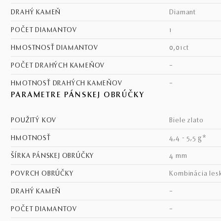
DRAHÝ KAMEŇ
diamant
POČET DIAMANTOV
1
HMOSTNOSŤ DIAMANTOV
0,01ct
POČET DRAHÝCH KAMEŇOV
–
HMOTNOSŤ DRAHÝCH KAMEŇOV
–
PARAMETRE PÁNSKEJ OBRÚČKY
POUŽITÝ KOV
biele zlato
HMOTNOSŤ
4,4 - 5,5 g*
ŠÍRKA PÁNSKEJ OBRÚČKY
4 mm
POVRCH OBRÚČKY
kombinácia les
DRAHÝ KAMEŇ
–
POČET DIAMANTOV
–