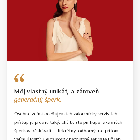
Môj vlastný unikát, a zároveň
generačný šperk.
Osobne veľmi oceňujem ich zákaznícky servis. Ich
prístup je presne taký, aký by ste pri kúpe luxusných
šperkov očakávali – diskrétny, odborný, no pritom
veľmi ľudský. Celoživotný bezplatný servis je už len