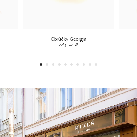
Obrúčky Georgia
od 3 140 €
1
2
3
4
5
6
7
8
9
10