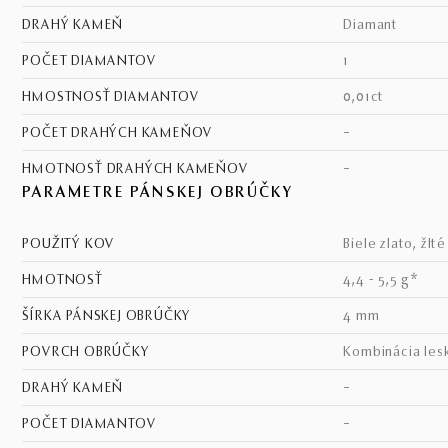
DRAHÝ KAMEŇ
diamant
POČET DIAMANTOV
1
HMOSTNOSŤ DIAMANTOV
0,01ct
POČET DRAHÝCH KAMEŇOV
–
HMOTNOSŤ DRAHÝCH KAMEŇOV
–
PARAMETRE PÁNSKEJ OBRÚČKY
POUŽITÝ KOV
biele zlato, žlt
HMOTNOSŤ
4,4 - 5,5 g*
ŠÍRKA PÁNSKEJ OBRÚČKY
4 mm
POVRCH OBRÚČKY
kombinácia les
DRAHÝ KAMEŇ
–
POČET DIAMANTOV
–