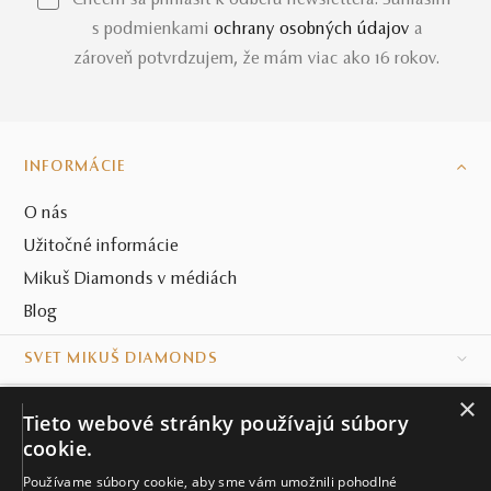
*Chcem sa prihlásiť k odberu newslettera. Súhlasím
s podmienkami
ochrany osobných údajov
a
zároveň potvrdzujem, že mám viac ako 16 rokov.
INFORMÁCIE
O nás
Užitočné informácie
Mikuš Diamonds v médiách
Blog
SVET MIKUŠ DIAMONDS
×
VŠETKO O NÁKUPE
Tieto webové stránky používajú súbory
cookie.
KONTAKT
Používame súbory cookie, aby sme vám umožnili pohodlné