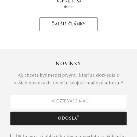
INŠPIRUJTE SA
1
2
3
ĎALŠIE ČLÁNKY
NOVINKY
Ak chcete byť medzi prvými, ktorí sa dozvedia o
našich novinkách, uveďte svoju e-mailovú adresu *