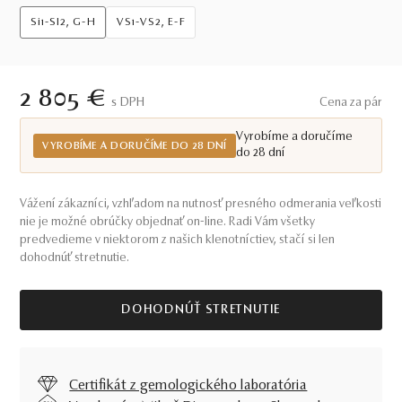
Si1-SI2, G-H
VS1-VS2, E-F
2 805 €
S DPH
Cena za pár
Vyrobíme a doručíme
VYROBÍME A DORUČÍME DO 28 DNÍ
do 28 dní
Vážení zákazníci, vzhľadom na nutnosť presného odmerania veľkosti
nie je možné obrúčky objednať on-line. Radi Vám všetky
predvedieme v niektorom z našich klenotníctiev, stačí si len
dohodnúť stretnutie.
DOHODNÚŤ STRETNUTIE
Certifikát z gemologického laboratória