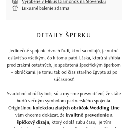
Vyrobené v Mikuš Diamonds na Slovensku
Luxusné balenie zdarma
DETAILY ŠPERKU
Jedinečné spojenie dvoch ľudí, ktorí sa milujú, je nutné
osláviť so všetkým, čo k tomu patrí. Láska, ktorú si sľúbia
pred zrakmi ostatných, je spečatená špecifickým šperkom
–
obrúčkami
. Je tomu tak od čias starého Egypta až po
súčasnosť.
Svadobné obrúčky boli, sú a my sme presvedčení, že stále
budú večným symbolom partnerského spojenia.
Originálnou
kolekciou zlatých
obrúčok Wedding Line
vám chceme dokázať, že
kvalitné prevedenie a
špičkový dizajn
, ktorý odolá zubu času, je tým