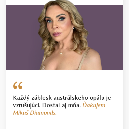
Každý záblesk austrálskeho opálu je
vzrušujúci. Dostal aj mňa.
Ďakujem
Mikuš Diamonds.