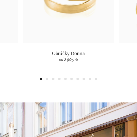
Obrúčky Donna
od 2 905 €
1
2
3
4
5
6
7
8
9
10