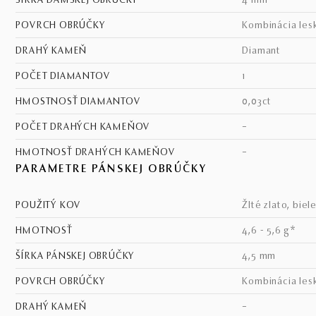
ŠÍRKA DÁMSKEJ OBRÚČKY
4 mm
POVRCH OBRÚČKY
kombinácia les
DRAHÝ KAMEŇ
diamant
POČET DIAMANTOV
1
HMOSTNOSŤ DIAMANTOV
0,03ct
POČET DRAHÝCH KAMEŇOV
–
HMOTNOSŤ DRAHÝCH KAMEŇOV
–
PARAMETRE PÁNSKEJ OBRÚČKY
POUŽITÝ KOV
žlté zlato, biel
HMOTNOSŤ
4,6 - 5,6 g*
ŠÍRKA PÁNSKEJ OBRÚČKY
4,5 mm
POVRCH OBRÚČKY
kombinácia les
DRAHÝ KAMEŇ
–