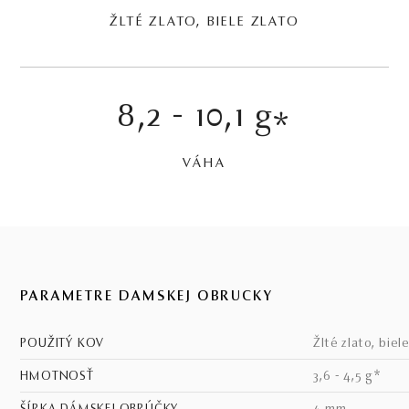
ŽLTÉ ZLATO, BIELE ZLATO
8,2 - 10,1 g
*
VÁHA
PARAMETRE DÁMSKEJ OBRÚČKY
POUŽITÝ KOV
žlté zlato, biel
HMOTNOSŤ
3,6 - 4,5 g*