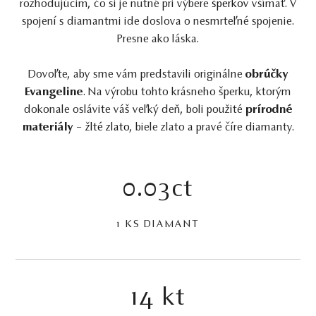
rozhodujúcim, čo si je nutné pri výbere
šperkov
všímať. V
spojení s diamantmi ide doslova o nesmrteľné spojenie.
Presne ako láska.
Dovoľte, aby sme vám predstavili originálne
obrúčky
Evangeline
. Na výrobu tohto krásneho šperku, ktorým
dokonale oslávite váš veľký deň, boli použité
prírodné
materiály
–
žlté zlato
, biele zlato a pravé číre diamanty.
0.03ct
1 KS DIAMANT
14 kt