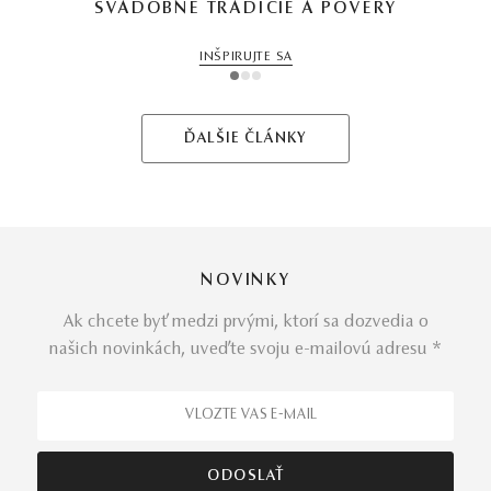
SVADOBNÉ TRADÍCIE A POVERY
INŠPIRUJTE SA
1
2
3
ĎALŠIE ČLÁNKY
NOVINKY
Ak chcete byť medzi prvými, ktorí sa dozvedia o
našich novinkách, uveďte svoju e-mailovú adresu *