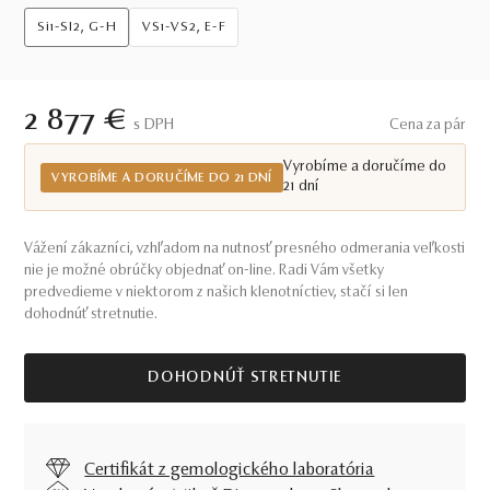
Si1-SI2, G-H
VS1-VS2, E-F
2 877 €
S DPH
Cena za pár
Vyrobíme a doručíme do
VYROBÍME A DORUČÍME DO 21 DNÍ
21 dní
Vážení zákazníci, vzhľadom na nutnosť presného odmerania veľkosti
nie je možné obrúčky objednať on-line. Radi Vám všetky
predvedieme v niektorom z našich klenotníctiev, stačí si len
dohodnúť stretnutie.
DOHODNÚŤ STRETNUTIE
Certifikát z gemologického laboratória