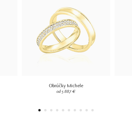
Obrúčky Michele
od 5 887 €
1
2
3
4
5
6
7
8
9
10