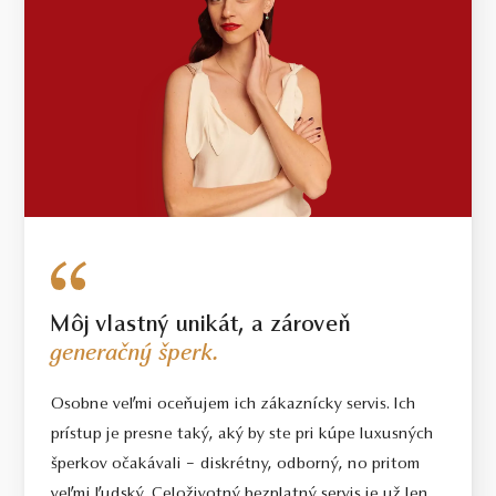
Môj vlastný unikát, a zároveň
generačný šperk.
Osobne veľmi oceňujem ich zákaznícky servis. Ich
prístup je presne taký, aký by ste pri kúpe luxusných
šperkov očakávali – diskrétny, odborný, no pritom
veľmi ľudský. Celoživotný bezplatný servis je už len