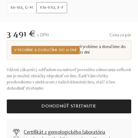
Si1-SI2, G-H
VS1-VS2, E-F
3 491 €
S DPH
Cena za pár
Vyrobíme a doručíme do
VYROBÍME A DORUČÍME DO 21 DNÍ
21 dní
Vážení zákazníci, vzhľadom na nutnosť presného odmerania veľkosti
nie je možné obrúčky objednať on-line. Radi Vám všetky
predvedieme v niektorom z našich klenotníctiev, stačí si len
dohodnúť stretnutie.
DOHODNÚŤ STRETNUTIE
Certifikát z gemologického laboratória