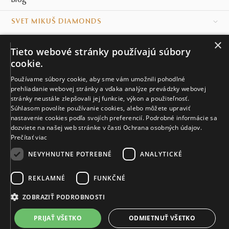
Blog
SVET MIKUŠ DIAMONDS
×
VŠETKO O NÁKUPE
Tieto webové stránky používajú súbory
cookie.
KONTAKT
Používame súbory cookie, aby sme vám umožnili pohodlné
prehliadanie webovej stránky a vďaka analýze prevádzky webovej
Naše klenotníctva
stránky neustále zlepšovali jej funkcie, výkon a použiteľnosť.
Súhlasom povolíte používanie cookies, alebo môžete upraviť
Sídlo spoločnosti
nastavenie cookies podľa svojích preferencií. Podrobné informácie sa
dozviete na našej web stránke v časti Ochrana osobných údajov.
Prečítať viac
NEVYHNUTNE POTREBNÉ
ANALYTICKÉ
REKLAMNÉ
FUNKČNÉ
© MIKUŠ DIAMONDS, A.S. 2026. VŠETKY PRÁVA VYHRADENÉ.
Nastavenia cookies.
ZOBRAZIŤ PODROBNOSTI
3 491 €
PRIJAŤ VŠETKO
ODMIETNUŤ VŠETKO
VIAC INFO
Vyrobíme a doručíme do 21 dní