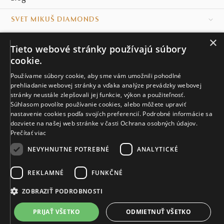
SVET MIKUŠ DIAMONDS
×
VŠETKO O NÁKUPE
Tieto webové stránky používajú súbory
cookie.
KONTAKT
Používame súbory cookie, aby sme vám umožnili pohodlné
prehliadanie webovej stránky a vďaka analýze prevádzky webovej
Naše klenotníctva
stránky neustále zlepšovali jej funkcie, výkon a použiteľnosť.
Súhlasom povolíte používanie cookies, alebo môžete upraviť
Sídlo spoločnosti
nastavenie cookies podľa svojích preferencií. Podrobné informácie sa
dozviete na našej web stránke v časti Ochrana osobných údajov.
Prečítať viac
NEVYHNUTNE POTREBNÉ
ANALYTICKÉ
REKLAMNÉ
FUNKČNÉ
© MIKUŠ DIAMONDS, A.S. 2026. VŠETKY PRÁVA VYHRADENÉ.
Nastavenia cookies.
ZOBRAZIŤ PODROBNOSTI
2 723 €
PRIJAŤ VŠETKO
ODMIETNUŤ VŠETKO
VIAC INFO
Vyrobíme a doručíme do 21 dní