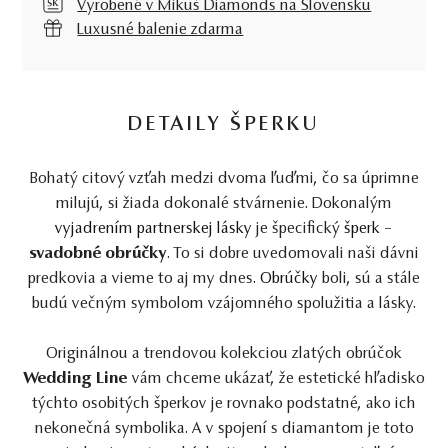
Vyrobené v Mikuš Diamonds na Slovensku
Luxusné balenie zdarma
DETAILY ŠPERKU
Bohatý citový vzťah medzi dvoma ľuďmi, čo sa úprimne
milujú, si žiada dokonalé stvárnenie. Dokonalým
vyjadrením partnerskej lásky
je špecifický
šperk
–
svadobné obrúčky
. To si dobre uvedomovali naši dávni
predkovia a vieme to aj my dnes.
Obrúčky
boli, sú a stále
budú večným symbolom vzájomného spolužitia a lásky.
Originálnou a trendovou kolekciou zlatých obrúčok
Wedding Line
vám chceme ukázať, že estetické hľadisko
týchto osobitých šperkov je rovnako podstatné, ako ich
nekonečná symbolika. A v spojení s diamantom je toto