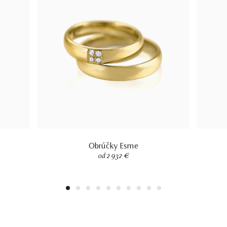
Obrúčky Esme
od 2 932 €
1
2
3
4
5
6
7
8
9
10