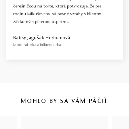
čerešničkou na torte, ktorá potvrdzuje, že pre
rodinu Mikušovcov, sú pevné vzťahy s klientmi
základným pilierom úspechu.
Babsy Jagušák Heribanová
Moderátorka a influencerka
MOHLO BY SA VÁM PÁČIŤ