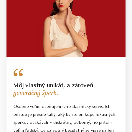
Môj vlastný unikát, a zároveň
generačný šperk.
Osobne veľmi oceňujem ich zákaznícky servis. Ich
prístup je presne taký, aký by ste pri kúpe luxusných
šperkov očakávali – diskrétny, odborný, no pritom
veľmi ľudský. Celoživotný bezplatný servis je už len