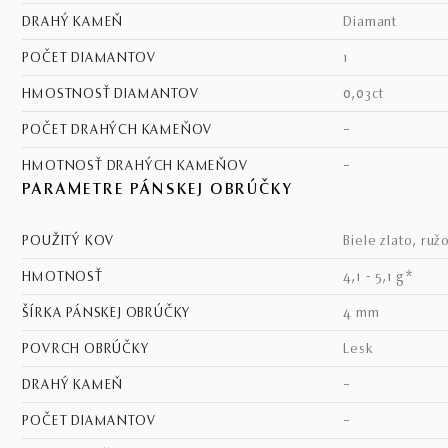
DRAHÝ KAMEŇ
diamant
POČET DIAMANTOV
1
HMOSTNOSŤ DIAMANTOV
0,03ct
POČET DRAHÝCH KAMEŇOV
–
HMOTNOSŤ DRAHÝCH KAMEŇOV
–
PARAMETRE PÁNSKEJ OBRÚČKY
POUŽITÝ KOV
biele zlato, ruž
HMOTNOSŤ
4,1 - 5,1 g*
ŠÍRKA PÁNSKEJ OBRÚČKY
4 mm
POVRCH OBRÚČKY
lesk
DRAHÝ KAMEŇ
–
POČET DIAMANTOV
–