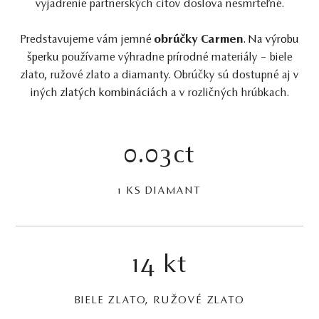
vyjadrenie partnerských citov doslova nesmrteľné.
Predstavujeme vám jemné
obrúčky Carmen
.
Na výrobu
šperku
používame výhradne prírodné materiály – biele
zlato, ružové zlato a diamanty. Obrúčky sú dostupné aj v
iných
zlatých kombináciách
a v rozličných hrúbkach.
0.03ct
1 KS DIAMANT
14 kt
BIELE ZLATO, RUŽOVÉ ZLATO