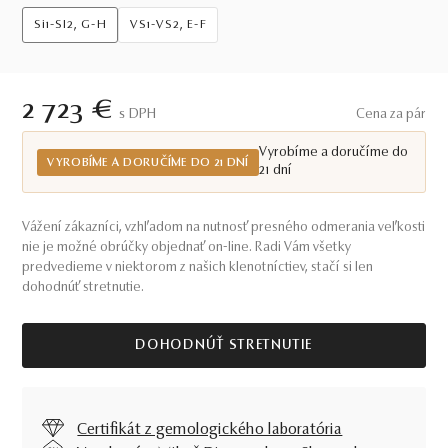
Si1-SI2, G-H
VS1-VS2, E-F
2 723 €
S DPH
Cena za pár
Vyrobíme a doručíme do
VYROBÍME A DORUČÍME DO 21 DNÍ
21 dní
Vážení zákazníci, vzhľadom na nutnosť presného odmerania veľkosti
nie je možné obrúčky objednať on-line. Radi Vám všetky
predvedieme v niektorom z našich klenotníctiev, stačí si len
dohodnúť stretnutie.
DOHODNÚŤ STRETNUTIE
Certifikát z gemologického laboratória