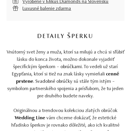
Vyrobené v Mikuš Diamonds na Slovensku
Luxusné balenie zdarma
DETAILY ŠPERKU
Vnútorný svet ženy a muža, ktorí sa milujú a chcú si sľúbiť
lásku do konca života, možno dokonale vyjadriť
špecifickým šperkom –
obrúčkami
. To vedeli už starí
Egypťania, ktorí si tiež na znak lásky vymieňali
cenné
prstene
.
Svadobné obrúčky
sú stále tým istým –
symbolom partnerského spojenia a prísľubom, že tu jeden
pre druhého budete naveky.
Originálnou a trendovou kolekciou zlatých obrúčok
Wedding Line
vám chceme dokázať, že estetické
hľadisko šperkov je rovnako dôležité, ako ich kvalitné