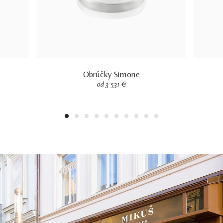
Obrúčky Simone
od 3 531 €
1
2
3
4
5
6
7
8
9
10