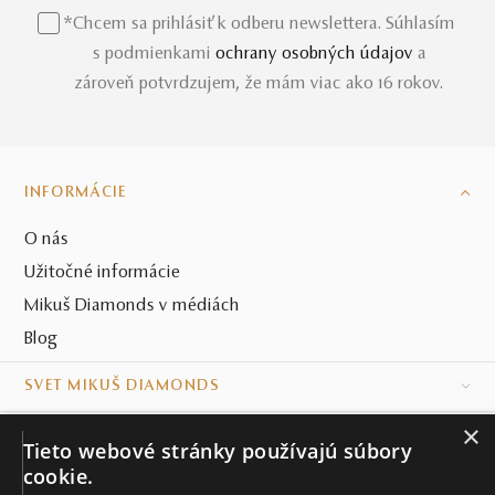
*Chcem sa prihlásiť k odberu newslettera. Súhlasím
s podmienkami
ochrany osobných údajov
a
zároveň potvrdzujem, že mám viac ako 16 rokov.
INFORMÁCIE
O nás
Užitočné informácie
Mikuš Diamonds v médiách
Blog
SVET MIKUŠ DIAMONDS
×
VŠETKO O NÁKUPE
Tieto webové stránky používajú súbory
cookie.
KONTAKT