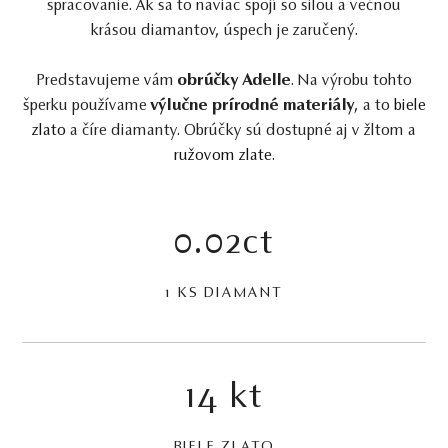
spracovanie. Ak sa to naviac spojí so silou a večnou
krásou diamantov, úspech je zaručený.
Predstavujeme vám
obrúčky Adelle
. Na výrobu tohto
šperku používame
výlučne prírodné materiály
, a to
biele
zlato
a číre diamanty. Obrúčky sú dostupné aj v žltom a
ružovom zlate
.
0.02ct
1 KS DIAMANT
14 kt
BIELE ZLATO