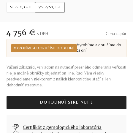
Si1-SI2, G-H
VS1-VS2, E-F
4 756 €
S DPH
Cena za pár
Vyrobíme a doručíme do
VYROBÍME A DORUČÍME DO 21 DNÍ
21 dní
Vážení zákazníci, vzhľadom na nutnosť presného odmerania veľkosti
nie je možné obrúčky objednať on-line. Radi Vám všetky
predvedieme v niektorom z našich klenotníctiev, stačí si len
dohodnúť stretnutie.
DOHODNÚŤ STRETNUTIE
Certifikát z gemologického laboratória