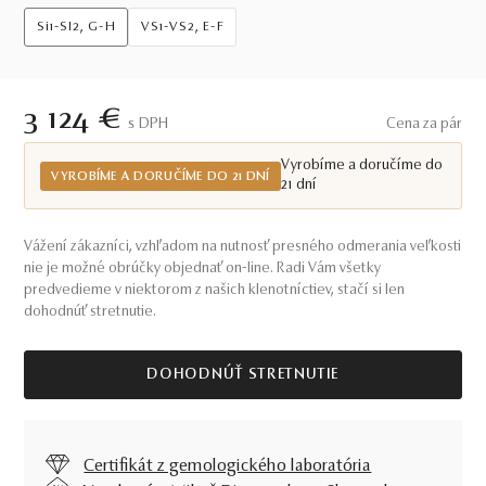
Si1-SI2, G-H
VS1-VS2, E-F
3 124 €
S DPH
Cena za pár
Vyrobíme a doručíme do
VYROBÍME A DORUČÍME DO 21 DNÍ
21 dní
Vážení zákazníci, vzhľadom na nutnosť presného odmerania veľkosti
nie je možné obrúčky objednať on-line. Radi Vám všetky
predvedieme v niektorom z našich klenotníctiev, stačí si len
dohodnúť stretnutie.
DOHODNÚŤ STRETNUTIE
Certifikát z gemologického laboratória