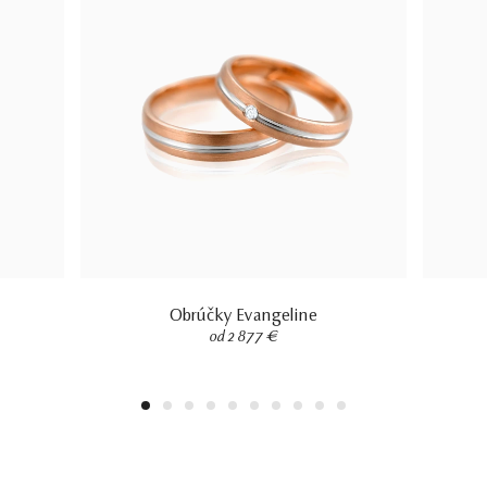
Obrúčky Evangeline
od 2 877 €
1
2
3
4
5
6
7
8
9
10