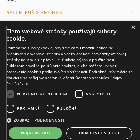
SVET MIKUŠ DIAMONDS
×
VŠETKO O NÁKUPE
Tieto webové stránky používajú súbory
cookie.
KONTAKT
Používame súbory cookie, aby sme vám umožnili pohodlné
prehliadanie webovej stránky a vďaka analýze prevádzky webovej
Naše klenotníctva
stránky neustále zlepšovali jej funkcie, výkon a použiteľnosť.
Súhlasom povolíte používanie cookies, alebo môžete upraviť
Sídlo spoločnosti
nastavenie cookies podľa svojích preferencií. Podrobné informácie sa
dozviete na našej web stránke v časti Ochrana osobných údajov.
Prečítať viac
NEVYHNUTNE POTREBNÉ
ANALYTICKÉ
REKLAMNÉ
FUNKČNÉ
© MIKUŠ DIAMONDS, A.S. 2026. VŠETKY PRÁVA VYHRADENÉ.
Nastavenia cookies.
ZOBRAZIŤ PODROBNOSTI
3 124 €
PRIJAŤ VŠETKO
ODMIETNUŤ VŠETKO
VIAC INFO
Vyrobíme a doručíme do 21 dní