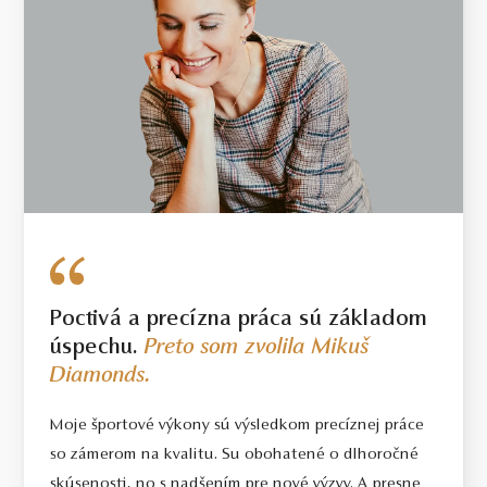
Poctivá a precízna práca sú základom
úspechu.
Preto som zvolila Mikuš
Diamonds.
Moje športové výkony sú výsledkom precíznej práce
so zámerom na kvalitu. Su obohatené o dlhoročné
skúsenosti, no s nadšením pre nové výzvy. A presne