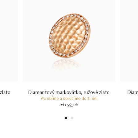
zlato
Diamantový markovátko, ružové zlato
Diam
Vyrobíme a doručíme do 21 dní
od 1 593 €
1
2