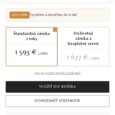
Do 21 dní
Vyrobíme a doručíme do 21 dní
DO 21 DNÍ
Doživotná
Štandardná záruka
záruka a
2 roky
bezplatný servis
1 593 €
S DPH
1 677 €
S DPH
Aký je rozdiel medzi zárukami?
VLOŽIŤ DO KOŠÍKA
DOHODNÚŤ STRETNUTIE