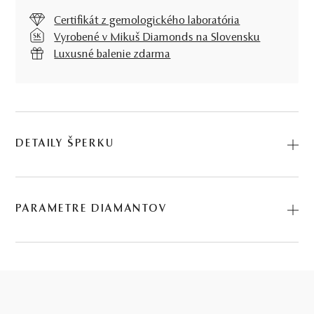
Certifikát z gemologického laboratória
Vyrobené v Mikuš Diamonds na Slovensku
Luxusné balenie zdarma
DETAILY ŠPERKU
Predstavujeme vám Markovátko. Na výrobu sme použili
prírodné materiály: žlté zlato, diamant. Kód: 254557001.
PARAMETRE DIAMANTOV
0.2 ct
BRÚS
POČET
HMOTNOSŤ
ČISTOTA
29 KS DIAMANTOV
briliant
29
∑ 0,2 ct
SI2 - I1