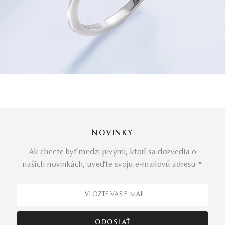
NOVINKY
Ak chcete byť medzi prvými, ktorí sa dozvedia o
našich novinkách, uveďte svoju e-mailovú adresu *