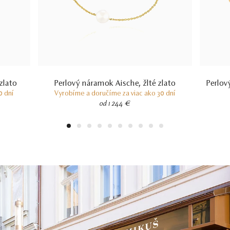
zlato
Perlový náramok Aische, žlté zlato
Perlov
0 dní
Vyrobíme a doručíme za viac ako 30 dní
od 1 244 €
1
2
3
4
5
6
7
8
9
10