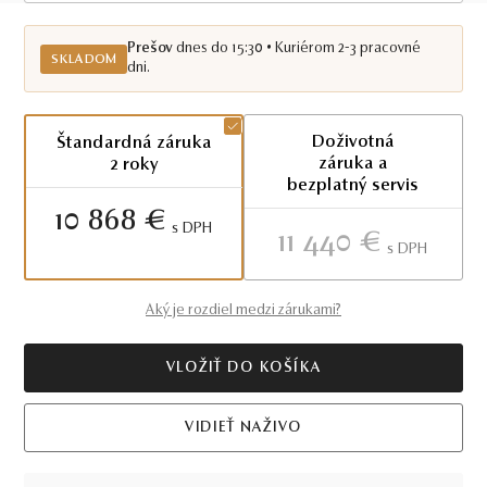
Skladom PO
Prešov
dnes do 15:30 • Kuriérom 2-3 pracovné
SKLADOM
dni.
Doživotná
Štandardná záruka
záruka a
2 roky
bezplatný servis
10 868 €
S DPH
11 440 €
S DPH
Aký je rozdiel medzi zárukami?
VLOŽIŤ DO KOŠÍKA
VIDIEŤ NAŽIVO