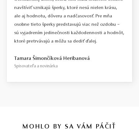
navštíviť vznikajú šperky, ktoré nesú nielen krásu,
ale aj hodnotu, dôveru a nadčasovosť. Pre mňa
osobne tieto šperky predstavujú viac než ozdobu –
sú vyjadrením jedinečnosti každodennosti a hodnôt,
ktoré pretrvávajú a môžu sa dediť ďalej.
Tamara Šimončíková Heribanová
Spisovateľa a novinárka
MOHLO BY SA VÁM PÁČIŤ