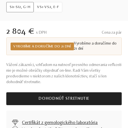
Si1-SI2, G-H
VS1-VS2, E-F
2 804 €
S DPH
Cena za pár
Vyrobíme a doručíme do
VYROBÍME A DORUČÍME DO 21 DNÍ
21 dní
Vážení zákazníci, vzhľadom na nutnosť presného odmerania veľkosti
nie je možné obrúčky objednať on-line. Radi Vám všetky
predvedieme v niektorom z našich klenotníctiev, stačí si len
dohodnúť stretnutie.
DOHODNÚŤ STRETNUTIE
Certifikát z gemologického laboratória