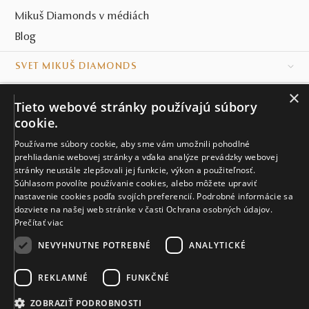
Mikuš Diamonds v médiách
Blog
SVET MIKUŠ DIAMONDS
×
VŠETKO O NÁKUPE
Tieto webové stránky používajú súbory
cookie.
KONTAKT
Používame súbory cookie, aby sme vám umožnili pohodlné
prehliadanie webovej stránky a vďaka analýze prevádzky webovej
Naše klenotníctva
stránky neustále zlepšovali jej funkcie, výkon a použiteľnosť.
Súhlasom povolíte používanie cookies, alebo môžete upraviť
Sídlo spoločnosti
nastavenie cookies podľa svojích preferencií. Podrobné informácie sa
dozviete na našej web stránke v časti Ochrana osobných údajov.
Prečítať viac
NEVYHNUTNE POTREBNÉ
ANALYTICKÉ
REKLAMNÉ
FUNKČNÉ
© MIKUŠ DIAMONDS, A.S. 2026. VŠETKY PRÁVA VYHRADENÉ.
Nastavenia cookies.
ZOBRAZIŤ PODROBNOSTI