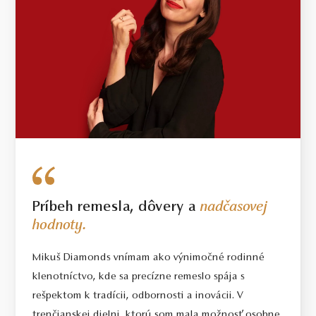
Príbeh remesla, dôvery a
nadčasovej
hodnoty.
Mikuš Diamonds vnímam ako výnimočné rodinné
klenotníctvo, kde sa precízne remeslo spája s
rešpektom k tradícii, odbornosti a inovácii. V
trenčianskej dielni, ktorú som mala možnosť osobne