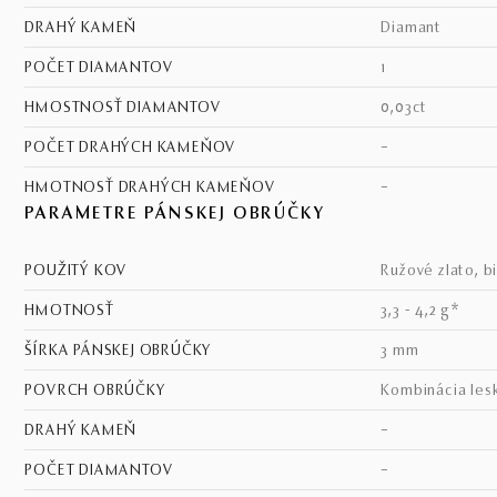
DRAHÝ KAMEŇ
diamant
POČET DIAMANTOV
1
HMOSTNOSŤ DIAMANTOV
0,03ct
POČET DRAHÝCH KAMEŇOV
–
HMOTNOSŤ DRAHÝCH KAMEŇOV
–
PARAMETRE PÁNSKEJ OBRÚČKY
POUŽITÝ KOV
ružové zlato, b
HMOTNOSŤ
3,3 - 4,2 g*
ŠÍRKA PÁNSKEJ OBRÚČKY
3 mm
POVRCH OBRÚČKY
kombinácia les
DRAHÝ KAMEŇ
–
POČET DIAMANTOV
–