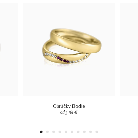
Obrúčky Elodie
od 3 161 €
1
2
3
4
5
6
7
8
9
10