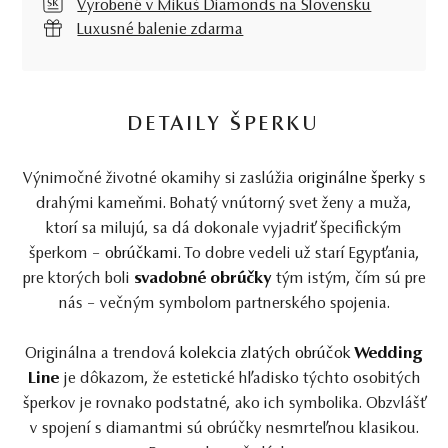
Vyrobené v Mikuš Diamonds na Slovensku
Luxusné balenie zdarma
DETAILY ŠPERKU
Výnimočné životné okamihy si zaslúžia
originálne šperky
s
drahými kameňmi. Bohatý vnútorný svet ženy a muža,
ktorí sa milujú, sa dá dokonale vyjadriť špecifickým
šperkom –
obrúčkami.
To dobre vedeli už starí Egypťania,
pre ktorých boli
svadobné obrúčky
tým istým, čím sú pre
nás – večným symbolom partnerského spojenia.
Originálna a trendová
kolekcia zlatých obrúčok
Wedding
Line
je dôkazom, že estetické hľadisko týchto osobitých
šperkov je rovnako podstatné, ako ich symbolika. Obzvlášť
v spojení s diamantmi sú obrúčky nesmrteľnou klasikou.