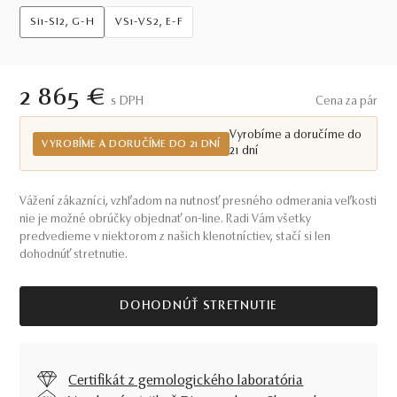
Si1-SI2, G-H
VS1-VS2, E-F
2 865 €
S DPH
Cena za pár
Vyrobíme a doručíme do
VYROBÍME A DORUČÍME DO 21 DNÍ
21 dní
Vážení zákazníci, vzhľadom na nutnosť presného odmerania veľkosti
nie je možné obrúčky objednať on-line. Radi Vám všetky
predvedieme v niektorom z našich klenotníctiev, stačí si len
dohodnúť stretnutie.
DOHODNÚŤ STRETNUTIE
Certifikát z gemologického laboratória