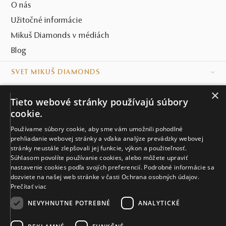
O nás
Užitočné informácie
Mikuš Diamonds v médiách
Blog
SVET MIKUŠ DIAMONDS
×
VŠETKO O NÁKUPE
Tieto webové stránky používajú súbory
cookie.
KONTAKT
Používame súbory cookie, aby sme vám umožnili pohodlné
prehliadanie webovej stránky a vďaka analýze prevádzky webovej
Naše klenotníctva
stránky neustále zlepšovali jej funkcie, výkon a použiteľnosť.
Súhlasom povolíte používanie cookies, alebo môžete upraviť
Sídlo spoločnosti
nastavenie cookies podľa svojích preferencií. Podrobné informácie sa
dozviete na našej web stránke v časti Ochrana osobných údajov.
Prečítať viac
NEVYHNUTNE POTREBNÉ
ANALYTICKÉ