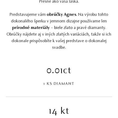
Presne ako vaša láska.
Predstavujeme vám
obrúčky Agnes
. Na výrobu tohto
dokonalého šperku v jemnom dizajne používame len
prírodné materiály
–
biele zlato
a pravé diamanty.
Obrúčky nájdete aj v iných
zlatých variáciách
, takže si ich
dokonale prispôsobíte k vašej predstave o dokonalej
svadbe.
0.01ct
1 KS DIAMANT
14 kt