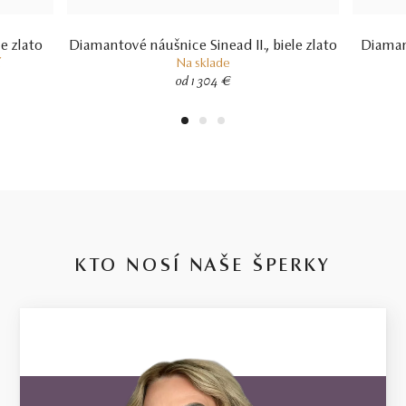
e zlato
Diamantové náušnice Sinead II., biele zlato
Diaman
í
Na sklade
od 1 304 €
1
2
3
KTO NOSÍ NAŠE ŠPERKY