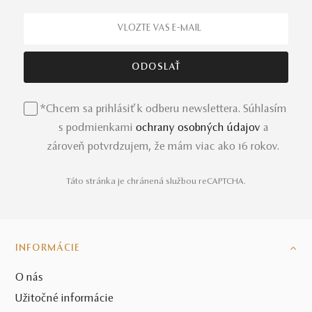
Sinead
z bieleho zlata a žiarivých diamantov je toho
jasným dôkazom. Nechajte sa očariť jeho dokonalým
prevedením a žiarte na všetky strany.
Dostupné sú aj
variácie šperku
v iných zlatých
odleskoch. Prípadne si k prsteňu Sinead môžete doladiť aj
*Chcem sa prihlásiť k odberu newslettera. Súhlasím
šperky z kolekcie, a to jemné zapichovacie či
visiace
s podmienkami
ochrany osobných údajov
a
náušnice
a
prívesok Sinead
.
zároveň potvrdzujem, že mám viac ako 16 rokov.
Táto stránka je chránená službou reCAPTCHA.
INFORMÁCIE
O nás
Užitočné informácie