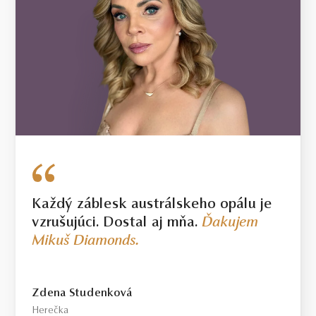
Každý záblesk austrálskeho opálu je
vzrušujúci. Dostal aj mňa.
Ďakujem
Mikuš Diamonds.
Zdena Studenková
Herečka