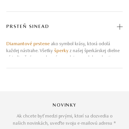
PRSTEŇ SINEAD
Diamantové prstene
ako symbol krásy, ktorá odolá
každej nástrahe. Všetky
šperky
z našej šperkárskej dielne
sú jedinečným zosobnením predstavy o dokonalosti
drahokamov.
Používame výlučne
zlato a prírodné diamanty
, ktorých
kvalitu pravidelne testujeme, aby sme vám zaručili
prvotriednu kvalitu
našich šperkov
.
NOVINKY
Ak chcete byť medzi prvými, ktorí sa dozvedia o
Nečudo, že je to často láska na prvý pohľad.
našich novinkách, uveďte svoju e-mailovú adresu *
Prsteň