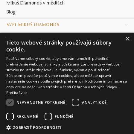
Mikuš Diamonds v médiách
Blog
SVET MIKUŠ DIAMONDS
×
VŠETKO O NÁKUPE
Tieto webové stránky používajú súbory
cookie.
KONTAKT
Používame súbory cookie, aby sme vám umožnili pohodlné
Naše klenotníctva
prehliadanie webovej stránky a vďaka analýze prevádzky webovej
stránky neustále zlepšovali jej funkcie, výkon a použiteľnosť.
Súhlasom povolíte používanie cookies, alebo môžete upraviť
Sídlo spoločnosti
nastavenie cookies podľa svojích preferencií. Podrobné informácie sa
dozviete na našej web stránke v časti Ochrana osobných údajov.
Prečítať viac
NEVYHNUTNE POTREBNÉ
ANALYTICKÉ
REKLAMNÉ
FUNKČNÉ
© MIKUŠ DIAMONDS, A.S. 2026. VŠETKY PRÁVA VYHRADENÉ.
Nastavenia cookies.
ZOBRAZIŤ PODROBNOSTI