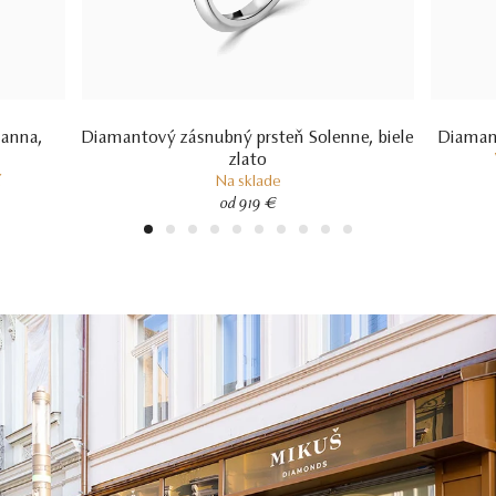
ianna,
Diamantový zásnubný prsteň Solenne, biele
Diamant
zlato
í
Na sklade
od 919 €
1
2
3
4
5
6
7
8
9
10