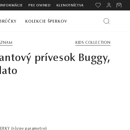
 INFORMÁCIE
PRE OWNED
KLENOTNÍCTVA
BRÚČKY
KOLEKCIE ŠPERKOV
ZOZNAM
KIDS COLLECTION
ntový prívesok Buggy,
lato
PERKY
(rôzne parametre)