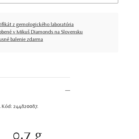
tifikát z gemologického laboratória
obené v Mikuš Diamonds na Slovensku
usné balenie zdarma
t. Kód: 244820087.
0.7 g