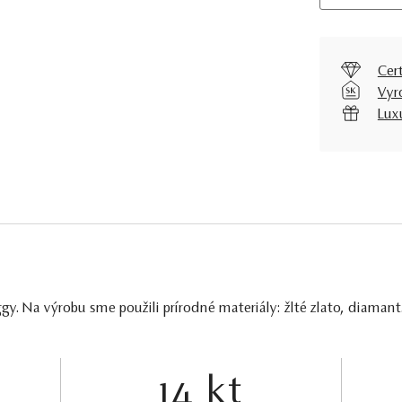
Cer
Vyr
Lux
y. Na výrobu sme použili prírodné materiály: žlté zlato, diaman
14 kt