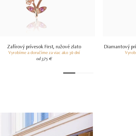
Zafírový prívesok First, ružové zlato
Diamantový prív
Vyrobíme a doručíme za viac ako 30 dní
Vyrob
od 375 €
1
2
3
4
5
6
7