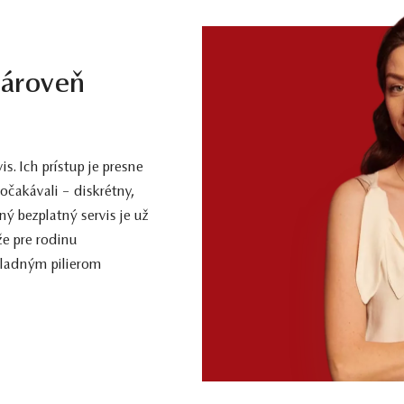
zároveň
. Ich prístup je presne
očakávali – diskrétny,
ý bezplatný servis je už
že pre rodinu
kladným pilierom