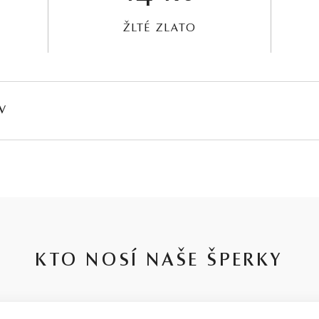
ŽLTÉ ZLATO
V
HMOTNOSŤ
ČISTOTA
FARBA
PÔV
∑ 0,04 ct
SI1 - SI2
G - H
Prír
KTO NOSÍ NAŠE ŠPERKY