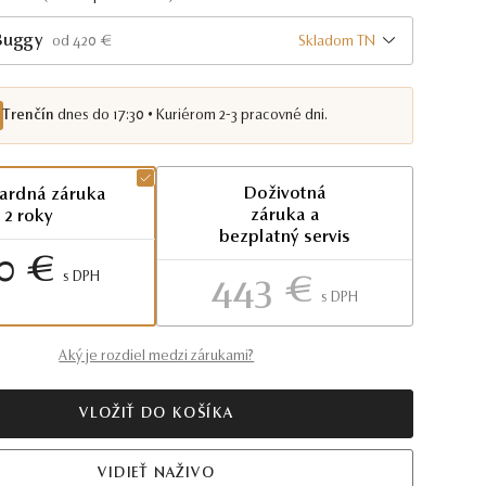
Buggy
Skladom TN
od 420 €
Trenčín
dnes do 17:30 • Kuriérom 2-3 pracovné dni.
Doživotná
ardná záruka
záruka a
2 roky
bezplatný servis
0 €
S DPH
443 €
S DPH
Aký je rozdiel medzi zárukami?
VLOŽIŤ DO KOŠÍKA
VIDIEŤ NAŽIVO