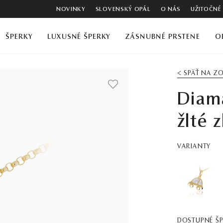
NOVINKY
SLOVENSKÝ OPÁL
O NÁS
UŽITOČNÉ
ŠPERKY
LUXUSNÉ ŠPERKY
ZÁSNUBNÉ PRSTENE
O
< SPÄŤ NA 
Diama
žlté z
VARIANTY
DOSTUPNÉ Š