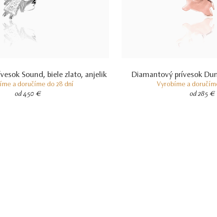
esok Sound, biele zlato, anjelik
Diamantový prívesok Dum
íme a doručíme do 28 dní
Vyrobíme a doručíme
od 450 €
od 285 €