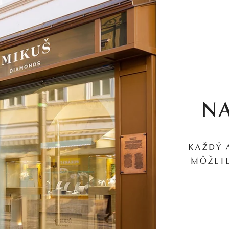
N
KAŽDÝ 
MÔŽETE