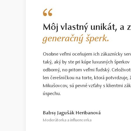
Môj vlastný unikát, a 
generačný šperk.
Osobne veľmi oceňujem ich zákaznícky servis
taký, aký by ste pri kúpe luxusných šperkov 
odborný, no pritom veľmi ľudský. Celoživotn
len čerešničkou na torte, ktorá potvrdzuje, 
Mikušovcov, sú pevné vzťahy s klientmi zá
úspechu.
Babsy Jagušák Heribanová
Moderátorka a influencerka