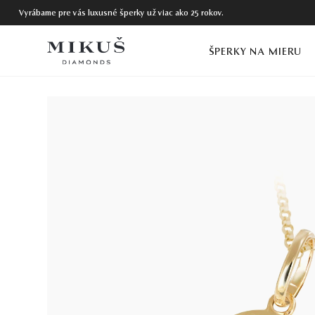
Vyrábame pre vás luxusné šperky už viac ako 25 rokov.
ŠPERKY NA MIERU