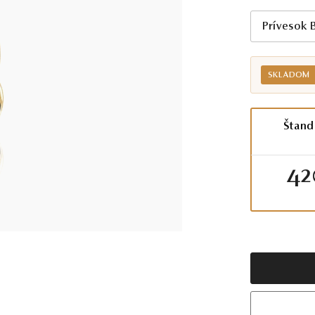
Prívesok 
SKLADOM
Štand
42