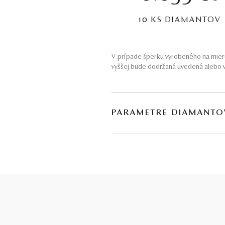
10 KS DIAMANTOV
V prípade šperku vyrobeného na mieru
vyššej bude dodržaná uvedená alebo v
PARAMETRE DIAMANTO
BRÚS
POČET
briliant
10