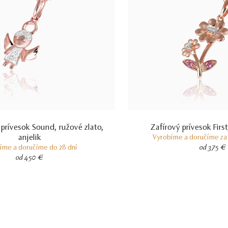
rívesok Sound, ružové zlato,
Zafírový prívesok First
anjelik
Vyrobíme a doručíme za 
íme a doručíme do 28 dní
od 375 €
od 450 €