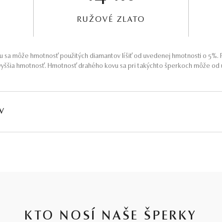
RUŽOVÉ ZLATO
 sa môže hmotnosť použitých diamantov líšiť od uvedenej hmotnosti o 5%. P
yššia hmotnosť. Hmotnosť drahého kovu sa pri takýchto šperkoch môže od u
V
HMOTNOSŤ
ČISTOTA
FARBA
PÔV
∑ 0,035 ct
SI1 - I1
G - H
Prír
KTO NOSÍ NAŠE ŠPERKY