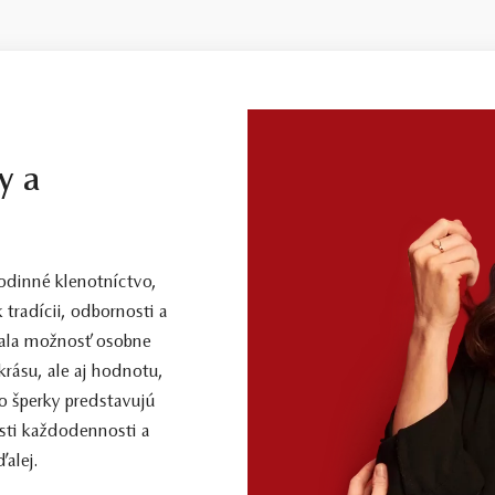
y a
dinné klenotníctvo,
 tradícii, odbornosti a
 mala možnosť osobne
 krásu, ale aj hodnotu,
o šperky predstavujú
sti každodennosti a
alej.