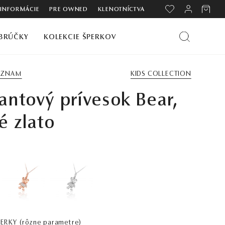
 INFORMÁCIE
PRE OWNED
KLENOTNÍCTVA
BRÚČKY
KOLEKCIE ŠPERKOV
ZOZNAM
KIDS COLLECTION
ntový prívesok Bear,
é zlato
PERKY
(rôzne parametre)