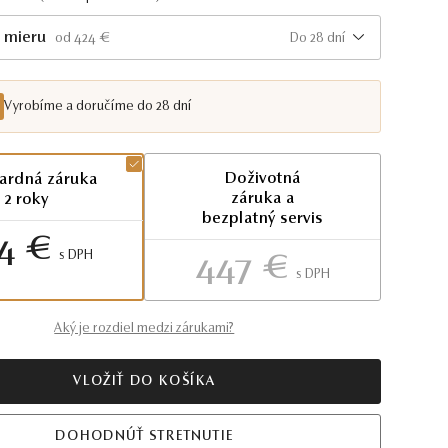
 mieru
Do 28 dní
od 424 €
Vyrobíme a doručíme do 28 dní
Doživotná
ardná záruka
záruka a
2 roky
bezplatný servis
4 €
S DPH
447 €
S DPH
Aký je rozdiel medzi zárukami?
VLOŽIŤ DO KOŠÍKA
DOHODNÚŤ STRETNUTIE