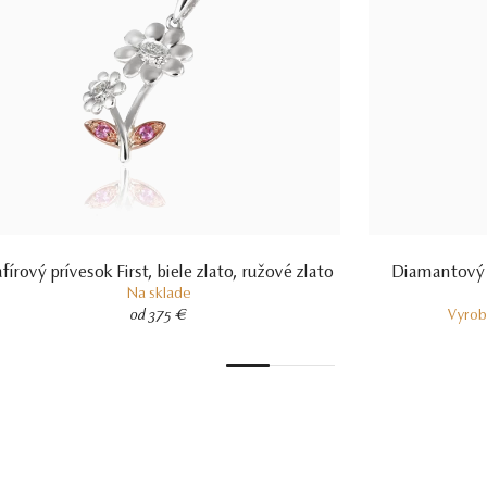
fírový prívesok First, biele zlato, ružové zlato
Diamantový p
Na sklade
od 375 €
Vyrob
1
2
3
4
5
6
7