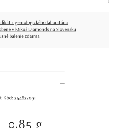
tifikát z gemologického laboratória
obené v Mikuš Diamonds na Slovensku
usné balenie zdarma
nt. Kód: 244822091.
0.85 g