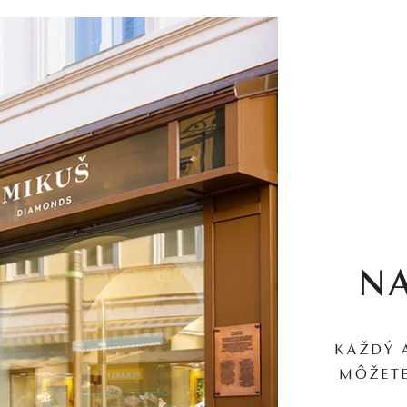
N
KAŽDÝ 
MÔŽETE