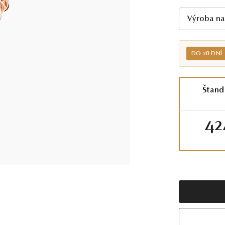
Výroba na
DO 28 DNÍ
Štand
42