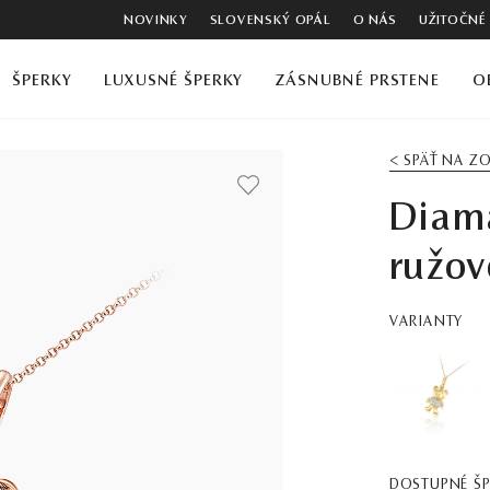
NOVINKY
SLOVENSKÝ OPÁL
O NÁS
UŽITOČNÉ
ŠPERKY
LUXUSNÉ ŠPERKY
ZÁSNUBNÉ PRSTENE
O
< SPÄŤ NA 
Diama
ružov
VARIANTY
DOSTUPNÉ Š