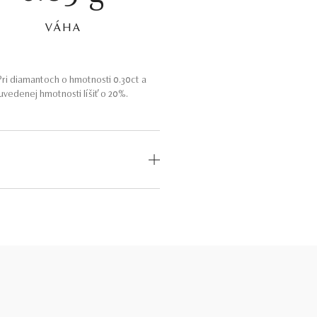
VÁHA
ri diamantoch o hmotnosti 0.30ct a
vedenej hmotnosti líšiť o 20%.
OD
MEDZINÁRODNÝ
CERTIFIKÁT
odný
—