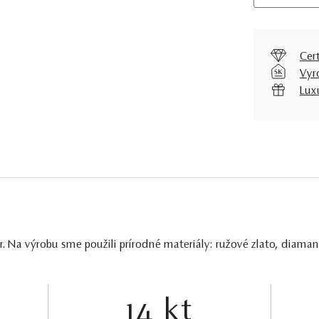
Cer
Vyr
Lux
. Na výrobu sme použili prírodné materiály: ružové zlato, diama
14 kt