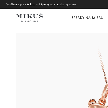
Vyrábame pre vás luxusné šperky už viac ako 25 rokov.
ŠPERKY NA MIERU