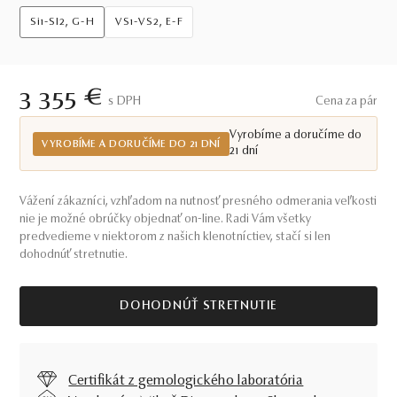
Si1-SI2, G-H
VS1-VS2, E-F
3 355 €
S DPH
Cena za pár
Vyrobíme a doručíme do
VYROBÍME A DORUČÍME DO 21 DNÍ
21 dní
Vážení zákazníci, vzhľadom na nutnosť presného odmerania veľkosti
nie je možné obrúčky objednať on-line. Radi Vám všetky
predvedieme v niektorom z našich klenotníctiev, stačí si len
dohodnúť stretnutie.
DOHODNÚŤ STRETNUTIE
Certifikát z gemologického laboratória