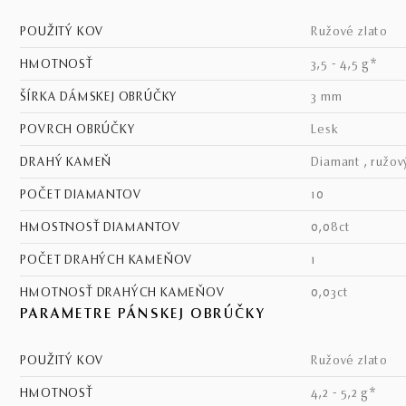
POUŽITÝ KOV
ružové zlato
HMOTNOSŤ
3,5 - 4,5 g*
ŠÍRKA DÁMSKEJ OBRÚČKY
3 mm
POVRCH OBRÚČKY
lesk
DRAHÝ KAMEŇ
diamant , ružov
POČET DIAMANTOV
10
HMOSTNOSŤ DIAMANTOV
0,08ct
POČET DRAHÝCH KAMEŇOV
1
HMOTNOSŤ DRAHÝCH KAMEŇOV
0,03ct
PARAMETRE PÁNSKEJ OBRÚČKY
POUŽITÝ KOV
ružové zlato
HMOTNOSŤ
4,2 - 5,2 g*