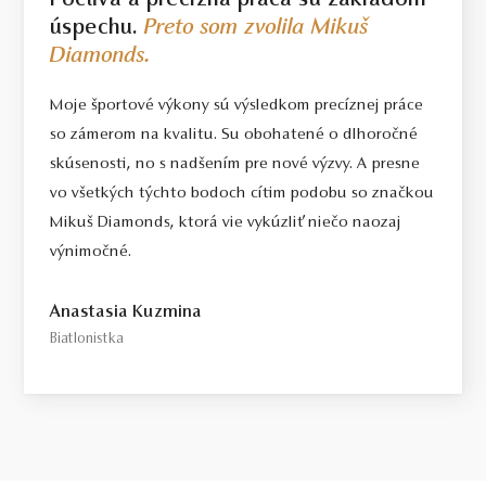
Poctivá a precízna práca sú základom
úspechu.
Preto som zvolila Mikuš
Diamonds.
Moje športové výkony sú výsledkom precíznej práce
so zámerom na kvalitu. Su obohatené o dlhoročné
skúsenosti, no s nadšením pre nové výzvy. A presne
vo všetkých týchto bodoch cítim podobu so značkou
Mikuš Diamonds, ktorá vie vykúzliť niečo naozaj
výnimočné.
Anastasia Kuzmina
Biatlonistka