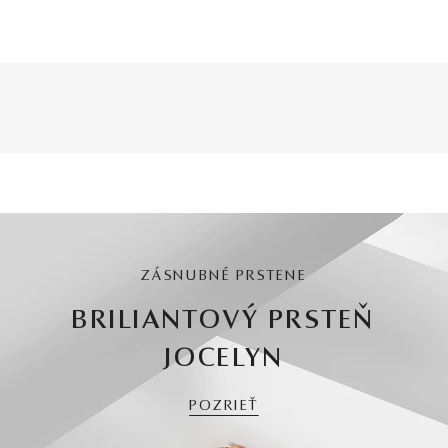
ZÁSNUBNÉ PRSTENE
BRILIANTOVÝ PRSTEŇ
JOCELYN
POZRIEŤ