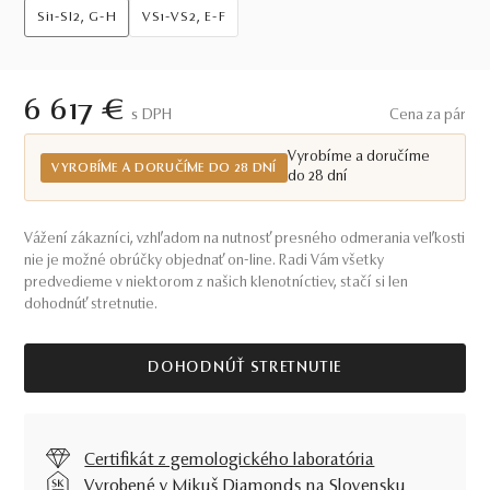
Si1-SI2, G-H
VS1-VS2, E-F
6 617 €
S DPH
Cena za pár
Vyrobíme a doručíme
VYROBÍME A DORUČÍME DO 28 DNÍ
do 28 dní
Vážení zákazníci, vzhľadom na nutnosť presného odmerania veľkosti
nie je možné obrúčky objednať on-line. Radi Vám všetky
predvedieme v niektorom z našich klenotníctiev, stačí si len
dohodnúť stretnutie.
DOHODNÚŤ STRETNUTIE
Certifikát z gemologického laboratória
Vyrobené v Mikuš Diamonds na Slovensku