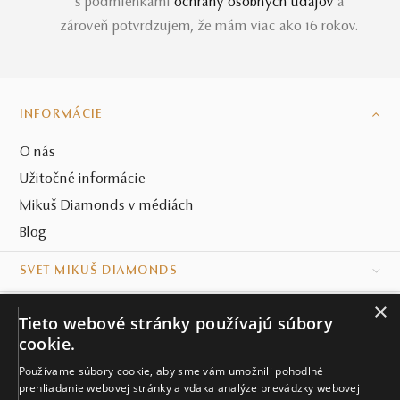
s podmienkami
ochrany osobných údajov
a
zároveň potvrdzujem, že mám viac ako 16 rokov.
INFORMÁCIE
O nás
Užitočné informácie
Mikuš Diamonds v médiách
Blog
SVET MIKUŠ DIAMONDS
×
VŠETKO O NÁKUPE
Tieto webové stránky používajú súbory
cookie.
KONTAKT
Používame súbory cookie, aby sme vám umožnili pohodlné
prehliadanie webovej stránky a vďaka analýze prevádzky webovej
Naše klenotníctva