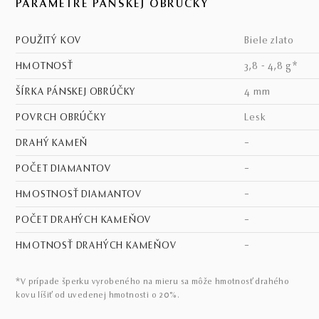
PARAMETRE PÁNSKEJ OBRÚČKY
POUŽITÝ KOV
biele zlato
HMOTNOSŤ
3,8 - 4,8 g*
ŠÍRKA PÁNSKEJ OBRÚČKY
4 mm
POVRCH OBRÚČKY
lesk
DRAHÝ KAMEŇ
–
POČET DIAMANTOV
–
HMOSTNOSŤ DIAMANTOV
–
POČET DRAHÝCH KAMEŇOV
–
HMOTNOSŤ DRAHÝCH KAMEŇOV
–
*V prípade šperku vyrobeného na mieru sa môže hmotnosť drahého
kovu líšiť od uvedenej hmotnosti o 20%.