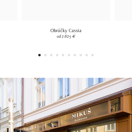
Obrúčky Cassia
od 2 805 €
1
2
3
4
5
6
7
8
9
10