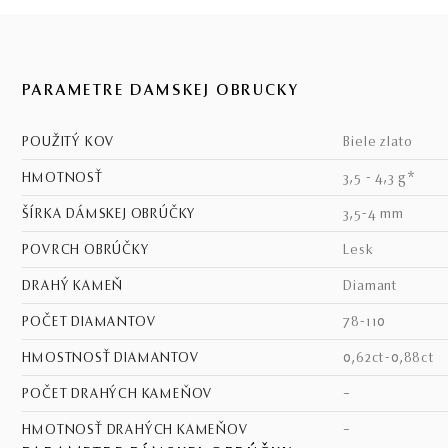
PARAMETRE DÁMSKEJ OBRÚČKY
POUŽITÝ KOV
biele zlato
HMOTNOSŤ
3,5 - 4,3 g*
ŠÍRKA DÁMSKEJ OBRÚČKY
3,5-4 mm
POVRCH OBRÚČKY
lesk
DRAHÝ KAMEŇ
diamant
POČET DIAMANTOV
78-110
HMOSTNOSŤ DIAMANTOV
0,62ct-0,88ct
POČET DRAHÝCH KAMEŇOV
–
HMOTNOSŤ DRAHÝCH KAMEŇOV
–