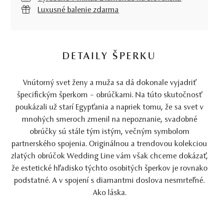
Luxusné balenie zdarma
DETAILY ŠPERKU
Vnútorný svet ženy a muža sa dá dokonale vyjadriť
špecifickým šperkom – obrúčkami. Na túto skutočnosť
poukázali už starí Egypťania a napriek tomu, že sa svet v
mnohých smeroch zmenil na nepoznanie, svadobné
obrúčky sú stále tým istým, večným symbolom
partnerského spojenia. Originálnou a trendovou kolekciou
zlatých obrúčok Wedding Line vám však chceme dokázať,
že estetické hľadisko týchto osobitých šperkov je rovnako
podstatné. A v spojení s diamantmi doslova nesmrteľné.
Ako láska.