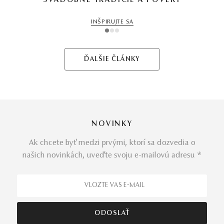
SVADOBNÉ TRADÍCIE A POVERY
INŠPIRUJTE SA
1
2
3
ĎALŠIE ČLÁNKY
NOVINKY
Ak chcete byť medzi prvými, ktorí sa dozvedia o
našich novinkách, uveďte svoju e-mailovú adresu *