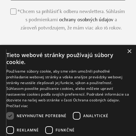
*Chcem sa prihlásiť k odberu newslettera. Súhlasím
s podmienkami
ochrany osobných údajov
a
zároveň potvrdzujem, že mám viac ako 16 rokov.
×
Tieto webové stránky používajú súbory
INFORMÁCIE
cookie.
Používame súbory cookie, aby sme vám umožnili pohodlné
O nás
prehliadanie webovej stránky a vďaka analýze prevádzky webovej
Užitočné informácie
stránky neustále zlepšovali jej funkcie, výkon a použiteľnosť.
Súhlasom povolíte používanie cookies, alebo môžete upraviť
Mikuš Diamonds v médiách
nastavenie cookies podľa svojích preferencií. Podrobné informácie sa
Blog
dozviete na našej web stránke v časti Ochrana osobných údajov.
Prečítať viac
SVET MIKUŠ DIAMONDS
NEVYHNUTNE POTREBNÉ
ANALYTICKÉ
VŠETKO O NÁKUPE
REKLAMNÉ
FUNKČNÉ