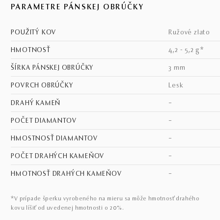
PARAMETRE PÁNSKEJ OBRÚČKY
POUŽITÝ KOV
ružové zlato
HMOTNOSŤ
4,2 - 5,2 g*
ŠÍRKA PÁNSKEJ OBRÚČKY
3 mm
POVRCH OBRÚČKY
lesk
DRAHÝ KAMEŇ
–
POČET DIAMANTOV
–
HMOSTNOSŤ DIAMANTOV
–
POČET DRAHÝCH KAMEŇOV
–
HMOTNOSŤ DRAHÝCH KAMEŇOV
–
*V prípade šperku vyrobeného na mieru sa môže hmotnosť drahého
kovu líšiť od uvedenej hmotnosti o 20%.