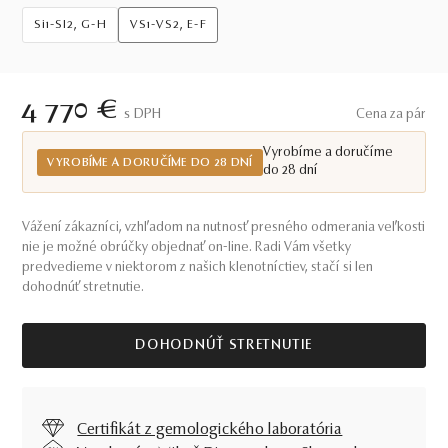
Si1-SI2, G-H
VS1-VS2, E-F
4 770 €
S DPH
Cena za pár
Vyrobíme a doručíme
VYROBÍME A DORUČÍME DO 28 DNÍ
do 28 dní
Vážení zákazníci, vzhľadom na nutnosť presného odmerania veľkosti
nie je možné obrúčky objednať on-line. Radi Vám všetky
predvedieme v niektorom z našich klenotníctiev, stačí si len
dohodnúť stretnutie.
DOHODNÚŤ STRETNUTIE
Certifikát z gemologického laboratória