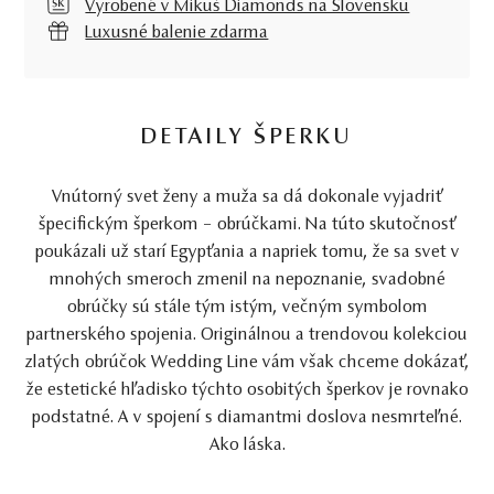
Vyrobené v Mikuš Diamonds na Slovensku
Luxusné balenie zdarma
DETAILY ŠPERKU
Vnútorný svet ženy a muža sa dá dokonale vyjadriť
špecifickým šperkom – obrúčkami. Na túto skutočnosť
poukázali už starí Egypťania a napriek tomu, že sa svet v
mnohých smeroch zmenil na nepoznanie, svadobné
obrúčky sú stále tým istým, večným symbolom
partnerského spojenia. Originálnou a trendovou kolekciou
zlatých obrúčok Wedding Line vám však chceme dokázať,
že estetické hľadisko týchto osobitých šperkov je rovnako
podstatné. A v spojení s diamantmi doslova nesmrteľné.
Ako láska.