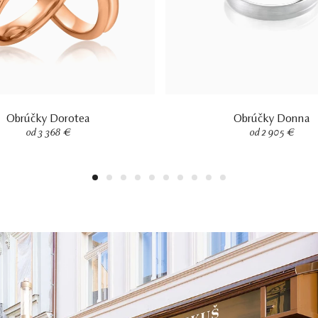
Obrúčky Dorotea
Obrúčky Donna
od 3 368 €
od 2 905 €
1
2
3
4
5
6
7
8
9
10