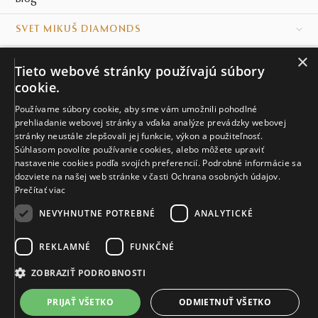
SVET MIKUŠ DIAMONDS
×
VŠETKO O NÁKUPE
Tieto webové stránky používajú súbory
cookie.
KONTAKT
Používame súbory cookie, aby sme vám umožnili pohodlné
prehliadanie webovej stránky a vďaka analýze prevádzky webovej
Naše klenotníctva
stránky neustále zlepšovali jej funkcie, výkon a použiteľnosť.
Súhlasom povolíte používanie cookies, alebo môžete upraviť
Sídlo spoločnosti
nastavenie cookies podľa svojích preferencií. Podrobné informácie sa
dozviete na našej web stránke v časti Ochrana osobných údajov.
Prečítať viac
NEVYHNUTNE POTREBNÉ
ANALYTICKÉ
REKLAMNÉ
FUNKČNÉ
© MIKUŠ DIAMONDS, A.S. 2026. VŠETKY PRÁVA VYHRADENÉ.
Nastavenia cookies.
ZOBRAZIŤ PODROBNOSTI
3 886 €
PRIJAŤ VŠETKO
ODMIETNUŤ VŠETKO
VIAC INFO
Vyrobíme a doručíme do 21 dní