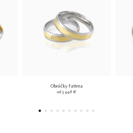
Obrúčky Fatima
od 3 448 €
1
2
3
4
5
6
7
8
9
10