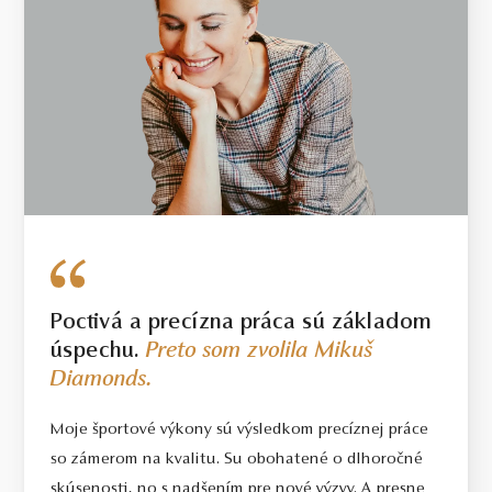
Poctivá a precízna práca sú základom
úspechu.
Preto som zvolila Mikuš
Diamonds.
Moje športové výkony sú výsledkom precíznej práce
so zámerom na kvalitu. Su obohatené o dlhoročné
skúsenosti, no s nadšením pre nové výzvy. A presne