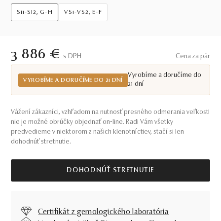
Si1-SI2, G-H
VS1-VS2, E-F
3 886 €
S DPH
Cena za pár
Vyrobíme a doručíme do
VYROBÍME A DORUČÍME DO 21 DNÍ
21 dní
Vážení zákazníci, vzhľadom na nutnosť presného odmerania veľkosti
nie je možné obrúčky objednať on-line. Radi Vám všetky
predvedieme v niektorom z našich klenotníctiev, stačí si len
dohodnúť stretnutie.
DOHODNÚŤ STRETNUTIE
Certifikát z gemologického laboratória