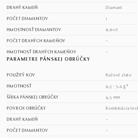
DRAHÝ KAMEŇ
diamant
POČET DIAMANTOV
1
HMOSTNOSŤ DIAMANTOV
0,01ct
POČET DRAHÝCH KAMEŇOV
–
HMOTNOSŤ DRAHÝCH KAMEŇOV
–
PARAMETRE PÁNSKEJ OBRÚČKY
POUŽITÝ KOV
ružové zlato
HMOTNOSŤ
4,3 - 5,4 g*
ŠÍRKA PÁNSKEJ OBRÚČKY
4,5 mm
POVRCH OBRÚČKY
kombinácia les
DRAHÝ KAMEŇ
–
POČET DIAMANTOV
–