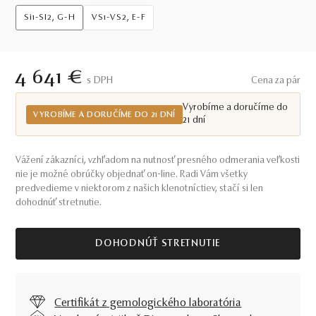
Si1-SI2, G-H
VS1-VS2, E-F
4 641 €
S DPH
Cena za pár
Vyrobíme a doručíme do
VYROBÍME A DORUČÍME DO 21 DNÍ
21 dní
Vážení zákazníci, vzhľadom na nutnosť presného odmerania veľkosti
nie je možné obrúčky objednať on-line. Radi Vám všetky
predvedieme v niektorom z našich klenotníctiev, stačí si len
dohodnúť stretnutie.
DOHODNÚŤ STRETNUTIE
Certifikát z gemologického laboratória