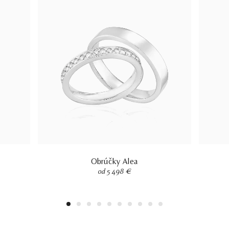
Obrúčky Alea
od 5 498 €
1
2
3
4
5
6
7
8
9
10