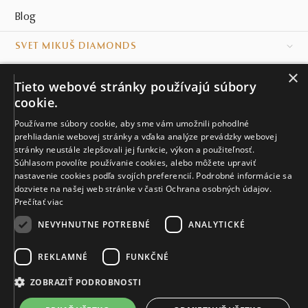
Blog
SVET MIKUŠ DIAMONDS
×
VŠETKO O NÁKUPE
Tieto webové stránky používajú súbory
cookie.
KONTAKT
Používame súbory cookie, aby sme vám umožnili pohodlné
prehliadanie webovej stránky a vďaka analýze prevádzky webovej
Naše klenotníctva
stránky neustále zlepšovali jej funkcie, výkon a použiteľnosť.
Súhlasom povolíte používanie cookies, alebo môžete upraviť
Sídlo spoločnosti
nastavenie cookies podľa svojích preferencií. Podrobné informácie sa
dozviete na našej web stránke v časti Ochrana osobných údajov.
Prečítať viac
NEVYHNUTNE POTREBNÉ
ANALYTICKÉ
REKLAMNÉ
FUNKČNÉ
© MIKUŠ DIAMONDS, A.S. 2026. VŠETKY PRÁVA VYHRADENÉ.
Nastavenia cookies.
ZOBRAZIŤ PODROBNOSTI
4 641 €