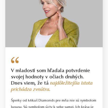
V mladosti som hľadala potvrdenie
svojej hodnoty v očiach druhých.
Dnes viem, že tá
najdôležitejšia istota
prichádza zvnútra.
Šperky od Mikuš Diamonds pre mňa nie sú symbolom
luxusu. Sú symbolom úcty k sebe samej. Ich krása je