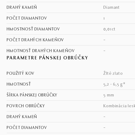
DRAHÝ KAMEŇ
diamant
POČET DIAMANTOV
1
HMOSTNOSŤ DIAMANTOV
0,01ct
POČET DRAHÝCH KAMEŇOV
–
HMOTNOSŤ DRAHÝCH KAMEŇOV
–
PARAMETRE PÁNSKEJ OBRÚČKY
POUŽITÝ KOV
žlté zlato
HMOTNOSŤ
5,2 - 6,5 g*
ŠÍRKA PÁNSKEJ OBRÚČKY
5 mm
POVRCH OBRÚČKY
kombinácia les
DRAHÝ KAMEŇ
–
POČET DIAMANTOV
–