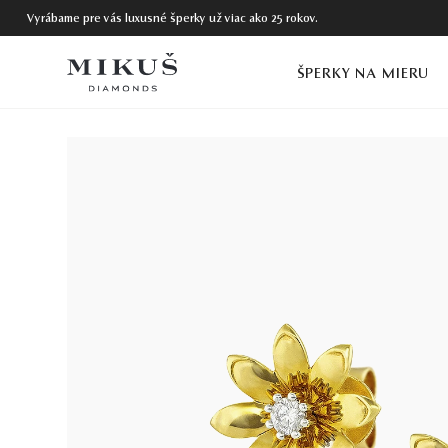
Vyrábame pre vás luxusné šperky už viac ako 25 rokov.
ŠPERKY NA MIERU