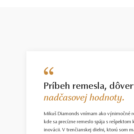
Príbeh remesla, dôver
nadčasovej hodnoty.
Mikuš Diamonds vnímam ako výnimočné ro
kde sa precízne remeslo spája s rešpektom k
inovácii. V trenčianskej dielni, ktorú som