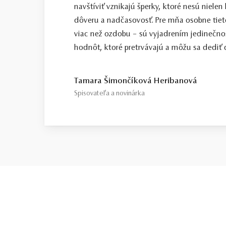
navštíviť vznikajú šperky, ktoré nesú nielen
dôveru a nadčasovosť. Pre mňa osobne tiet
viac než ozdobu – sú vyjadrením jedinečno
hodnôt, ktoré pretrvávajú a môžu sa dediť ď
Tamara Šimončíková Heribanová
Spisovateľa a novinárka