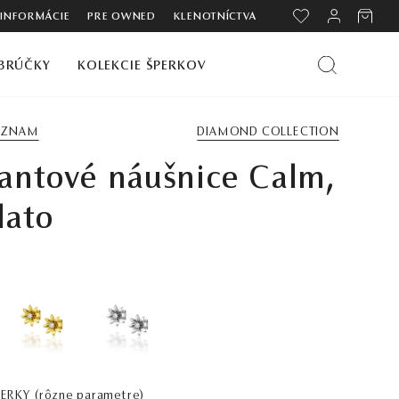
 INFORMÁCIE
PRE OWNED
KLENOTNÍCTVA
BRÚČKY
KOLEKCIE ŠPERKOV
ZOZNAM
DIAMOND COLLECTION
antové náušnice Calm,
lato
PERKY
(rôzne parametre)