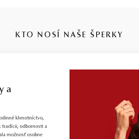
KTO NOSÍ NAŠE ŠPERKY
y a
dinné klenotníctvo,
 tradícii, odbornosti a
 mala možnosť osobne