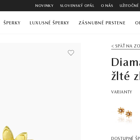
NOVINKY
SLOVENSKÝ OPÁL
O NÁS
UŽITOČNÉ
ŠPERKY
LUXUSNÉ ŠPERKY
ZÁSNUBNÉ PRSTENE
O
< SPÄŤ NA 
Diam
žlté z
VARIANTY
DOSTUPNÉ Š