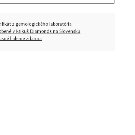
tifikát z gemologického laboratória
obené v Mikuš Diamonds na Slovensku
usné balenie zdarma