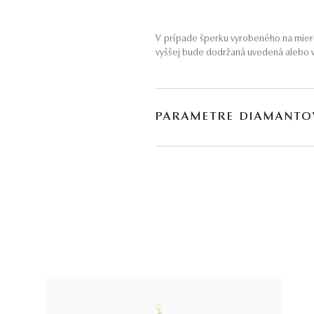
V prípade šperku vyrobeného na mieru
vyššej bude dodržaná uvedená alebo v
PARAMETRE DIAMANTO
BRÚS
POČET
briliant
2