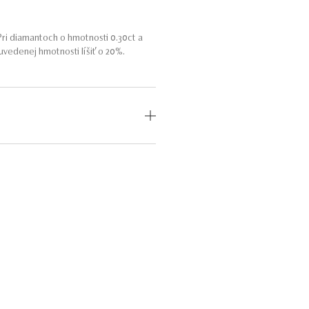
ri diamantoch o hmotnosti 0.30ct a
vedenej hmotnosti líšiť o 20%.
OD
MEDZINÁRODNÝ
CERTIFIKÁT
odný
—