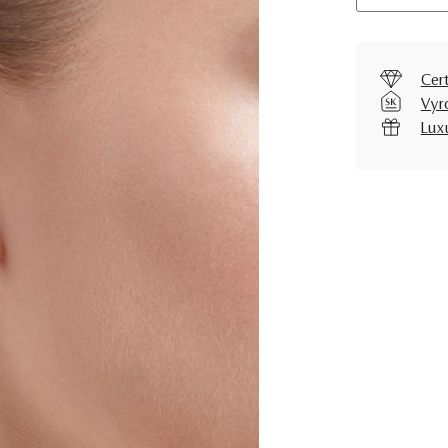
Cer
Vyr
Lux