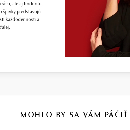
 krásu, ale aj hodnotu,
o šperky predstavujú
sti každodennosti a
alej.
MOHLO BY SA VÁM PÁČIŤ