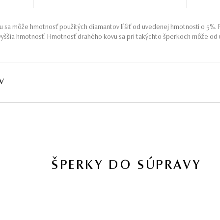
 sa môže hmotnosť použitých diamantov líšiť od uvedenej hmotnosti o 5%. P
yššia hmotnosť. Hmotnosť drahého kovu sa pri takýchto šperkoch môže od u
V
HMOTNOSŤ
ČISTOTA
FARBA
PÔV
∑ 0,1 ct
I1
G - H
Prír
ŠPERKY DO SÚPRAVY