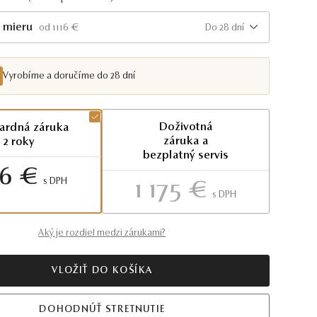
 mieru
Do 28 dní
od 1116 €
Vyrobíme a doručíme do 28 dní
Doživotná
ardná záruka
záruka a
2 roky
bezplatný servis
16 €
S DPH
1 175 €
S DPH
Aký je rozdiel medzi zárukami?
VLOŽIŤ DO KOŠÍKA
DOHODNÚŤ STRETNUTIE