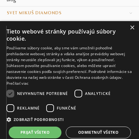
Blog
SVET MIKUŠ DIAMONDS
×
VŠETKO O NÁKUPE
Tieto webové stránky používajú súbory
cookie.
KONTAKT
Používame súbory cookie, aby sme vám umožnili pohodlné
prehliadanie webovej stránky a vďaka analýze prevádzky webovej
Naše klenotníctva
stránky neustále zlepšovali jej funkcie, výkon a použiteľnosť.
Súhlasom povolíte používanie cookies, alebo môžete upraviť
Sídlo spoločnosti
nastavenie cookies podľa svojích preferencií. Podrobné informácie sa
dozviete na našej web stránke v časti Ochrana osobných údajov.
Prečítať viac
NEVYHNUTNE POTREBNÉ
ANALYTICKÉ
REKLAMNÉ
FUNKČNÉ
© MIKUŠ DIAMONDS, A.S. 2026. VŠETKY PRÁVA VYHRADENÉ.
Nastavenia cookies.
ZOBRAZIŤ PODROBNOSTI
3 546 €
PRIJAŤ VŠETKO
ODMIETNUŤ VŠETKO
VIAC INFO
Vyrobíme a doručíme do 21 dní