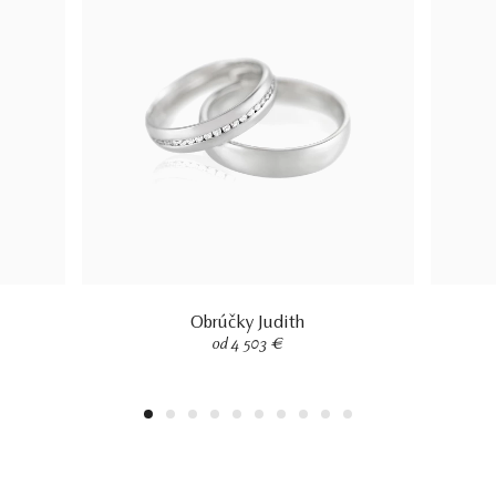
Obrúčky Judith
od 4 503 €
1
2
3
4
5
6
7
8
9
10