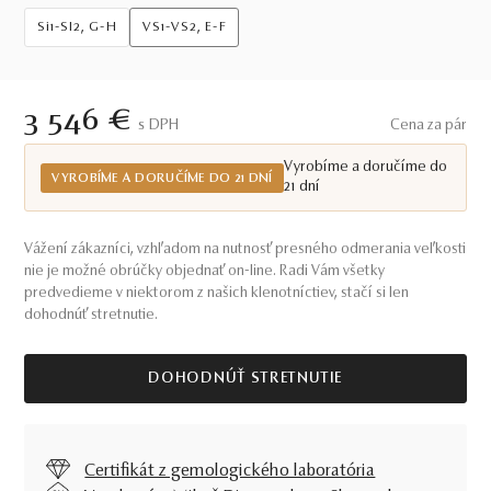
Si1-SI2, G-H
VS1-VS2, E-F
3 546 €
S DPH
Cena za pár
Vyrobíme a doručíme do
VYROBÍME A DORUČÍME DO 21 DNÍ
21 dní
Vážení zákazníci, vzhľadom na nutnosť presného odmerania veľkosti
nie je možné obrúčky objednať on-line. Radi Vám všetky
predvedieme v niektorom z našich klenotníctiev, stačí si len
dohodnúť stretnutie.
DOHODNÚŤ STRETNUTIE
Certifikát z gemologického laboratória