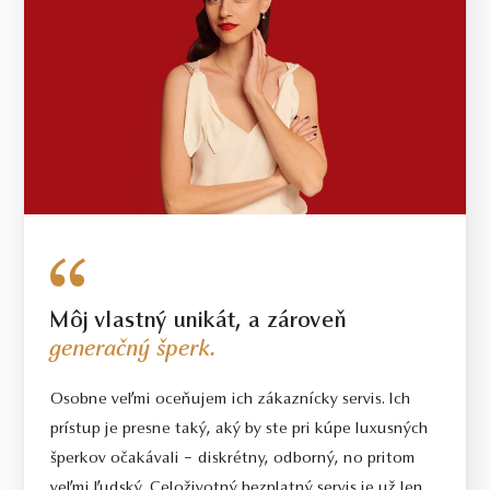
Môj vlastný unikát, a zároveň
generačný šperk.
Osobne veľmi oceňujem ich zákaznícky servis. Ich
prístup je presne taký, aký by ste pri kúpe luxusných
šperkov očakávali – diskrétny, odborný, no pritom
veľmi ľudský. Celoživotný bezplatný servis je už len