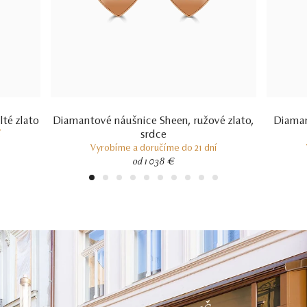
lté zlato
Diamantové náušnice Sheen, ružové zlato,
Diaman
srdce
í
Vyrobíme a doručíme do 21 dní
od 1 038 €
1
2
3
4
5
6
7
8
9
10