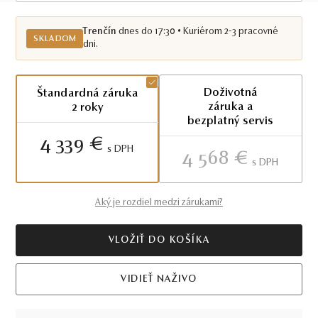
Skladom TN
Trenčín
dnes do 17:30 • Kuriérom 2-3 pracovné
SKLADOM
dni.
Doživotná
Štandardná záruka
záruka a
2 roky
bezplatný servis
4 339 €
S DPH
4 568 €
S DPH
Aký je rozdiel medzi zárukami?
VLOŽIŤ DO KOŠÍKA
VIDIEŤ NAŽIVO