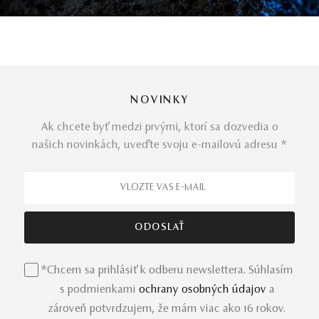
NOVINKY
Ak chcete byť medzi prvými, ktorí sa dozvedia o
našich novinkách, uveďte svoju e-mailovú adresu *
*Chcem sa prihlásiť k odberu newslettera. Súhlasím
s podmienkami
ochrany osobných údajov
a
zároveň potvrdzujem, že mám viac ako 16 rokov.