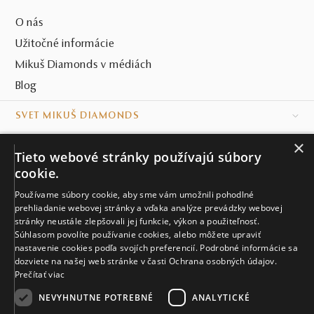
O nás
Užitočné informácie
Mikuš Diamonds v médiách
Blog
SVET MIKUŠ DIAMONDS
×
VŠETKO O NÁKUPE
Tieto webové stránky používajú súbory
cookie.
KONTAKT
Používame súbory cookie, aby sme vám umožnili pohodlné
Naše klenotníctva
prehliadanie webovej stránky a vďaka analýze prevádzky webovej
stránky neustále zlepšovali jej funkcie, výkon a použiteľnosť.
Súhlasom povolíte používanie cookies, alebo môžete upraviť
Sídlo spoločnosti
nastavenie cookies podľa svojích preferencií. Podrobné informácie sa
dozviete na našej web stránke v časti Ochrana osobných údajov.
Prečítať viac
NEVYHNUTNE POTREBNÉ
ANALYTICKÉ