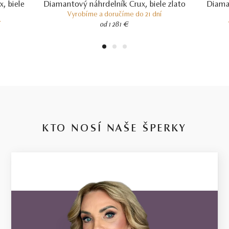
, biele
Diamantový náhrdelník Crux, biele zlato
Diaman
Vyrobíme a doručíme do 21 dní
í
od 1 281 €
1
2
3
KTO NOSÍ NAŠE ŠPERKY