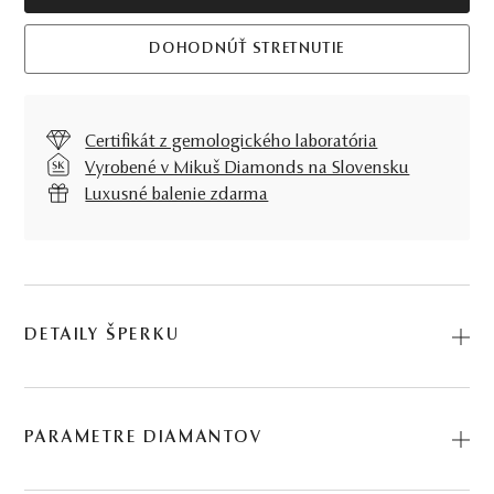
DOHODNÚŤ STRETNUTIE
Certifikát z gemologického laboratória
Vyrobené v Mikuš Diamonds na Slovensku
Luxusné balenie zdarma
DETAILY ŠPERKU
Predstavujeme vám Náramok Crux. Na výrobu sme použili
prírodné materiály: biele zlato, diamant. Kód: 264501007.
PARAMETRE DIAMANTOV