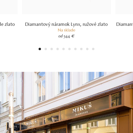
e zlato
Diamantový náramok Lynx, ružové zlato
Diamant
Na sklade
od 544 €
1
2
3
4
5
6
7
8
9
10