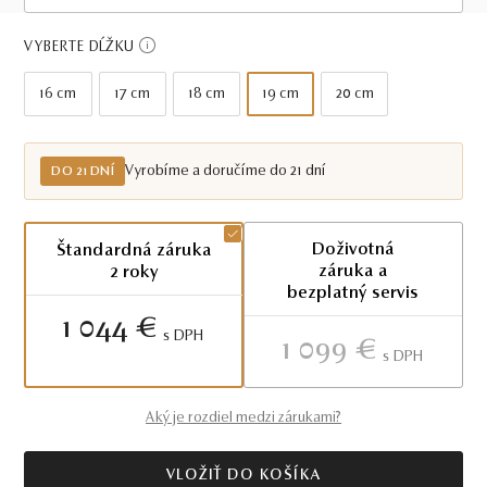
Do 21 dní
VYBERTE DĹŽKU
16 cm
17 cm
18 cm
19 cm
20 cm
Vyrobíme a doručíme do 21 dní
DO 21 DNÍ
Doživotná
Štandardná záruka
záruka a
2 roky
bezplatný servis
1 044 €
S DPH
1 099 €
S DPH
Aký je rozdiel medzi zárukami?
VLOŽIŤ DO KOŠÍKA