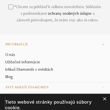
*Chcem sa prihlásiť k odberu newslettera. Súhlasím
s podmienkami
ochrany osobných údajov
a
zároveň potvrdzujem, že mám viac ako 16 rokov.
INFORMÁCIE
O nás
Užitočné informácie
Mikuš Diamonds v médiách
Blog
SVET MIKUŠ DIAMONDS
×
VŠETKO O NÁKUPE
Tieto webové stránky používajú súbory
cookie.
KONTAKT