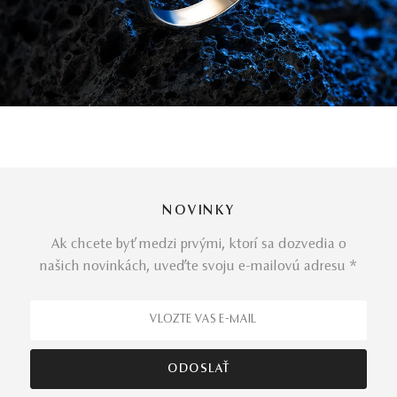
NOVINKY
Ak chcete byť medzi prvými, ktorí sa dozvedia o
našich novinkách, uveďte svoju e-mailovú adresu *