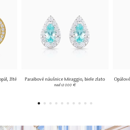
pál, žlté
Paraibové náušnice Miraggio, biele zlato
Opálové 
nad 12 000 €
1
2
3
4
5
6
7
8
9
10