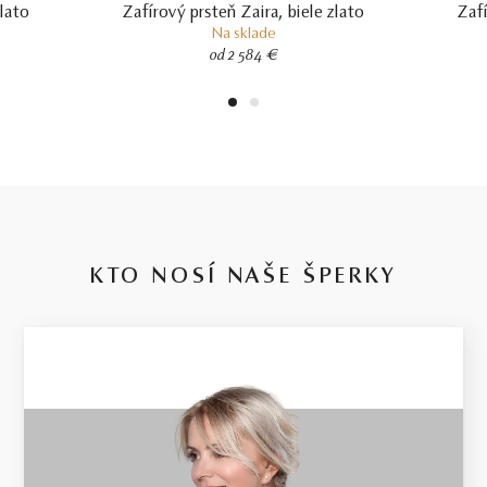
zlato
Zafírový prsteň Zaira, biele zlato
Zafí
Na sklade
od 2 584 €
1
2
KTO NOSÍ NAŠE ŠPERKY