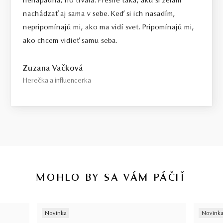
nenápadná, no trvalá. Presne taká, akú si želám
nachádzať aj sama v sebe. Keď si ich nasadím,
nepripomínajú mi, ako ma vidí svet. Pripomínajú mi,
ako chcem vidieť samu seba.
Zuzana Vačková
Herečka a influencerka
MOHLO BY SA VÁM PÁČIŤ
Novinka
Novink