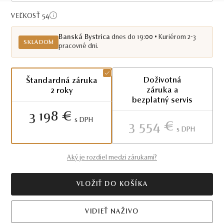
Skladom BB
VEĽKOSŤ 54
Banská Bystrica
dnes do 19:00 • Kuriérom 2-3
SKLADOM
pracovné dni.
Doživotná
Štandardná záruka
záruka a
2 roky
bezplatný servis
3 198 €
S DPH
3 554 €
S DPH
Aký je rozdiel medzi zárukami?
VLOŽIŤ DO KOŠÍKA
VIDIEŤ NAŽIVO