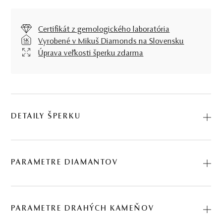
Certifikát z gemologického laboratória
Vyrobené v Mikuš Diamonds na Slovensku
Úprava veľkosti šperku zdarma
DETAILY ŠPERKU
Predstavujeme vám Prsteň Salsa. Na výrobu sme použili
prírodné materiály: žlté zlato, citrín, diamant. Kód:
PARAMETRE DIAMANTOV
225510535_CTR.
BRÚS
POČET
HMOTNOSŤ
ČISTOTA
0.148 ct
PARAMETRE DRAHÝCH KAMEŇOV