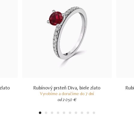
zlato
Rubínový prsteň Diva, biele zlato
Rubí
Vyrobíme a doručíme do 7 dní
od 2 050 €
1
2
3
4
5
6
7
8
9
10