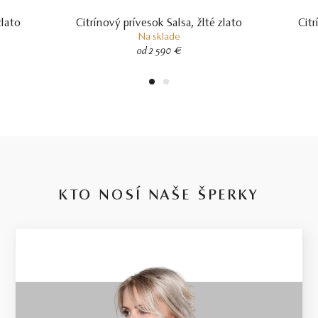
zlato
Citrínový prívesok Salsa, žlté zlato
Citr
Na sklade
od 2 590 €
1
2
KTO NOSÍ NAŠE ŠPERKY