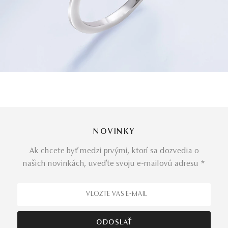
NOVINKY
Ak chcete byť medzi prvými, ktorí sa dozvedia o
našich novinkách, uveďte svoju e-mailovú adresu *