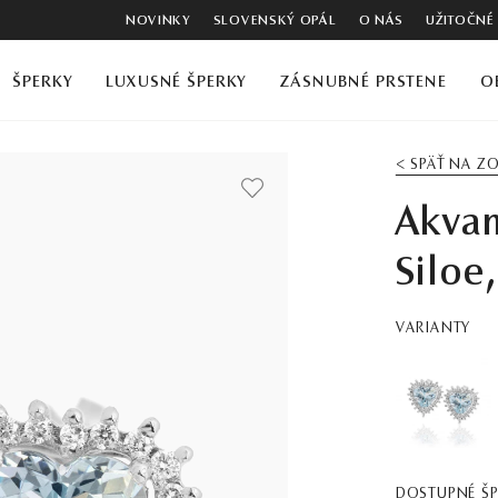
NOVINKY
SLOVENSKÝ OPÁL
O NÁS
UŽITOČNÉ
ŠPERKY
LUXUSNÉ ŠPERKY
ZÁSNUBNÉ PRSTENE
O
< SPÄŤ NA 
Akva
Siloe
VARIANTY
DOSTUPNÉ Š