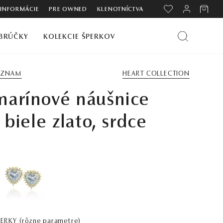
 INFORMÁCIE
PRE OWNED
KLENOTNÍCTVA
BRÚČKY
KOLEKCIE ŠPERKOV
ZOZNAM
HEART COLLECTION
marínové náušnice
, biele zlato, srdce
PERKY
(rôzne parametre)