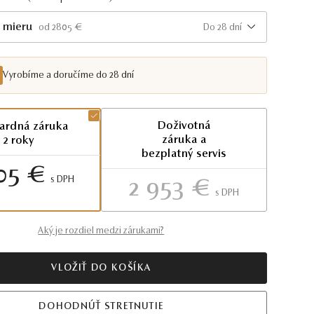
 mieru
Do 28 dní
od 2805 €
Vyrobíme a doručíme do 28 dní
Doživotná
ardná záruka
záruka a
2 roky
bezplatný servis
05 €
S DPH
2 953 €
S DPH
Aký je rozdiel medzi zárukami?
VLOŽIŤ DO KOŠÍKA
DOHODNÚŤ STRETNUTIE