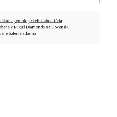
tifikát z gemologického laboratória
obené v Mikuš Diamonds na Slovensku
usné balenie zdarma