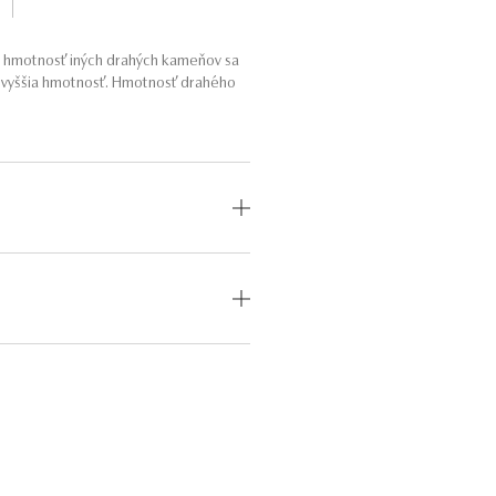
a hmotnosť iných drahých kameňov sa
o vyššia hmotnosť. Hmotnosť drahého
OD
MEDZINÁRODNÝ
CERTIFIKÁT
odný
—