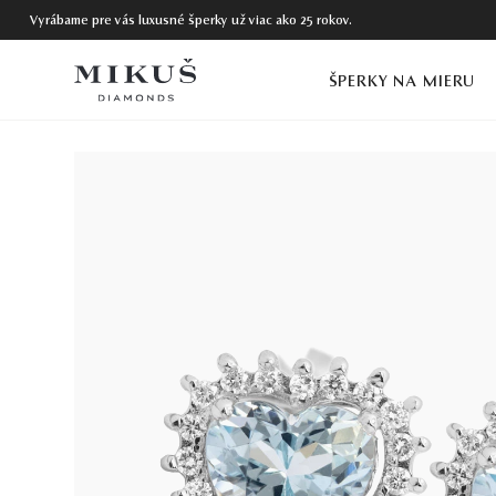
Vyrábame pre vás luxusné šperky už viac ako 25 rokov.
ŠPERKY NA MIERU