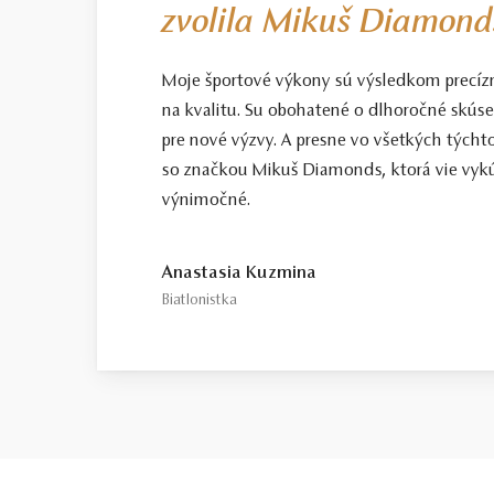
zvolila Mikuš Diamond
Moje športové výkony sú výsledkom precíz
na kvalitu. Su obohatené o dlhoročné skús
pre nové výzvy. A presne vo všetkých tých
so značkou Mikuš Diamonds, ktorá vie vykú
výnimočné.
Anastasia Kuzmina
Biatlonistka