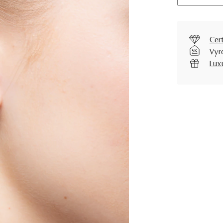
Cer
Vyr
Lux