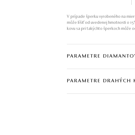
V prípade šperku vyrobeného na mieru
môže líšiť od uvedenej hmotnosti o 1
kovu sa pri takýchto šperkoch môže od
PARAMETRE DIAMANTO
BRÚS
POČET
PARAMETRE DRAHÝCH
briliant
40
DRUH
POČET
akvamarín
*
2
* Drahé kamene používané v klenotníctve býva