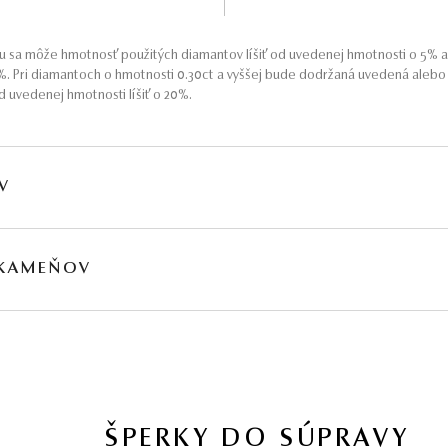
 sa môže hmotnosť použitých diamantov líšiť od uvedenej hmotnosti o 5% 
5%. Pri diamantoch o hmotnosti 0.30ct a vyššej bude dodržaná uvedená aleb
 uvedenej hmotnosti líšiť o 20%.
V
HMOTNOSŤ
ČISTOTA
FARBA
PÔV
 KAMEŇOV
∑ 0,172 ct
VS2 - SI1
G - H
Prír
HMOTNOSŤ
PÔVOD
∑ 1,06 ct
Prírodný
jú obvykle podrobené akceptovaným úpravám – viac sa dozviete na
www.gemologia.sk
.
ŠPERKY DO SÚPRAVY