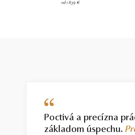
od 1 839 €
Poctivá a precízna prá
základom úspechu.
Pr