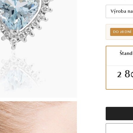
Výroba na
DO 28 DNÍ
Štand
2 8