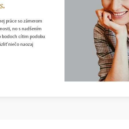
s.
nej práce so zámerom
enosti, no s nadšením
to bodoch cítim podobu
zliť niečo naozaj