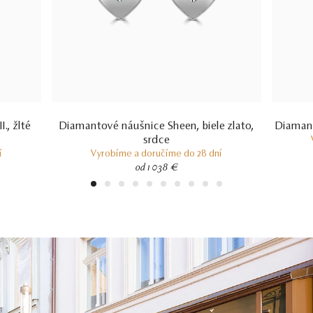
., žlté
Diamantové náušnice Sheen, biele zlato,
Diamanto
srdce
í
Vyrobíme a doručíme do 28 dní
od 1 038 €
1
2
3
4
5
6
7
8
9
10