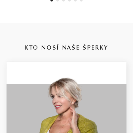
1
2
3
4
5
6
KTO NOSÍ NAŠE ŠPERKY