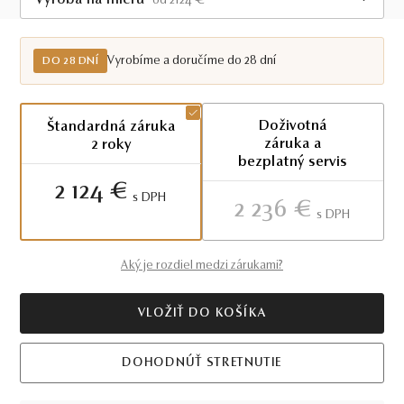
Výroba na mieru
od 2124 €
Do 28 dní
Vyrobíme a doručíme do 28 dní
DO 28 DNÍ
Doživotná
Štandardná záruka
záruka a
2 roky
bezplatný servis
2 124 €
S DPH
2 236 €
S DPH
Aký je rozdiel medzi zárukami?
VLOŽIŤ DO KOŠÍKA
DOHODNÚŤ STRETNUTIE