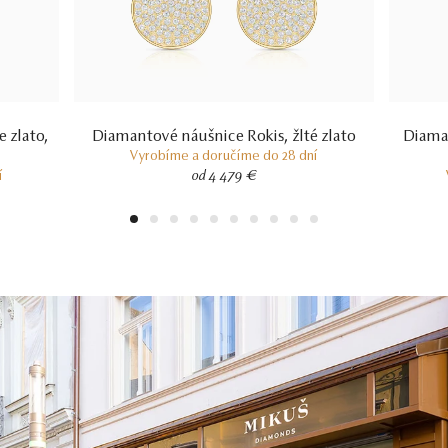
 zlato,
Diamantové náušnice Rokis, žlté zlato
Diaman
Vyrobíme a doručíme do 28 dní
í
od 4 479 €
1
2
3
4
5
6
7
8
9
10