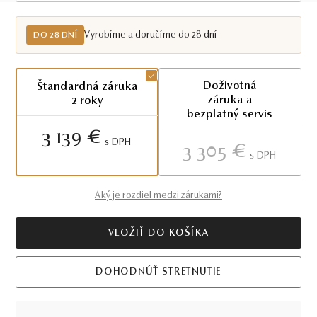
Do 28 dní
Vyrobíme a doručíme do 28 dní
DO 28 DNÍ
Doživotná
Štandardná záruka
záruka a
2 roky
bezplatný servis
3 139 €
S DPH
3 305 €
S DPH
Aký je rozdiel medzi zárukami?
VLOŽIŤ DO KOŠÍKA
DOHODNÚŤ STRETNUTIE