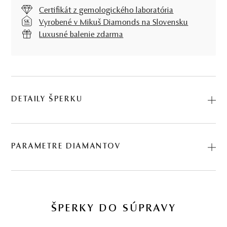
Certifikát z gemologického laboratória
Vyrobené v Mikuš Diamonds na Slovensku
Luxusné balenie zdarma
DETAILY ŠPERKU
Predstavujeme vám Náušnice Ashanti II.. Na výrobu sme
použili prírodné materiály: ružové zlato, diamant. Kód:
PARAMETRE DIAMANTOV
234402015.
BRÚS
POČET
HMOTNOSŤ
ČISTOTA
0.37 ct
ŠPERKY DO SÚPRAVY
briliant
54
∑ 0,37 ct
VS2 - SI2
54 KS DIAMANTOV