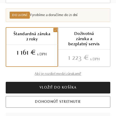
Do 21 dní
Vyrobíme a doručíme do 21 dní
DO 21 DNÍ
Doživotná
Štandardná záruka
záruka a
2 roky
bezplatný servis
1 161 €
S DPH
1 223 €
S DPH
Aký je rozdiel medzi zárukami?
VLOŽIŤ DO KOŠÍKA
DOHODNÚŤ STRETNUTIE