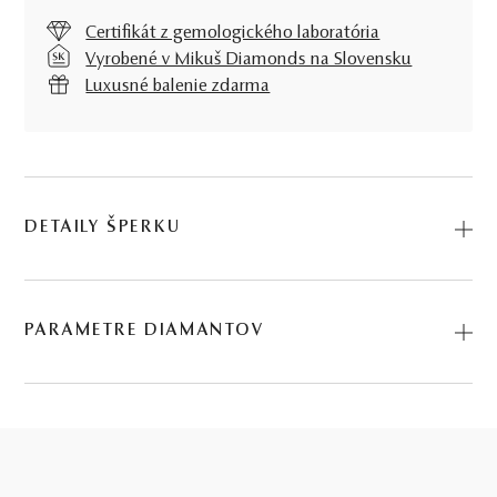
Certifikát z gemologického laboratória
Vyrobené v Mikuš Diamonds na Slovensku
Luxusné balenie zdarma
DETAILY ŠPERKU
Predstavujeme vám Náušnice Arless. Na výrobu sme
použili prírodné materiály: ružové zlato, diamant. Kód:
PARAMETRE DIAMANTOV
234822116.
BRÚS
POČET
HMOTNOSŤ
ČISTOTA
0.04 ct
briliant
6
∑ 0,04 ct
SI1 - I1
6 KS DIAMANTOV