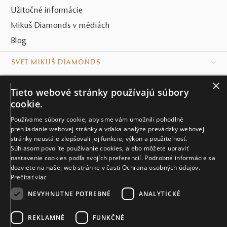
Užitočné informácie
Mikuš Diamonds v médiách
Blog
SVET MIKUŠ DIAMONDS
×
VŠETKO O NÁKUPE
Tieto webové stránky používajú súbory
cookie.
KONTAKT
Používame súbory cookie, aby sme vám umožnili pohodlné
Naše klenotníctva
prehliadanie webovej stránky a vďaka analýze prevádzky webovej
stránky neustále zlepšovali jej funkcie, výkon a použiteľnosť.
Súhlasom povolíte používanie cookies, alebo môžete upraviť
Sídlo spoločnosti
nastavenie cookies podľa svojích preferencií. Podrobné informácie sa
dozviete na našej web stránke v časti Ochrana osobných údajov.
Prečítať viac
NEVYHNUTNE POTREBNÉ
ANALYTICKÉ
REKLAMNÉ
FUNKČNÉ
© MIKUŠ DIAMONDS, A.S. 2026. VŠETKY PRÁVA VYHRADENÉ.