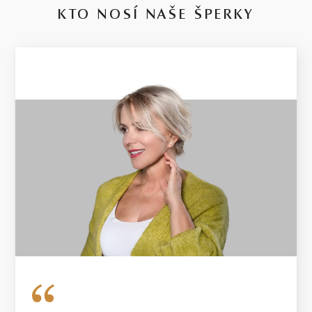
KTO NOSÍ NAŠE ŠPERKY
14 kt
RUŽOVÉ ZLATO
2.65 g
VÁHA
V prípade šperku vyrobeného na mieru sa môže hmotnosť
použitých diamantov líšiť od uvedenej hmotnosti o 5%. Pri
diamantoch o hmotnosti 0.30ct a vyššej bude dodržaná uvedená
alebo vyššia hmotnosť. Hmotnosť drahého kovu sa pri takýchto
šperkoch môže od uvedenej hmotnosti líšiť o 20%.