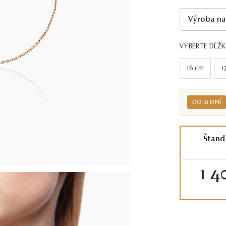
Výroba na
VYBERTE DĹŽ
16 cm
1
DO 21 DNÍ
Štand
1 4