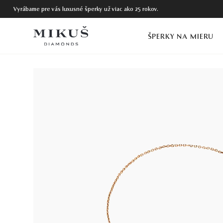
Vyrábame pre vás luxusné šperky už viac ako 25 rokov.
ŠPERKY NA MIERU