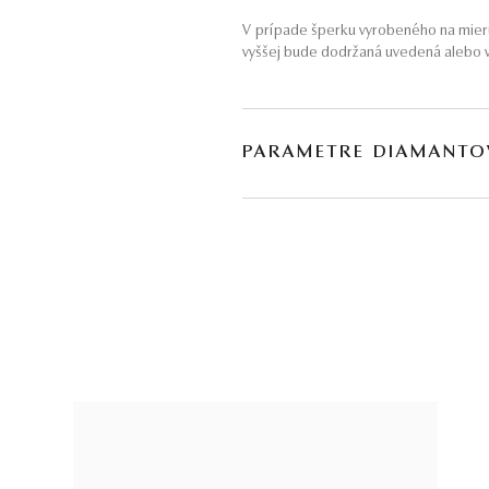
V prípade šperku vyrobeného na mieru
vyššej bude dodržaná uvedená alebo v
PARAMETRE DIAMANTO
BRÚS
POČET
briliant
30