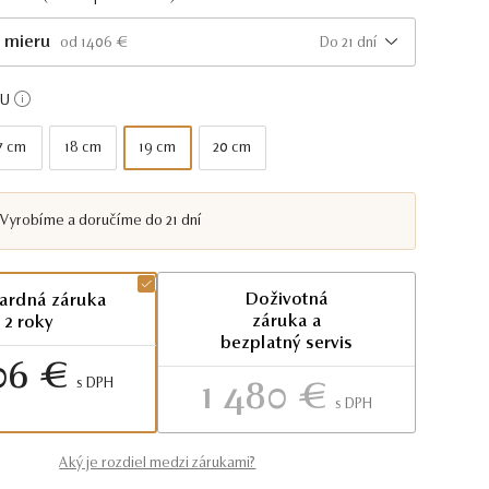
 mieru
Do 21 dní
od 1406 €
KU
7 cm
18 cm
19 cm
20 cm
Vyrobíme a doručíme do 21 dní
Doživotná
ardná záruka
záruka a
2 roky
bezplatný servis
06 €
S DPH
1 480 €
S DPH
Aký je rozdiel medzi zárukami?