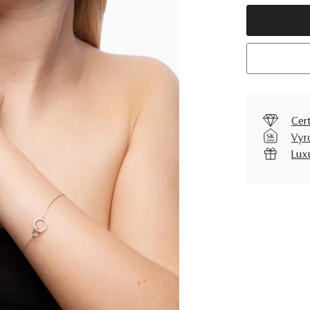
Cer
Vyr
Lux