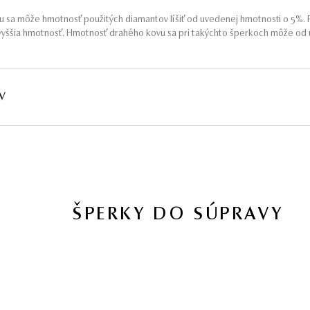
 sa môže hmotnosť použitých diamantov líšiť od uvedenej hmotnosti o 5%. P
yššia hmotnosť. Hmotnosť drahého kovu sa pri takýchto šperkoch môže od u
V
HMOTNOSŤ
ČISTOTA
FARBA
PÔV
∑ 0,115 ct
SI1 - I1
G - H
Prír
ŠPERKY DO SÚPRAVY