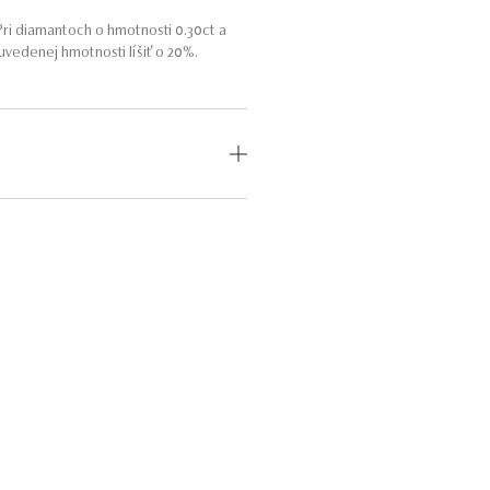
ri diamantoch o hmotnosti 0.30ct a
vedenej hmotnosti líšiť o 20%.
OD
MEDZINÁRODNÝ
CERTIFIKÁT
odný
—