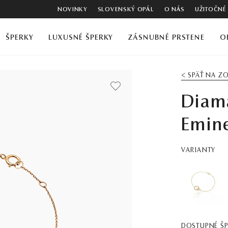
NOVINKY
SLOVENSKÝ OPÁL
O NÁS
UŽITOČNÉ
ŠPERKY
LUXUSNÉ ŠPERKY
ZÁSNUBNÉ PRSTENE
O
< SPÄŤ NA 
Diam
Emine
VARIANTY
DOSTUPNÉ Š