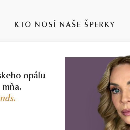
KTO NOSÍ NAŠE ŠPERKY
skeho opálu
j mňa.
nds.