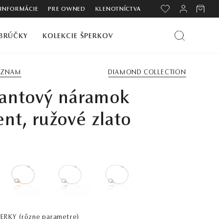
 INFORMÁCIE
PRE OWNED
KLENOTNÍCTVA
BRÚČKY
KOLEKCIE ŠPERKOV
ZOZNAM
DIAMOND COLLECTION
antový náramok
nt, ružové zlato
PERKY
(rôzne parametre)