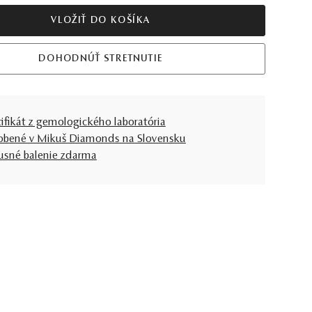
VLOŽIŤ DO KOŠÍKA
DOHODNÚŤ STRETNUTIE
tifikát z gemologického laboratória
obené v Mikuš Diamonds na Slovensku
usné balenie zdarma