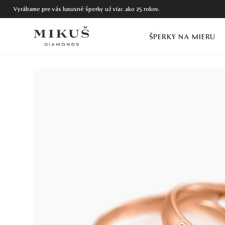
Vyrábame pre vás luxusné šperky už viac ako 25 rokov.
ŠPERKY NA MIERU