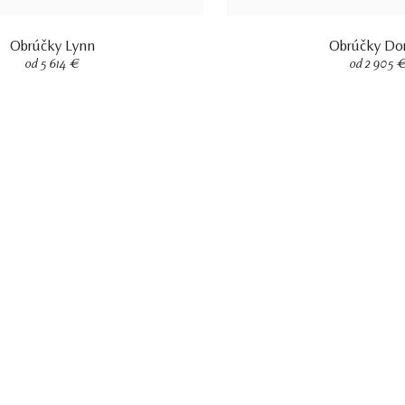
Obrúčky Lynn
Obrúčky Do
od 5 614 €
od 2 905 