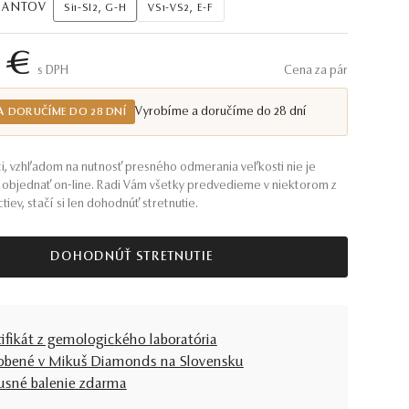
AMANTOV
Si1-SI2, G-H
VS1-VS2, E-F
 €
S DPH
Cena za pár
Vyrobíme a doručíme do 28 dní
A DORUČÍME DO 28 DNÍ
i, vzhľadom na nutnosť presného odmerania veľkosti nie je
objednať on-line. Radi Vám všetky predvedieme v niektorom z
tiev, stačí si len dohodnúť stretnutie.
DOHODNÚŤ STRETNUTIE
tifikát z gemologického laboratória
obené v Mikuš Diamonds na Slovensku
usné balenie zdarma