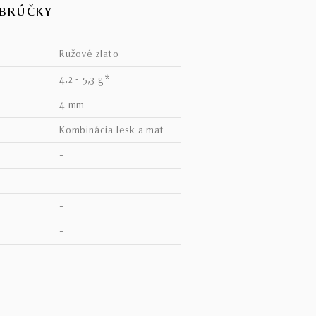
OBRÚČKY
ružové zlato
4,2 - 5,3 g*
4 mm
kombinácia lesk a mat
–
–
–
–
V
–