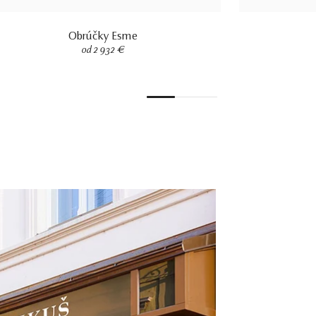
Obrúčky Esme
od 2 932 €
1
2
3
4
5
6
7