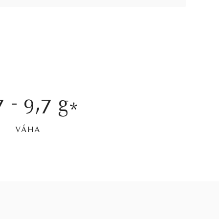
7 - 9,7 g
*
VÁHA