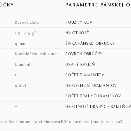
ÚČKY
PARAMETRE PÁNSKEJ 
ružové zlato
POUŽITÝ KOV
3,5 - 4,4 g*
HMOTNOSŤ
4 mm
ŠÍRKA PÁNSKEJ OBRÚČKY
kombinácia lesk a mat
POVRCH OBRÚČKY
diamant
DRAHÝ KAMEŇ
1
POČET DIAMANTOV
0,01ct
HMOSTNOSŤ DIAMANTOV
–
POČET DRAHÝCH KAMEŇOV
–
HMOTNOSŤ DRAHÝCH KAMEŇO
sa môže hmotnosť drahého kovu líšiť od uvedenej hmotnosti o 20%.