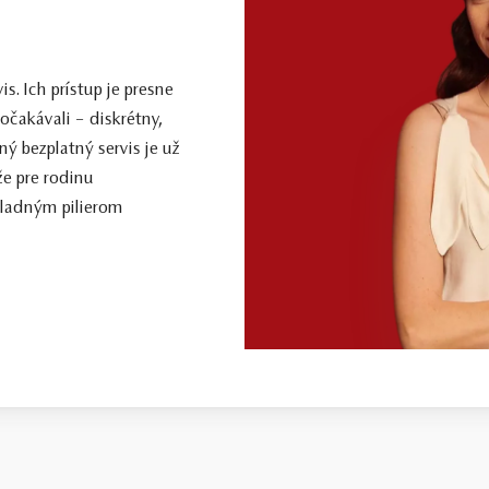
. Ich prístup je presne
očakávali – diskrétny,
ý bezplatný servis je už
že pre rodinu
kladným pilierom