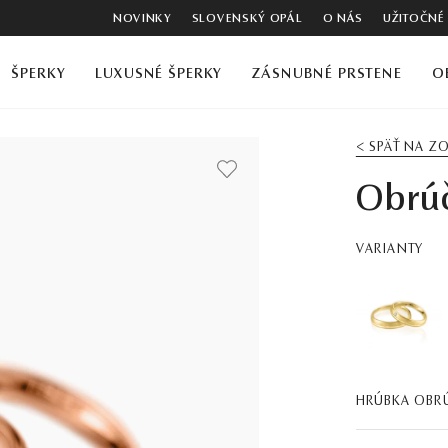
NOVINKY
SLOVENSKÝ OPÁL
O NÁS
UŽITOČNÉ
ŠPERKY
LUXUSNÉ ŠPERKY
ZÁSNUBNÉ PRSTENE
O
< SPÄŤ NA 
Obrú
VARIANTY
HRÚBKA OBR