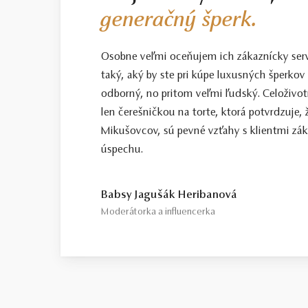
generačný šperk.
Osobne veľmi oceňujem ich zákaznícky servis
taký, aký by ste pri kúpe luxusných šperkov 
odborný, no pritom veľmi ľudský. Celoživotn
len čerešničkou na torte, ktorá potvrdzuje, 
Mikušovcov, sú pevné vzťahy s klientmi zá
úspechu.
Babsy Jagušák Heribanová
Moderátorka a influencerka