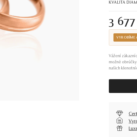
KVALITA DI
3 677
VYROBÍME 
Vážení zákazníc
možné obrúčky 
našich klenotníc
Cer
Vyr
Lux