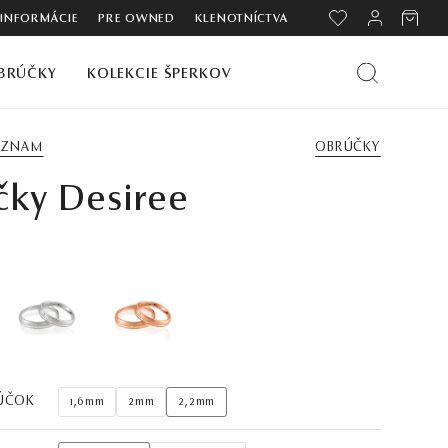
 INFORMÁCIE
PRE OWNED
KLENOTNÍCTVA
BRÚČKY
KOLEKCIE ŠPERKOV
ZOZNAM
OBRÚČKY
čky Desiree
ÚČOK
1,6mm
2mm
2,2mm