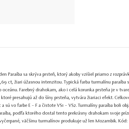
n Paraíba sa skrýva prsteň, ktorý akoby vzišiel priamo z rozpráv
,69 ct, žiari úžasnou intenzitou. Typická farba turmalínu paraí
oceánu. Farebný drahokam, ako i celá korunka prsteňa je v tvare
toré presahujú až do šíny prsteňa, vytvára žiariaci efekt. Celkov
t a sú vo farbe E – F a čistote VS1 – VS2. Turmalíny paraíba boli o
Paraíba, podľa ktorého dostal tento prekrásny drahokam svoje pr
 vyčerpané, väčšinu turmalínov produkuje už len Mozambik. Kód