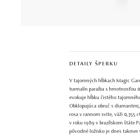
DETAILY ŠPERKU
V tajomných hĺbkach Magic Garde
turmalín paraíba s hmotnosťou 0
evokuje hĺbku čistého tajomného 
Obklopujúca obruč s diamantmi, k
rosa v rannom svite, váži 0,355 c
v roku 1989 v brazílskom štáte 
pôvodné ložisko je dnes takmer