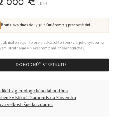
2 000 €
S DPH
Bratislava
dnes do 17:30 • Kuriérom 2-3 pracovné dni.
i, ak máte záujem o prehliadku tohto šperku či jeho výrobu na
s vami stretneme v niektorom z našich klenotníctiev.
DOHODNÚŤ STRETNUTIE
tifikát z gemologického laboratória
obené v Mikuš Diamonds na Slovensku
ava veľkosti šperku zdarma