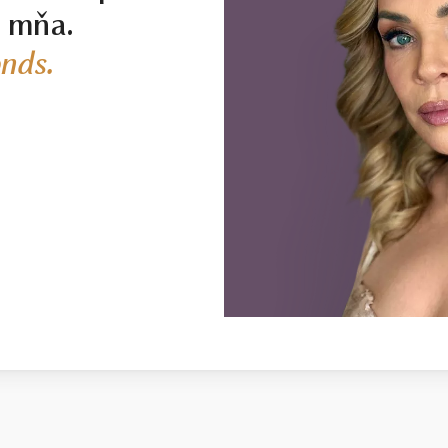
j mňa.
nds.