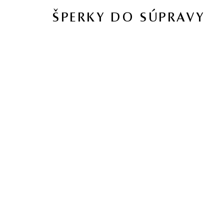
jú obvykle podrobené akceptovaným úpravám – viac sa dozviete na
www.gemologia.sk
.
ŠPERKY DO SÚPRAVY