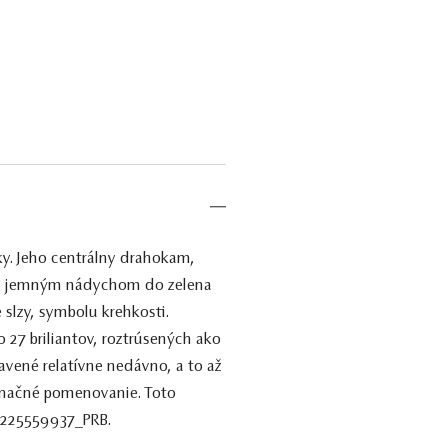
ky. Jeho centrálny drahokam,
ba s jemným nádychom do zelena
 slzy, symbolu krehkosti.
o 27 briliantov, roztrúsených ako
bjavené relatívne nedávno, a to až
íznačné pomenovanie. Toto
: 225559937_PRB.