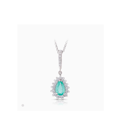
* Drahé kamene používané v klenotníctve býva