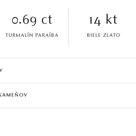
0.69 ct
14 kt
TURMALÍN PARAÍBA
BIELE ZLATO
V
HMOTNOSŤ
ČISTOTA
FARBA
PÔV
 KAMEŇOV
∑ 0,355 ct
VS1 - VS2
E - F
Prír
MOTNOSŤ
PÔVOD
0,69 ct
Prírodný