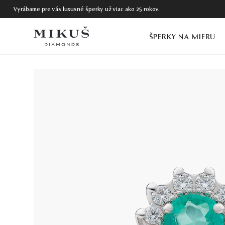
Vyrábame pre vás luxusné šperky už viac ako 25 rokov.
ŠPERKY NA MIERU