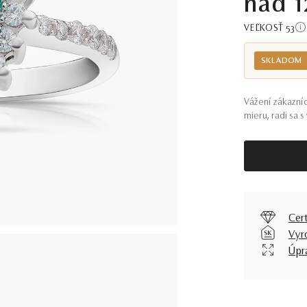
nad 1
VEĽKOSŤ 53
SKLADOM
Vážení zákazníc
mieru, radi sa 
Cer
Vyr
Úpr