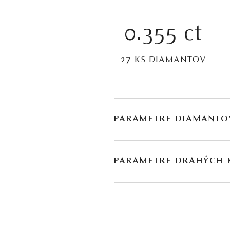
0.355 ct
27 KS DIAMANTOV
PARAMETRE DIAMANTO
BRÚS
POČET
PARAMETRE DRAHÝCH
briliant
27
DRUH
POČET
H
turmalín
1
paraíba
*