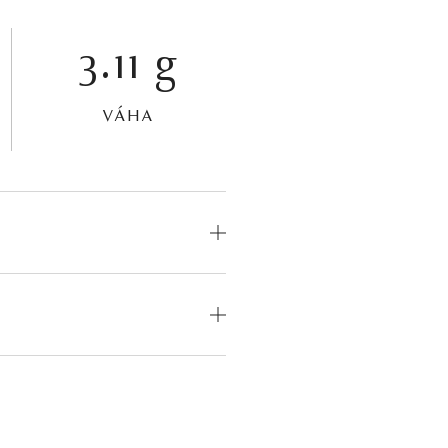
3.11 g
VÁHA
OD
MEDZINÁRODNÝ
CERTIFIKÁT
odný
—