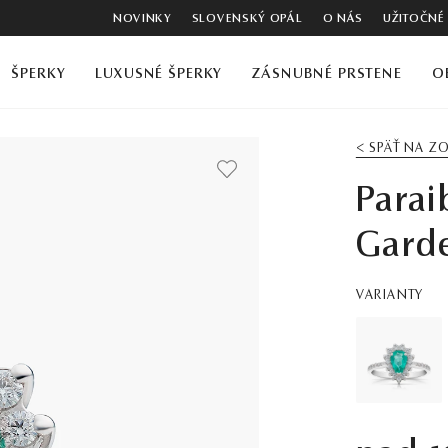
NOVINKY
SLOVENSKÝ OPÁL
O NÁS
UŽITOČNÉ
ŠPERKY
LUXUSNÉ ŠPERKY
ZÁSNUBNÉ PRSTENE
O
< SPÄŤ NA 
Parai
Garde
VARIANTY