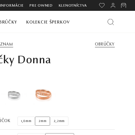
 INFORMÁCIE
PRE OWNED
KLENOTNÍCTVA
BRÚČKY
KOLEKCIE ŠPERKOV
ZOZNAM
OBRÚČKY
čky Donna
ÚČOK
1,6mm
2mm
2,2mm