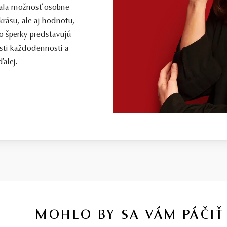
 mala možnosť osobne
 krásu, ale aj hodnotu,
o šperky predstavujú
sti každodennosti a
alej.
MOHLO BY SA VÁM PÁČIŤ