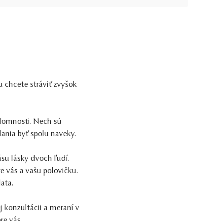
u chcete stráviť zvyšok
lomnosti. Nech sú
nia byť spolu naveky.
ásu lásky dvoch ľudí.
e vás a vašu polovičku.
lata.
j konzultácii a meraní v
re vás.