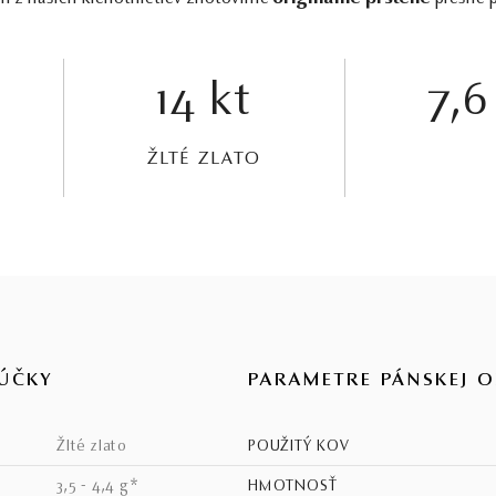
14 kt
7,6
ŽLTÉ ZLATO
ÚČKY
PARAMETRE PÁNSKEJ 
žlté zlato
POUŽITÝ KOV
3,5 - 4,4 g*
HMOTNOSŤ