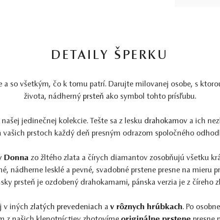
DETAILY ŠPERKU
e a so všetkým, čo k tomu patrí. Darujte milovanej osobe, s ktoro
života, nádherný
prsteň
ako symbol tohto prísľubu.
 našej jedinečnej kolekcie. Tešte sa z lesku
drahokamov
a ich nez
 vašich prstoch každý deň presným odrazom spoločného odhodla
ky Donna
zo žltého zlata a čírych diamantov zosobňujú všetku kr
é, nádherne lesklé a pevné, svadobné prstene presne na mieru pr
ky prsteň je ozdobený drahokamami, pánska verzia je z číreho z
j v iných
zlatých prevedeniach
a
v rôznych hrúbkach
. Po osobne
m z našich klenotníctiev zhotovíme
originálne prstene
presne p