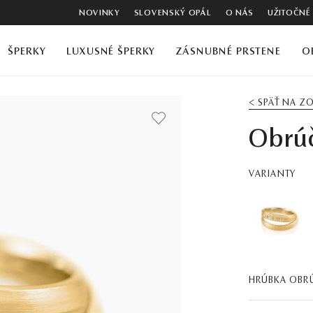
NOVINKY
SLOVENSKÝ OPÁL
O NÁS
UŽITOČNÉ
ŠPERKY
LUXUSNÉ ŠPERKY
ZÁSNUBNÉ PRSTENE
O
< SPÄŤ NA 
Obrú
VARIANTY
HRÚBKA OBR