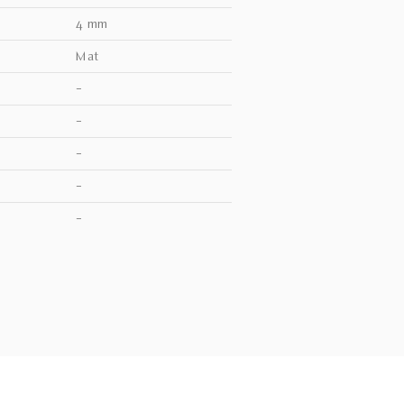
4 mm
mat
–
–
–
–
V
–