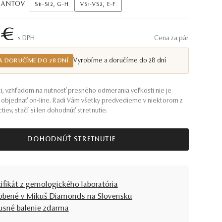
AMANTOV
Si1-SI2, G-H
VS1-VS2, E-F
 €
S DPH
Cena za pár
Vyrobíme a doručíme do 28 dní
A DORUČÍME DO 28 DNÍ
i, vzhľadom na nutnosť presného odmerania veľkosti nie je
objednať on-line. Radi Vám všetky predvedieme v niektorom z
tiev, stačí si len dohodnúť stretnutie.
DOHODNÚŤ STRETNUTIE
tifikát z gemologického laboratória
obené v Mikuš Diamonds na Slovensku
usné balenie zdarma