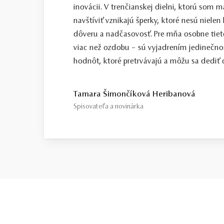
inovácii. V trenčianskej dielni, ktorú som
navštíviť vznikajú šperky, ktoré nesú nielen
dôveru a nadčasovosť. Pre mňa osobne tiet
viac než ozdobu – sú vyjadrením jedinečno
hodnôt, ktoré pretrvávajú a môžu sa dediť ď
Tamara Šimončíková Heribanová
Spisovateľa a novinárka