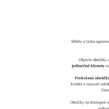
Sľúbte si lásku úprimn
Objavte
obrúčky
z
jedinečné klenoty
na
Prekrásne obrúč
Krehké a zároveň odoln
Dáms
Obrúčky sú dostupné a
jedno