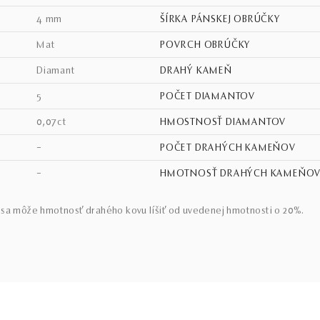
4 mm
ŠÍRKA PÁNSKEJ OBRÚČKY
mat
POVRCH OBRÚČKY
diamant
DRAHÝ KAMEŇ
5
POČET DIAMANTOV
0,07ct
HMOSTNOSŤ DIAMANTOV
–
POČET DRAHÝCH KAMEŇOV
–
HMOTNOSŤ DRAHÝCH KAMEŇO
sa môže hmotnosť drahého kovu líšiť od uvedenej hmotnosti o 20%.