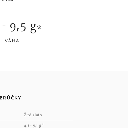
 - 9,5 g
*
VÁHA
OBRÚČKY
žlté zlato
4,1 - 5,1 g*