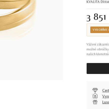
KVALITA DI
3 851
VYROBÍME 
Vážení zákazníc
možné obrúčky 
našich klenotníc
Cer
Vyr
Lux