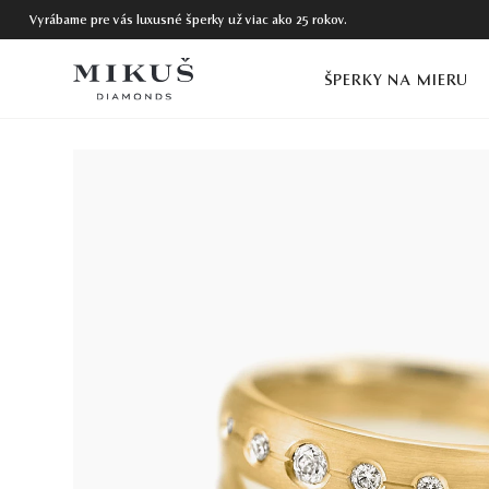
Vyrábame pre vás luxusné šperky už viac ako 25 rokov.
ŠPERKY NA MIERU