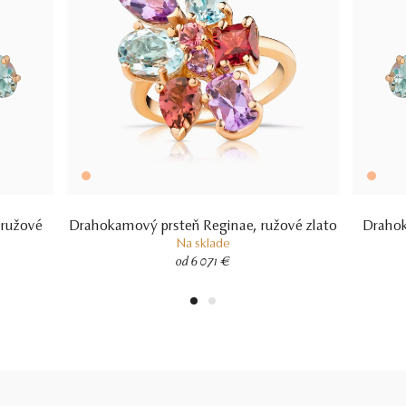
4.61 ct
8 KS KAMEŇOV
14 kt
RUŽOVÉ ZLATO
 ružové
Drahokamový prsteň Reginae, ružové zlato
Drahok
Na sklade
4.06 g
od 6 071 €
VÁHA
1
2