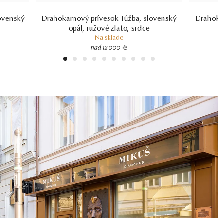
ovenský
Drahokamový prívesok Túžba, slovenský
Drahok
opál, ružové zlato, srdce
Na sklade
nad 12 000 €
1
2
3
4
5
6
7
8
9
10