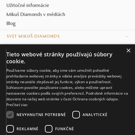
Užitočné informácie
Mikuš Diamonds v médiách
Blog
SVET MIKUŠ DIAMONDS
×
VŠETKO O NÁKUPE
Tieto webové stránky používajú súbory
cookie.
KONTAKT
Používame súbory cookie, aby sme vám umožnili pohodlné
Naše klenotníctva
prehliadanie webovej stránky a vďaka analýze prevádzky webovej
stránky neustále zlepšovali jej funkcie, výkon a použiteľnosť.
Súhlasom povolíte používanie cookies, alebo môžete upraviť
Sídlo spoločnosti
nastavenie cookies podľa svojích preferencií. Podrobné informácie sa
dozviete na našej web stránke v časti Ochrana osobných údajov.
Prečítať viac
NEVYHNUTNE POTREBNÉ
ANALYTICKÉ
REKLAMNÉ
FUNKČNÉ
© MIKUŠ DIAMONDS, A.S. 2026. VŠETKY PRÁVA VYHRADENÉ.