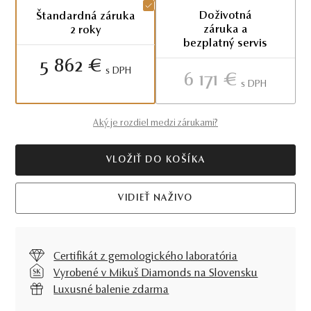
Doživotná
Štandardná záruka
záruka a
2 roky
bezplatný servis
5 862 €
S DPH
6 171 €
S DPH
Aký je rozdiel medzi zárukami?
VLOŽIŤ DO KOŠÍKA
VIDIEŤ NAŽIVO
Certifikát z gemologického laboratória
Vyrobené v Mikuš Diamonds na Slovensku
Luxusné balenie zdarma