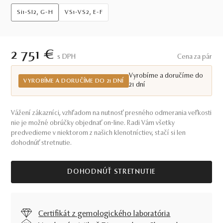
Si1-SI2, G-H
VS1-VS2, E-F
2 751 €
S DPH
Cena za pár
Vyrobíme a doručíme do
VYROBÍME A DORUČÍME DO 21 DNÍ
21 dní
Vážení zákazníci, vzhľadom na nutnosť presného odmerania veľkosti
nie je možné obrúčky objednať on-line. Radi Vám všetky
predvedieme v niektorom z našich klenotníctiev, stačí si len
dohodnúť stretnutie.
DOHODNÚŤ STRETNUTIE
Certifikát z gemologického laboratória