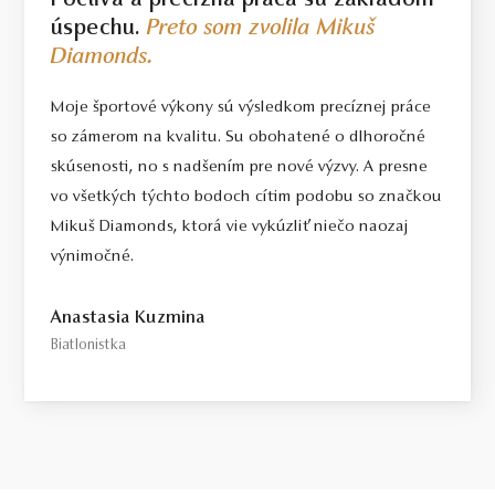
Poctivá a precízna práca sú základom
úspechu.
Preto som zvolila Mikuš
Diamonds.
Moje športové výkony sú výsledkom precíznej práce
so zámerom na kvalitu. Su obohatené o dlhoročné
skúsenosti, no s nadšením pre nové výzvy. A presne
vo všetkých týchto bodoch cítim podobu so značkou
Mikuš Diamonds, ktorá vie vykúzliť niečo naozaj
výnimočné.
Anastasia Kuzmina
Biatlonistka