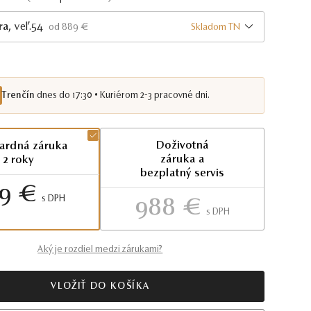
ra
, veľ.54
Skladom TN
od 889 €
Trenčín
dnes do 17:30 • Kuriérom 2-3 pracovné dni.
Doživotná
ardná záruka
záruka a
2 roky
bezplatný servis
9 €
S DPH
988 €
S DPH
Aký je rozdiel medzi zárukami?
VLOŽIŤ DO KOŠÍKA