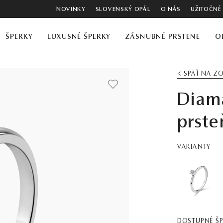
NOVINKY
SLOVENSKÝ OPÁL
O NÁS
UŽITOČNÉ
ŠPERKY
LUXUSNÉ ŠPERKY
ZÁSNUBNÉ PRSTENE
O
< SPÄŤ NA 
Diam
prste
VARIANTY
DOSTUPNÉ Š