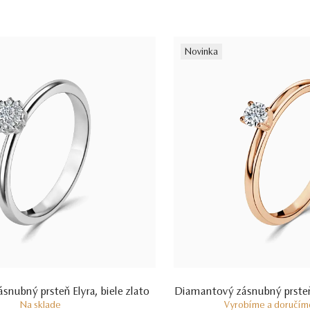
Novinka
nubný prsteň Elyra, biele zlato
Diamantový zásnubný prsteň 
Na sklade
Vyrobíme a doručíme