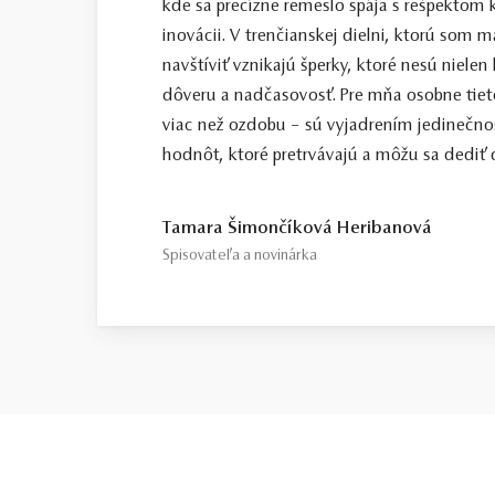
kde sa precízne remeslo spája s rešpektom k
inovácii. V trenčianskej dielni, ktorú som
navštíviť vznikajú šperky, ktoré nesú nielen
dôveru a nadčasovosť. Pre mňa osobne tiet
viac než ozdobu – sú vyjadrením jedinečno
hodnôt, ktoré pretrvávajú a môžu sa dediť ď
Tamara Šimončíková Heribanová
Spisovateľa a novinárka