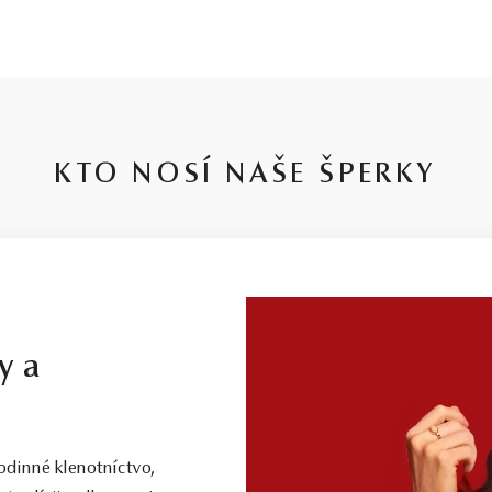
HMOTNOSŤ
ČISTOTA
FARBA
PÔV
0,096 ct
SI2
G - H
Prír
KTO NOSÍ NAŠE ŠPERKY
y a
dinné klenotníctvo,