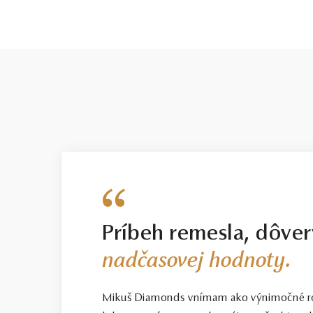
BRÚS
POČET
briliant
1
Príbeh remesla, dôver
nadčasovej hodnoty.
Mikuš Diamonds vnímam ako výnimočné ro