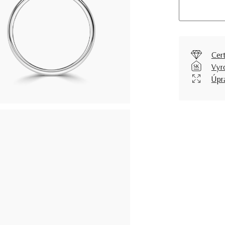
Cer
Vyr
Úpr