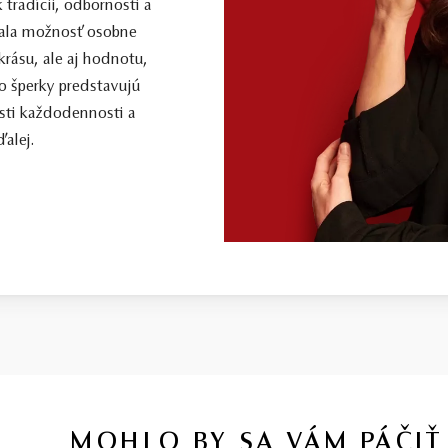
 tradícii, odbornosti a
 mala možnosť osobne
 krásu, ale aj hodnotu,
o šperky predstavujú
sti každodennosti a
alej.
MOHLO BY SA VÁM PÁČIŤ