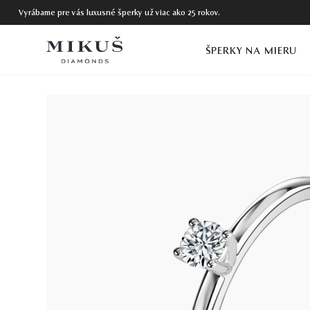
Vyrábame pre vás luxusné šperky už viac ako 25 rokov.
ŠPERKY NA MIERU