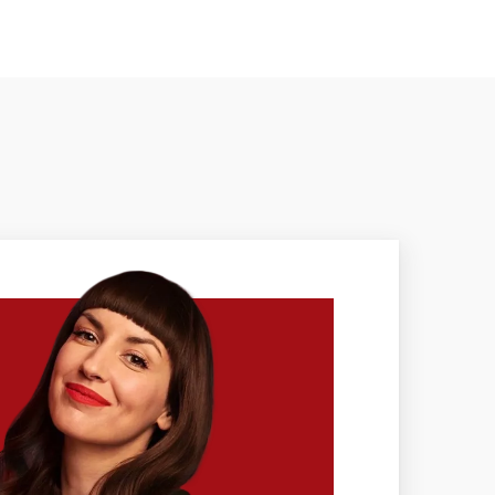
OD
MEDZINÁRODNÝ
CERTIFIKÁT
odný
—