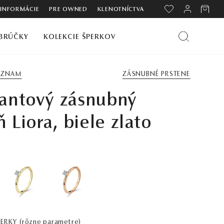
 INFORMÁCIE
PRE OWNED
KLENOTNÍCTVA
BRÚČKY
KOLEKCIE ŠPERKOV
ZOZNAM
ZÁSNUBNÉ PRSTENE
antový zásnubný
ň Liora, biele zlato
PERKY
(rôzne parametre)