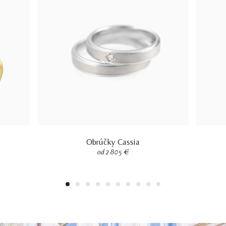
Obrúčky Cassia
od 2 805 €
1
2
3
4
5
6
7
8
9
10