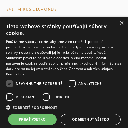
SVET MIKUŠ DIAMONDS
×
VŠETKO O NÁKUPE
Tieto webové stránky používajú súbory
cookie.
KONTAKT
Používame súbory cookie, aby sme vám umožnili pohodlné
prehliadanie webovej stránky a vďaka analýze prevádzky webovej
Naše klenotníctva
stránky neustále zlepšovali jej funkcie, výkon a použiteľnosť.
Súhlasom povolíte používanie cookies, alebo môžete upraviť
Sídlo spoločnosti
nastavenie cookies podľa svojích preferencií. Podrobné informácie sa
dozviete na našej web stránke v časti Ochrana osobných údajov.
Prečítať viac
NEVYHNUTNE POTREBNÉ
ANALYTICKÉ
REKLAMNÉ
FUNKČNÉ
© MIKUŠ DIAMONDS, A.S. 2026. VŠETKY PRÁVA VYHRADENÉ.
Nastavenia cookies.
ZOBRAZIŤ PODROBNOSTI
4 419 €
PRIJAŤ VŠETKO
ODMIETNUŤ VŠETKO
VIAC INFO
Vyrobíme a doručíme do 21 dní