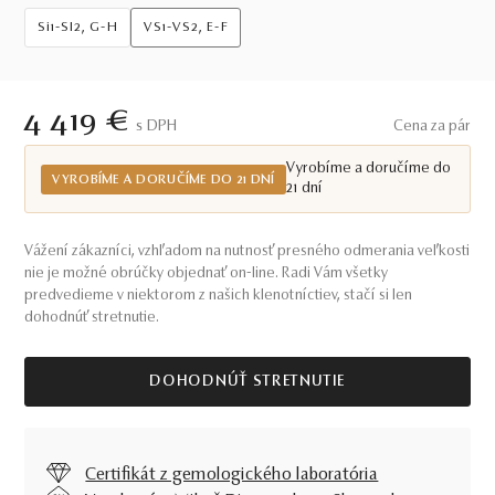
Si1-SI2, G-H
VS1-VS2, E-F
4 419 €
S DPH
Cena za pár
Vyrobíme a doručíme do
VYROBÍME A DORUČÍME DO 21 DNÍ
21 dní
Vážení zákazníci, vzhľadom na nutnosť presného odmerania veľkosti
nie je možné obrúčky objednať on-line. Radi Vám všetky
predvedieme v niektorom z našich klenotníctiev, stačí si len
dohodnúť stretnutie.
DOHODNÚŤ STRETNUTIE
Certifikát z gemologického laboratória