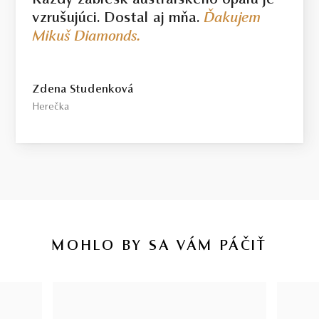
Každý záblesk austrálskeho opálu je
vzrušujúci. Dostal aj mňa.
Ďakujem
Mikuš Diamonds.
Zdena Studenková
Herečka
MOHLO BY SA VÁM PÁČIŤ